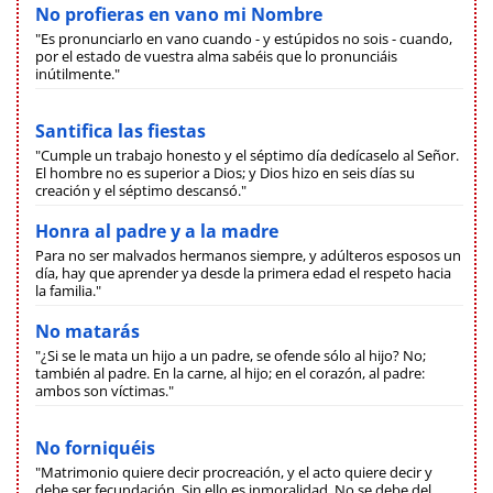
No profieras en vano mi Nombre
"Es pronunciarlo en vano cuando - y estúpidos no sois - cuando,
por el estado de vuestra alma sabéis que lo pronunciáis
inútilmente."
Santifica las fiestas
"Cumple un trabajo honesto y el séptimo día dedícaselo al Señor.
El hombre no es superior a Dios; y Dios hizo en seis días su
creación y el séptimo descansó."
Honra al padre y a la madre
Para no ser malvados hermanos siempre, y adúlteros esposos un
día, hay que aprender ya desde la primera edad el respeto hacia
la familia."
No matarás
"¿Si se le mata un hijo a un padre, se ofende sólo al hijo? No;
también al padre. En la carne, al hijo; en el corazón, al padre:
ambos son víctimas."
No forniquéis
"Matrimonio quiere decir procreación, y el acto quiere decir y
debe ser fecundación. Sin ello es inmoralidad. No se debe del