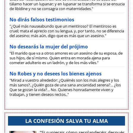
tálamo hacer un lupanar; y en lupanar se transforma si se ensucia
de libídine y no se consagra con maternidades."
No dirás falsos testimonios
"¿Qué más nauseabundo que un mentiroso? El mentiroso es
cruel; mata el aprecio con su lengua, y, por tanto, no se diferencia
del asesino; más aún, digo que es más que un asesino."
No desearás la mujer del prójimo
"El marido que va a otros amores es un asesino de su esposa, de
sus hijos, de sí mismo. Quien entra en morada ajena para
cometer adulterio es un ladrón, y de los más viles."
No Robes y no desees los bienes ajenos
"Mirad a vuestro alrededor: ¿Quiénés son los más alegres y los
más sanos?, ¿Quién goza de una sana ancianidad serena?... ¿los
Que se gozan la vida?... No. Quienes honradamente viven y
trabajan, y tienen deseos rectos.."
LA CONFESIÓN SALVA TU ALMA
"Si supierais cómo resplandecéis después