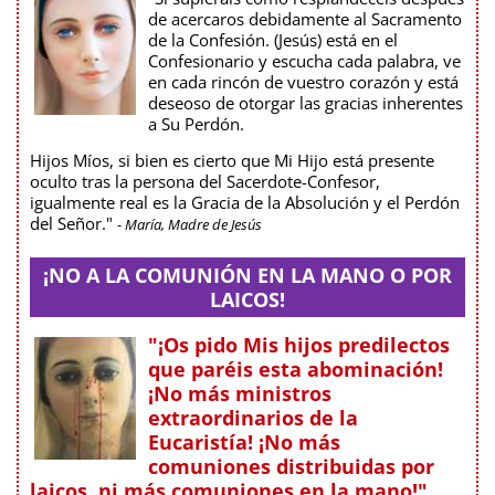
de acercaros debidamente al Sacramento
de la Confesión. (Jesús) está en el
Confesionario y escucha cada palabra, ve
en cada rincón de vuestro corazón y está
deseoso de otorgar las gracias inherentes
a Su Perdón.
Hijos Míos, si bien es cierto que Mi Hijo está presente
oculto tras la persona del Sacerdote-Confesor,
igualmente real es la Gracia de la Absolución y el Perdón
del Señor."
- María, Madre de Jesús
¡NO A LA COMUNIÓN EN LA MANO O POR
LAICOS!
"¡Os pido Mis hijos predilectos
que paréis esta abominación!
¡No más ministros
extraordinarios de la
Eucaristía! ¡No más
comuniones distribuidas por
laicos, ni más comuniones en la mano!"