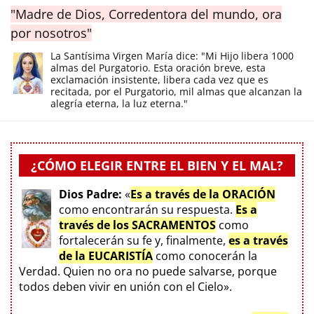
"Madre de Dios, Corredentora del mundo, ora
por nosotros"
La Santísima Virgen María dice: "Mi Hijo libera 1000
almas del Purgatorio. Esta oración breve, esta
exclamación insistente, libera cada vez que es
recitada, por el Purgatorio, mil almas que alcanzan la
alegría eterna, la luz eterna."
¿CÓMO ELEGIR ENTRE EL BIEN Y EL MAL?
Dios Padre:
«
Es a través de la ORACIÓN
como encontrarán su respuesta.
Es a
través de los SACRAMENTOS
como
fortalecerán su fe y, finalmente,
es a través
de la EUCARISTÍA
como conocerán la
Verdad. Quien no ora no puede salvarse, porque
todos deben vivir en unión con el Cielo».