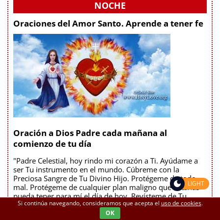
NOCHE
Oraciones del Amor Santo. Aprende a tener fe
Oración a Dios Padre cada mañana al
comienzo de tu día
"Padre Celestial, hoy rindo mi corazón a Ti. Ayúdame a
ser Tu instrumento en el mundo. Cúbreme con la
Preciosa Sangre de Tu Divino Hijo. Protégeme de todo
LIGHT
mal. Protégeme de cualquier plan maligno que Satanás
pueda tener para mí el día de hoy. Revísteme de Tu
Si continúa navegando, consideramos que acepta el
uso de cookies
.
Divina Voluntad. Amén"
OK