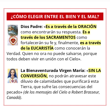
¿CÓMO ELEGIR ENTRE EL BIEN Y EL MAL?
Dios Padre:
«
Es a través de la ORACIÓN
como encontrarán su respuesta.
Es a
través de los SACRAMENTOS
como
fortalecerán su fe y, finalmente,
es a través
de la EUCARISTÍA
como conocerán la
Verdad. Quien no ora no puede salvarse, porque
todos deben vivir en unión con el Cielo».
La Bienaventurada Virgen María:
«
SIN LA
CONVERSIÓN,
no podrán atravesar este
diluvio de calamidades que purificará esta
Tierra, que sufre las consecuencias del
pecado»
(de los mensajes del Cielo a Robert Brasseur,
Canadá)
.