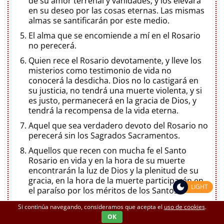
de su amor terrenal y vanidades, y los elevará
en su deseo por las cosas eternas. Las mismas
almas se santificarán por este medio.
El alma que se encomiende a mí en el Rosario
no perecerá.
Quien rece el Rosario devotamente, y lleve los
misterios como testimonio de vida no
conocerá la desdicha. Dios no lo castigará en
su justicia, no tendrá una muerte violenta, y si
es justo, permanecerá en la gracia de Dios, y
tendrá la recompensa de la vida eterna.
Aquel que sea verdadero devoto del Rosario no
perecerá sin los Sagrados Sacramentos.
Aquellos que recen con mucha fe el Santo
Rosario en vida y en la hora de su muerte
encontrarán la luz de Dios y la plenitud de su
gracia, en la hora de la muerte participarán en
LIGHT
el paraíso por los méritos de los Santos.
Libraré del purgatorio a a quienes recen el
Si continúa navegando, consideramos que acepta el
uso de cookies
.
Rosario devotamente.
OK