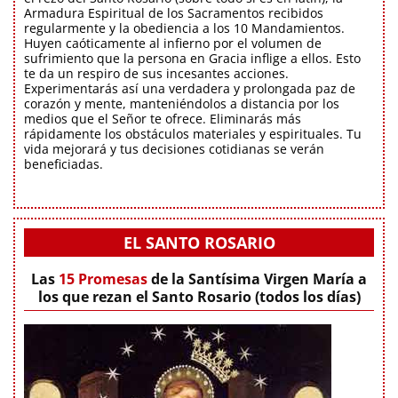
Armadura Espiritual de los Sacramentos recibidos
regularmente y la obediencia a los 10 Mandamientos.
Huyen caóticamente al infierno por el volumen de
sufrimiento que la persona en Gracia inflige a ellos. Esto
te da un respiro de sus incesantes acciones.
Experimentarás así una verdadera y prolongada paz de
corazón y mente, manteniéndolos a distancia por los
medios que el Señor te ofrece. Eliminarás más
rápidamente los obstáculos materiales y espirituales. Tu
vida mejorará y tus decisiones cotidianas se verán
beneficiadas.
EL SANTO ROSARIO
Las
15 Promesas
de la Santísima Virgen María a
los que rezan el Santo Rosario (todos los días)