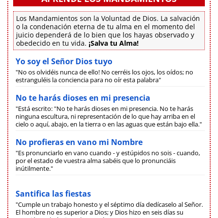
Los Mandamientos son la Voluntad de Dios. La salvación
o la condenación eterna de tu alma en el momento del
juicio dependerá de lo bien que los hayas observado y
obedecido en tu vida.
¡Salva tu Alma!
Yo soy el Señor Dios tuyo
"No os olvidéis nunca de ello! No cerréis los ojos, los oídos; no
estranguléis la conciencia para no oír esta palabra"
No te harás dioses en mi presencia
"Está escrito: "No te harás dioses en mi presencia. No te harás
ninguna escultura, ni representación de lo que hay arriba en el
cielo o aquí, abajo, en la tierra o en las aguas que están bajo ella."
No profieras en vano mi Nombre
"Es pronunciarlo en vano cuando - y estúpidos no sois - cuando,
por el estado de vuestra alma sabéis que lo pronunciáis
inútilmente."
Santifica las fiestas
"Cumple un trabajo honesto y el séptimo día dedícaselo al Señor.
El hombre no es superior a Dios; y Dios hizo en seis días su