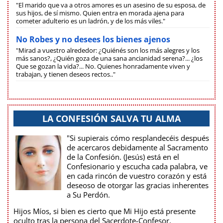
"El marido que va a otros amores es un asesino de su esposa, de
sus hijos, de sí mismo. Quien entra en morada ajena para
cometer adulterio es un ladrón, y de los más viles."
No Robes y no desees los bienes ajenos
"Mirad a vuestro alrededor: ¿Quiénés son los más alegres y los
más sanos?, ¿Quién goza de una sana ancianidad serena?... ¿los
Que se gozan la vida?... No. Quienes honradamente viven y
trabajan, y tienen deseos rectos.."
LA CONFESIÓN SALVA TU ALMA
"Si supierais cómo resplandecéis después
de acercaros debidamente al Sacramento
de la Confesión. (Jesús) está en el
Confesionario y escucha cada palabra, ve
en cada rincón de vuestro corazón y está
deseoso de otorgar las gracias inherentes
a Su Perdón.
Hijos Míos, si bien es cierto que Mi Hijo está presente
oculto tras la persona del Sacerdote-Confesor,