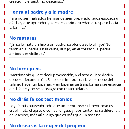
creación y el séptimo descansó."
Honra al padre y a la madre
Para no ser malvados hermanos siempre, y adúlteros esposos un
día, hay que aprender ya desde la primera edad el respeto hacia
la familia."
No matarás
"¿Si se le mata un hijo a un padre, se ofende sólo al hijo? No;
también al padre. En la carne, al hijo; en el corazón, al padre:
ambos son víctimas."
No forniquéis
"Matrimonio quiere decir procreación, y el acto quiere decir y
debe ser fecundación. Sin ello es inmoralidad. No se debe del
tálamo hacer un lupanar; y en lupanar se transforma si se ensucia
de libídine y no se consagra con maternidades."
No dirás falsos testimonios
"¿Qué más nauseabundo que un mentiroso? El mentiroso es
cruel; mata el aprecio con su lengua, y, por tanto, no se diferencia
del asesino; más aún, digo que es más que un asesino."
No desearás la mujer del prójimo