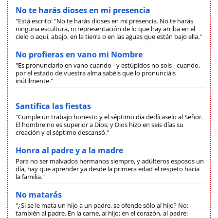
No te harás dioses en mi presencia
"Está escrito: "No te harás dioses en mi presencia. No te harás
ninguna escultura, ni representación de lo que hay arriba en el
cielo o aquí, abajo, en la tierra o en las aguas que están bajo ella."
No profieras en vano mi Nombre
"Es pronunciarlo en vano cuando - y estúpidos no sois - cuando,
por el estado de vuestra alma sabéis que lo pronunciáis
inútilmente."
Santifica las fiestas
"Cumple un trabajo honesto y el séptimo día dedícaselo al Señor.
El hombre no es superior a Dios; y Dios hizo en seis días su
creación y el séptimo descansó."
Honra al padre y a la madre
Para no ser malvados hermanos siempre, y adúlteros esposos un
día, hay que aprender ya desde la primera edad el respeto hacia
la familia."
No matarás
"¿Si se le mata un hijo a un padre, se ofende sólo al hijo? No;
también al padre. En la carne, al hijo; en el corazón, al padre: