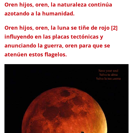
Oren hijos, oren, la naturaleza continúa
azotando a la humanidad.
Oren hijos, oren, la luna se tiñe de rojo [2]
influyendo en las placas tectónicas y
anunciando la guerra, oren para que se
atenúen estos flagelos.