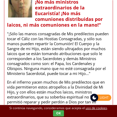
¡No más ministros
extraordinarios de la
Eucaristía! ¡No más
comuniones distribuidas por
laicos, ni más comuniones en la mano!"
"¡Sólo las manos consagradas de Mis predilectos pueden
tocar el Cáliz con las Hostias Consagradas, y sólo sus
manos pueden repartir la Comunión! El Cuerpo y la
Sangre de mi Hijo, están siendo ultrajados por muchos
laicos que se están tomando atribuciones que solo le
corresponden a los Sacerdotes y demás Ministros
consagrados como son: el Papa, los Cardenales y
Obispos. Ninguna mano que no esté consagrada por el
Ministerio Sacerdotal, puede tocar a mi Hijo..."
En el infierno yacen muchos de Mis predilectos que en
vida permitieron estos atropellos a la Divinidad de Mi
Hijo, y con ellos están muchos laicos, ministros
extraordinarios, que su soberbia espiritual no les
LIGHT
permitió reparar y pedir perdón a Dios por tan vil
atropello
(Lea el mensaje completo)
- María Rosa Mística
Si continúa navegando, consideramos que acepta el
uso de cookies
.
OK