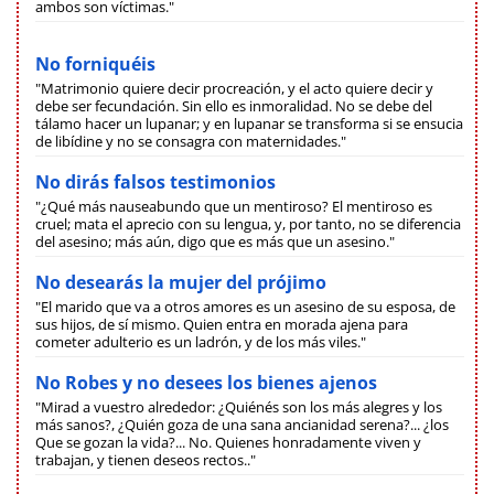
ambos son víctimas."
No forniquéis
"Matrimonio quiere decir procreación, y el acto quiere decir y
debe ser fecundación. Sin ello es inmoralidad. No se debe del
tálamo hacer un lupanar; y en lupanar se transforma si se ensucia
de libídine y no se consagra con maternidades."
No dirás falsos testimonios
"¿Qué más nauseabundo que un mentiroso? El mentiroso es
cruel; mata el aprecio con su lengua, y, por tanto, no se diferencia
del asesino; más aún, digo que es más que un asesino."
No desearás la mujer del prójimo
"El marido que va a otros amores es un asesino de su esposa, de
sus hijos, de sí mismo. Quien entra en morada ajena para
cometer adulterio es un ladrón, y de los más viles."
No Robes y no desees los bienes ajenos
"Mirad a vuestro alrededor: ¿Quiénés son los más alegres y los
más sanos?, ¿Quién goza de una sana ancianidad serena?... ¿los
Que se gozan la vida?... No. Quienes honradamente viven y
trabajan, y tienen deseos rectos.."