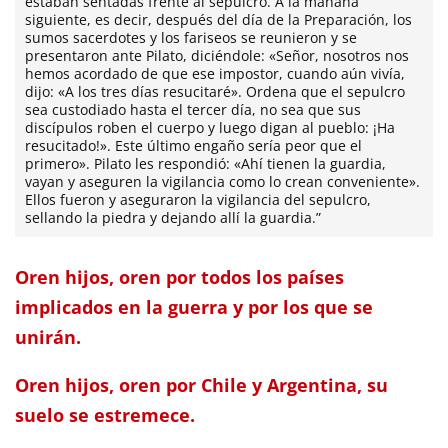
estaban sentadas frente al sepulcro. A la mañana
siguiente, es decir, después del día de la Preparación, los
sumos sacerdotes y los fariseos se reunieron y se
presentaron ante Pilato, diciéndole: «Señor, nosotros nos
hemos acordado de que ese impostor, cuando aún vivía,
dijo: «A los tres días resucitaré». Ordena que el sepulcro
sea custodiado hasta el tercer día, no sea que sus
discípulos roben el cuerpo y luego digan al pueblo: ¡Ha
resucitado!». Este último engaño sería peor que el
primero». Pilato les respondió: «Ahí tienen la guardia,
vayan y aseguren la vigilancia como lo crean conveniente».
Ellos fueron y aseguraron la vigilancia del sepulcro,
sellando la piedra y dejando allí la guardia.”
Oren hijos, oren por todos los países
implicados en la guerra y por los que se
unirán.
Oren hijos, oren por Chile y Argentina, su
suelo se estremece.