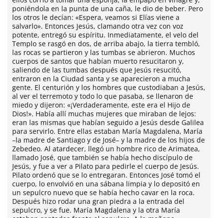
poniéndola en la punta de una caña, le dio de beber. Pero
los otros le decían: «Espera, veamos si Elías viene a
salvarlo». Entonces Jesús, clamando otra vez con voz
potente, entregó su espíritu. Inmediatamente, el velo del
Templo se rasgó en dos, de arriba abajo, la tierra tembló,
las rocas se partieron y las tumbas se abrieron. Muchos
cuerpos de santos que habían muerto resucitaron y,
saliendo de las tumbas después que Jesús resucitó,
entraron en la Ciudad santa y se aparecieron a mucha
gente. El centurión y los hombres que custodiaban a Jesús,
al ver el terremoto y todo lo que pasaba, se llenaron de
miedo y dijeron: «¡Verdaderamente, este era el Hijo de
Dios!». Había allí muchas mujeres que miraban de lejos:
eran las mismas que habían seguido a Jesús desde Galilea
para servirlo. Entre ellas estaban María Magdalena, María
–la madre de Santiago y de José– y la madre de los hijos de
Zebedeo. Al atardecer, llegó un hombre rico de Arimatea,
llamado José, que también se había hecho discípulo de
Jesús, y fue a ver a Pilato para pedirle el cuerpo de Jesús.
Pilato ordenó que se lo entregaran. Entonces José tomó el
cuerpo, lo envolvió en una sábana limpia y lo depositó en
un sepulcro nuevo que se había hecho cavar en la roca.
Después hizo rodar una gran piedra a la entrada del
sepulcro, y se fue. María Magdalena y la otra María