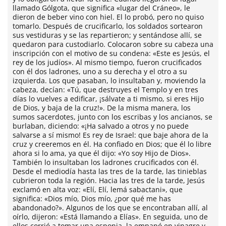
llamado Gólgota, que significa «lugar del Cráneo», le
dieron de beber vino con hiel. El lo probó, pero no quiso
tomarlo. Después de crucificarlo, los soldados sortearon
sus vestiduras y se las repartieron; y sentándose allí, se
quedaron para custodiarlo. Colocaron sobre su cabeza una
inscripción con el motivo de su condena: «Este es Jesús, el
rey de los judíos». Al mismo tiempo, fueron crucificados
con él dos ladrones, uno a su derecha y el otro a su
izquierda. Los que pasaban, lo insultaban y, moviendo la
cabeza, decían: «Tú, que destruyes el Templo y en tres
días lo vuelves a edificar, ¡sálvate a ti mismo, si eres Hijo
de Dios, y baja de la cruz!». De la misma manera, los
sumos sacerdotes, junto con los escribas y los ancianos, se
burlaban, diciendo: «¡Ha salvado a otros y no puede
salvarse a sí mismo! Es rey de Israel: que baje ahora de la
cruz y creeremos en él. Ha confiado en Dios; que él lo libre
ahora si lo ama, ya que él dijo: «Yo soy Hijo de Dios».
También lo insultaban los ladrones crucificados con él.
Desde el mediodía hasta las tres de la tarde, las tinieblas
cubrieron toda la región. Hacia las tres de la tarde, Jesús
exclamó en alta voz: «Elí, Elí, lemá sabactani», que
significa: «Dios mío, Dios mío, ¿por qué me has
abandonado?». Algunos de los que se encontraban allí, al
oírlo, dijeron: «Está llamando a Elías». En seguida, uno de
ellos corrió a tomar una esponja, la empapó en vinagre y,