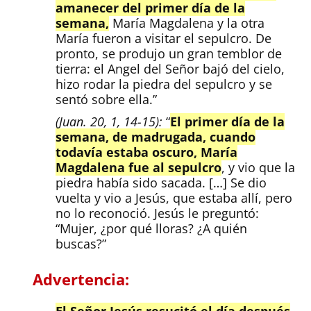
amanecer del primer día de la
semana,
María Magdalena y la otra
María fueron a visitar el sepulcro. De
pronto, se produjo un gran temblor de
tierra: el Angel del Señor bajó del cielo,
hizo rodar la piedra del sepulcro y se
sentó sobre ella.”
(Juan. 20, 1, 14-15):
“
El primer día de la
semana, de madrugada, cuando
todavía estaba oscuro, María
Magdalena fue al sepulcro
, y vio que la
piedra había sido sacada. […] Se dio
vuelta y vio a Jesús, que estaba allí, pero
no lo reconoció. Jesús le preguntó:
“Mujer, ¿por qué lloras? ¿A quién
buscas?”
Advertencia:
El Señor Jesús resucitó el día después