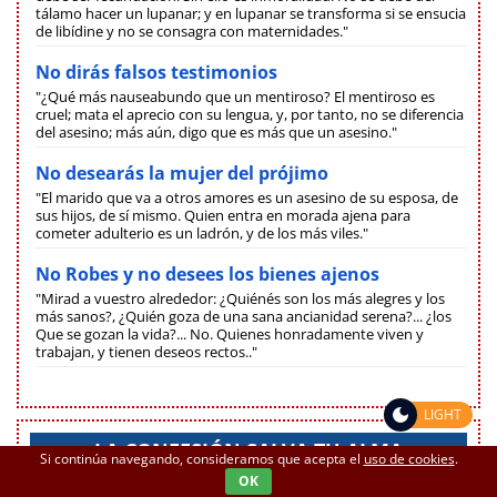
tálamo hacer un lupanar; y en lupanar se transforma si se ensucia
de libídine y no se consagra con maternidades."
No dirás falsos testimonios
"¿Qué más nauseabundo que un mentiroso? El mentiroso es
cruel; mata el aprecio con su lengua, y, por tanto, no se diferencia
del asesino; más aún, digo que es más que un asesino."
No desearás la mujer del prójimo
"El marido que va a otros amores es un asesino de su esposa, de
sus hijos, de sí mismo. Quien entra en morada ajena para
cometer adulterio es un ladrón, y de los más viles."
No Robes y no desees los bienes ajenos
"Mirad a vuestro alrededor: ¿Quiénés son los más alegres y los
más sanos?, ¿Quién goza de una sana ancianidad serena?... ¿los
Que se gozan la vida?... No. Quienes honradamente viven y
trabajan, y tienen deseos rectos.."
LIGHT
LA CONFESIÓN SALVA TU ALMA
Si continúa navegando, consideramos que acepta el
uso de cookies
.
OK
"Si supierais cómo resplandecéis después