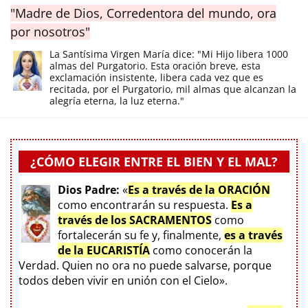
"Madre de Dios, Corredentora del mundo, ora
por nosotros"
La Santísima Virgen María dice: "Mi Hijo libera 1000
almas del Purgatorio. Esta oración breve, esta
exclamación insistente, libera cada vez que es
recitada, por el Purgatorio, mil almas que alcanzan la
alegría eterna, la luz eterna."
¿CÓMO ELEGIR ENTRE EL BIEN Y EL MAL?
Dios Padre:
«
Es a través de la ORACIÓN
como encontrarán su respuesta.
Es a
través de los SACRAMENTOS
como
fortalecerán su fe y, finalmente,
es a través
de la EUCARISTÍA
como conocerán la
Verdad. Quien no ora no puede salvarse, porque
todos deben vivir en unión con el Cielo».