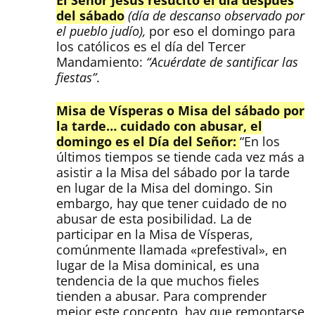
del sábado
(día de descanso observado por
el pueblo judío),
por eso el domingo para
los católicos es el día del Tercer
Mandamiento:
“Acuérdate de santificar las
fiestas”
.
Misa de Vísperas o Misa del sábado por
la tarde… cuidado con abusar, el
domingo es el Día del Señor:
“En los
últimos tiempos se tiende cada vez más a
asistir a la Misa del sábado por la tarde
en lugar de la Misa del domingo. Sin
embargo, hay que tener cuidado de no
abusar de esta posibilidad. La de
participar en la Misa de Vísperas,
comúnmente llamada «prefestival», en
lugar de la Misa dominical, es una
tendencia de la que muchos fieles
tienden a abusar. Para comprender
mejor este concepto, hay que remontarse