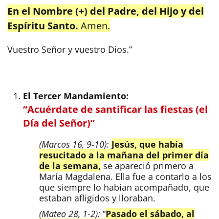
En el Nombre (+) del Padre, del Hijo y del
Espíritu Santo.
Amen.
Vuestro Señor y vuestro Dios.”
El Tercer Mandamiento:
“Acuérdate de santificar las fiestas (el
Día del Señor)”
(Marcos 16, 9-10):
Jesús, que había
resucitado a la mañana del primer día
de la semana,
se apareció primero a
María Magdalena. Ella fue a contarlo a los
que siempre lo habían acompañado, que
estaban afligidos y lloraban.
(Mateo 28, 1-2):
“
Pasado el sábado, al