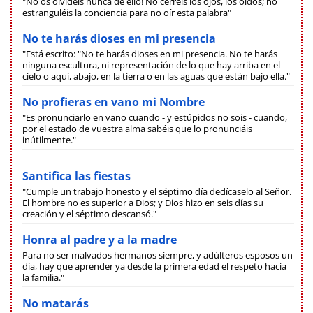
"No os olvidéis nunca de ello! No cerréis los ojos, los oídos; no
estranguléis la conciencia para no oír esta palabra"
No te harás dioses en mi presencia
"Está escrito: "No te harás dioses en mi presencia. No te harás
ninguna escultura, ni representación de lo que hay arriba en el
cielo o aquí, abajo, en la tierra o en las aguas que están bajo ella."
No profieras en vano mi Nombre
"Es pronunciarlo en vano cuando - y estúpidos no sois - cuando,
por el estado de vuestra alma sabéis que lo pronunciáis
inútilmente."
Santifica las fiestas
"Cumple un trabajo honesto y el séptimo día dedícaselo al Señor.
El hombre no es superior a Dios; y Dios hizo en seis días su
creación y el séptimo descansó."
Honra al padre y a la madre
Para no ser malvados hermanos siempre, y adúlteros esposos un
día, hay que aprender ya desde la primera edad el respeto hacia
la familia."
No matarás