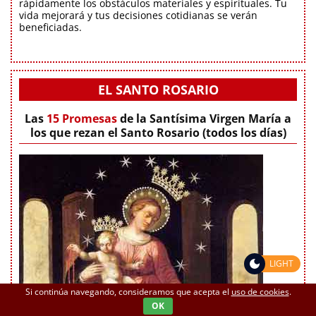
rápidamente los obstáculos materiales y espirituales. Tu
vida mejorará y tus decisiones cotidianas se verán
beneficiadas.
EL SANTO ROSARIO
Las
15 Promesas
de la Santísima Virgen María a
los que rezan el Santo Rosario (todos los días)
LIGHT
Si continúa navegando, consideramos que acepta el
uso de cookies
.
OK