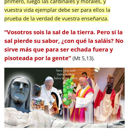
primero, luego las cardinales y morales, y
vuestra vida ejemplar debe ser para ellos la
prueba de la verdad de vuestra enseñanza.
“Vosotros sois la sal de la tierra. Pero si la
sal pierde su sabor, ¿con qué la saláis? No
sirve más que para ser echada fuera y
pisoteada por la gente”
(Mt 5,13).