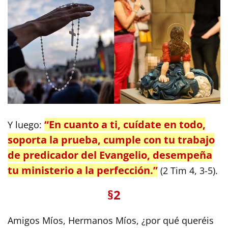
“En cuanto a ti, cuídate en todo,
Y luego:
soporta la prueba, cumple con tu trabajo
de predicador del Evangelio, desempeña
tu ministerio a la perfección.”
(2 Tim 4, 3-5).
§2
Amigos Míos, Hermanos Míos, ¿por qué queréis