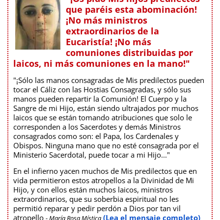
que paréis esta abominación!
¡No más ministros
extraordinarios de la
Eucaristía! ¡No más
comuniones distribuidas por
laicos, ni más comuniones en la mano!"
"¡Sólo las manos consagradas de Mis predilectos pueden
tocar el Cáliz con las Hostias Consagradas, y sólo sus
manos pueden repartir la Comunión! El Cuerpo y la
Sangre de mi Hijo, están siendo ultrajados por muchos
laicos que se están tomando atribuciones que solo le
corresponden a los Sacerdotes y demás Ministros
consagrados como son: el Papa, los Cardenales y
Obispos. Ninguna mano que no esté consagrada por el
Ministerio Sacerdotal, puede tocar a mi Hijo..."
En el infierno yacen muchos de Mis predilectos que en
vida permitieron estos atropellos a la Divinidad de Mi
Hijo, y con ellos están muchos laicos, ministros
extraordinarios, que su soberbia espiritual no les
permitió reparar y pedir perdón a Dios por tan vil
atropello
(Lea el mensaje completo)
- María Rosa Mística