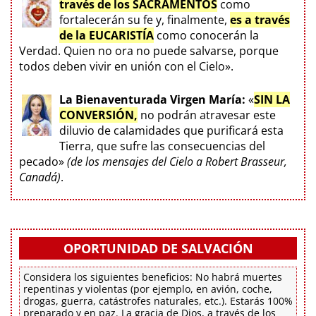
través de los SACRAMENTOS
como
fortalecerán su fe y, finalmente,
es a través
de la EUCARISTÍA
como conocerán la
Verdad. Quien no ora no puede salvarse, porque
todos deben vivir en unión con el Cielo».
La Bienaventurada Virgen María:
«
SIN LA
CONVERSIÓN,
no podrán atravesar este
diluvio de calamidades que purificará esta
Tierra, que sufre las consecuencias del
pecado»
(de los mensajes del Cielo a Robert Brasseur,
Canadá)
.
OPORTUNIDAD DE SALVACIÓN
Considera los siguientes beneficios: No habrá muertes
repentinas y violentas (por ejemplo, en avión, coche,
drogas, guerra, catástrofes naturales, etc.). Estarás 100%
preparado y en paz. La gracia de Dios, a través de los