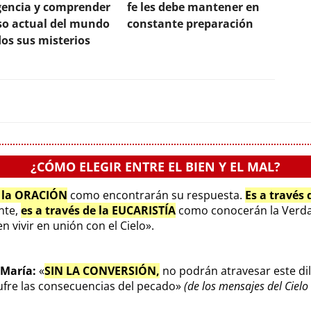
igencia y comprender
fe les debe mantener en
rso actual del mundo
constante preparación
os sus misterios
¿CÓMO ELEGIR ENTRE EL BIEN Y EL MAL?
e la ORACIÓN
como encontrarán su respuesta.
Es a través
ente,
es a través de la EUCARISTÍA
como conocerán la Verda
 vivir en unión con el Cielo».
 María:
«
SIN LA CONVERSIÓN,
no podrán atravesar este di
sufre las consecuencias del pecado»
(de los mensajes del Ciel