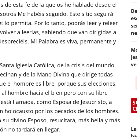
 Es de esta fe de la que os he hablado desde el
De
osotros Me habéis seguido. Este sitio seguirá
es
 lo permita. Por lo tanto, podrás leer y releer
se
olver a leerlas, sabiendo que van dirigidas a
ne
espreciéis, Mi Palabra es viva, permanente y
Mo
Je
ve
 Santa Iglesia Católica, de la crisis del mundo,
ecinan y de la Mano Divina que dirige todas
ue el hombre es libre, porque sus elecciones,
 al hombre hacia el bien pero con su libre
ca está llamada, como Esposa de Jesucristo, a
S
C
en holocausto por los pecados de los hombres.
o su divino Esposo, resucitará, más bella y más
ón no tardará en llegar.
La
ba