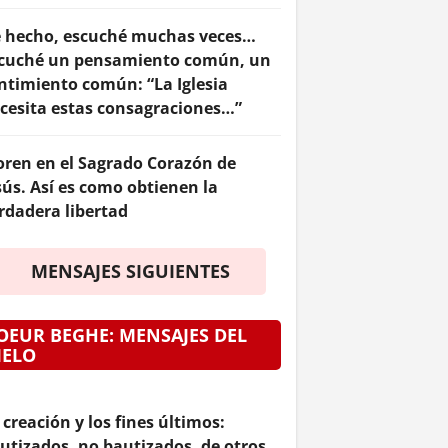
 hecho, escuché muchas veces…
cuché un pensamiento común, un
ntimiento común: “La Iglesia
cesita estas consagraciones…”
ren en el Sagrado Corazón de
sús. Así es como obtienen la
rdadera libertad
MENSAJES SIGUIENTES
OEUR BEGHE: MENSAJES DEL
IELO
 creación y los fines últimos:
utizados, no bautizados, de otros