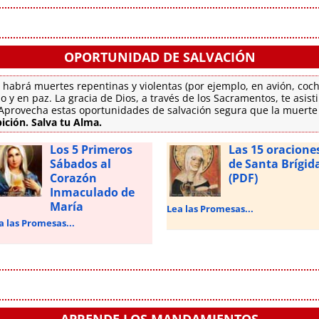
OPORTUNIDAD DE SALVACIÓN
 habrá muertes repentinas y violentas (por ejemplo, en avión, coch
o y en paz. La gracia de Dios, a través de los Sacramentos, te asis
. Aprovecha estas oportunidades de salvación segura que la muert
ición. Salva tu Alma.
Los 5 Primeros
Las 15 oracione
Sábados al
de Santa Brígid
Corazón
(PDF)
Inmaculado de
María
Lea las Promesas...
a las Promesas...
APRENDE LOS MANDAMIENTOS