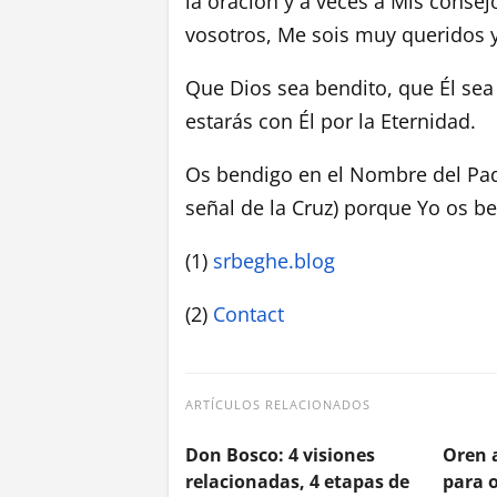
la oración y a veces a Mis conse
vosotros, Me sois muy queridos 
Que Dios sea bendito, que Él se
estarás con Él por la Eternidad.
Os bendigo en el Nombre del Padre
señal de la Cruz) porque Yo os b
(1)
srbeghe.blog
(2)
Contact
ARTÍCULOS RELACIONADOS
Don Bosco: 4 visiones
Oren a
relacionadas, 4 etapas de
para o