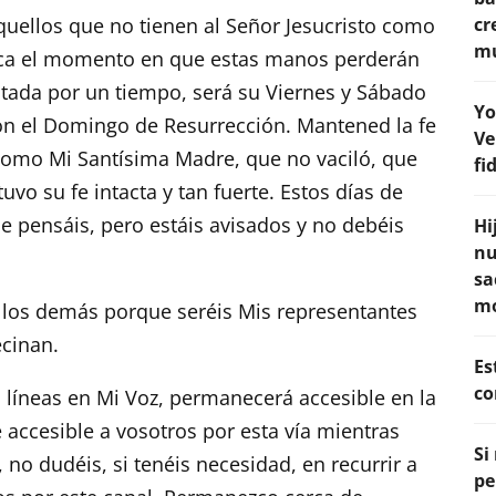
uellos que no tienen al Señor Jesucristo como
cr
mu
rca el momento en que estas manos perderán
ltada por un tiempo, será su Viernes y Sábado
Yo
ón el Domingo de Resurrección. Mantened la fe
Ve
como Mi Santísima Madre, que no vaciló, que
fi
vo su fe intacta y tan fuerte. Estos días de
e pensáis, pero estáis avisados y no debéis
Hi
nu
sa
m
n los demás porque seréis Mis representantes
ecinan.
Es
co
s líneas en Mi Voz, permanecerá accesible en la
 accesible a vosotros por esta vía mientras
Si
, no dudéis, si tenéis necesidad, en recurrir a
pe