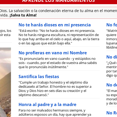
ios. La salvación o la condenación eterna de tu alma en el momen
 vida.
¡Salva tu Alma!
No te harás dioses en mi presencia
No f
jos, los
"Está escrito: "No te harás dioses en mi presencia.
"Matri
ír esta
No te harás ninguna escultura, ni representación de
quiere 
lo que hay arriba en el cielo o aquí, abajo, en la tierra
inmora
o en las aguas que están bajo ella."
lupanar
libídi
No profieras en vano mi Nombre
No di
"Es pronunciarlo en vano cuando - y estúpidos no
sois - cuando, por el estado de vuestra alma sabéis
"¿Qué 
que lo pronunciáis inútilmente."
mentiro
por tan
digo q
Santifica las fiestas
"Cumple un trabajo honesto y el séptimo día
No de
dedícaselo al Señor. El hombre no es superior a
Dios; y Dios hizo en seis días su creación y el
"El ma
séptimo descansó."
su espo
morada
y de lo
Honra al padre y a la madre
Para no ser malvados hermanos siempre, y
No Ro
adúlteros esposos un día, hay que aprender ya