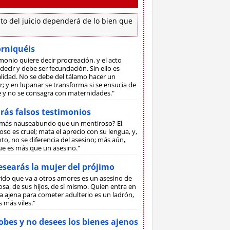
to del juicio dependerá de lo bien que
orniquéis
monio quiere decir procreación, y el acto
decir y debe ser fecundación. Sin ello es
lidad. No se debe del tálamo hacer un
; y en lupanar se transforma si se ensucia de
ne y no se consagra con maternidades."
rás falsos testimonios
más nauseabundo que un mentiroso? El
so es cruel; mata el aprecio con su lengua, y,
to, no se diferencia del asesino; más aún,
ue es más que un asesino."
searás la mujer del prójimo
rido que va a otros amores es un asesino de
sa, de sus hijos, de sí mismo. Quien entra en
 ajena para cometer adulterio es un ladrón,
s más viles."
bes y no desees los bienes ajenos