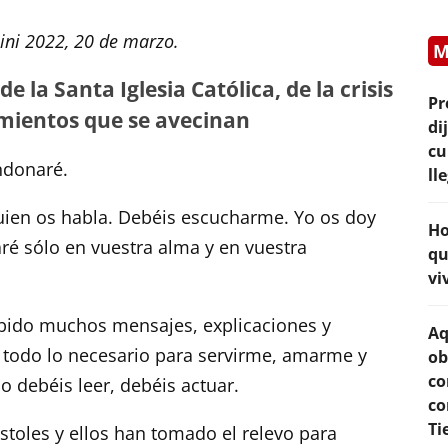
ini 2022, 20 de marzo.
M
de la Santa Iglesia Católica, de la crisis
Pr
imientos que se avecinan
di
cu
ndonaré.
ll
quien os habla. Debéis escucharme. Yo os doy
Ho
aré sólo en vuestra alma y en vuestra
qu
vi
bido muchos mensajes, explicaciones y
Aq
y todo lo necesario para servirme, amarme y
ob
co
o debéis leer, debéis actuar.
co
Ti
stoles y ellos han tomado el relevo para