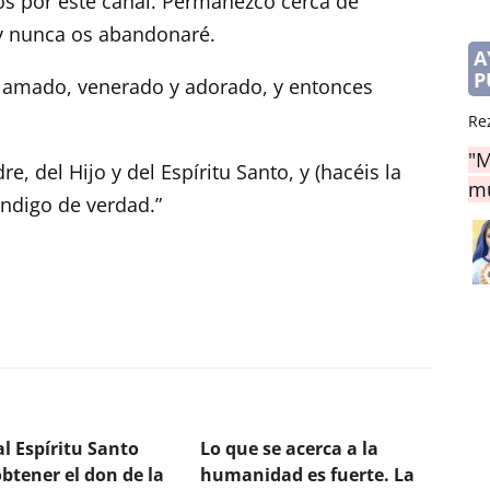
jos por este canal. Permanezco cerca de
y nunca os abandonaré.
A
P
a amado, venerado y adorado, y entonces
Re
"M
, del Hijo y del Espíritu Santo, y (hacéis la
mu
endigo de verdad.”
l Espíritu Santo
Lo que se acerca a la
btener el don de la
humanidad es fuerte. La