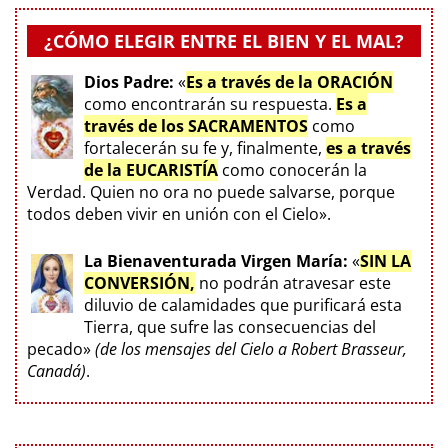
¿CÓMO ELEGIR ENTRE EL BIEN Y EL MAL?
Dios Padre:
«
Es a través de la ORACIÓN
como encontrarán su respuesta.
Es a
través de los SACRAMENTOS
como
fortalecerán su fe y, finalmente,
es a través
de la EUCARISTÍA
como conocerán la
Verdad. Quien no ora no puede salvarse, porque
todos deben vivir en unión con el Cielo».
La Bienaventurada Virgen María:
«
SIN LA
CONVERSIÓN,
no podrán atravesar este
diluvio de calamidades que purificará esta
Tierra, que sufre las consecuencias del
pecado»
(de los mensajes del Cielo a Robert Brasseur,
Canadá)
.