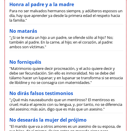
Honra al padre y a la madre
Para no ser malvados hermanos siempre, y adúlteros esposos un
día, hay que aprender ya desde la primera edad el respeto hacia
la familia."
No matarás
"¿Si se le mata un hijo a un padre, se ofende sólo al hijo? No;
también al padre. En la carne, al hijo; en el corazón, al padre:
ambos son víctimas."
No forniquéis
"Matrimonio quiere decir procreación, y el acto quiere decir y
debe ser fecundación. Sin ello es inmoralidad. No se debe del
tálamo hacer un lupanar; y en lupanar se transforma si se ensucia
de libídine y no se consagra con maternidades."
No dirás falsos testimonios
"¿Qué más nauseabundo que un mentiroso? El mentiroso es
cruel; mata el aprecio con su lengua, y, por tanto, no se diferencia
del asesino; más aún, digo que es más que un asesino."
No desearás la mujer del prójimo
"El marido que va a otros amores es un asesino de su esposa, de
sus hijos, de sí mismo. Quien entra en morada ajena para