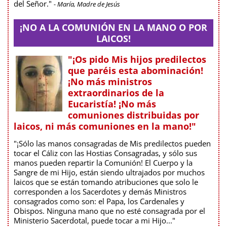
del Señor."
- María, Madre de Jesús
¡NO A LA COMUNIÓN EN LA MANO O POR
LAICOS!
"¡Os pido Mis hijos predilectos
que paréis esta abominación!
¡No más ministros
extraordinarios de la
Eucaristía! ¡No más
comuniones distribuidas por
laicos, ni más comuniones en la mano!"
"¡Sólo las manos consagradas de Mis predilectos pueden
tocar el Cáliz con las Hostias Consagradas, y sólo sus
manos pueden repartir la Comunión! El Cuerpo y la
Sangre de mi Hijo, están siendo ultrajados por muchos
laicos que se están tomando atribuciones que solo le
corresponden a los Sacerdotes y demás Ministros
consagrados como son: el Papa, los Cardenales y
Obispos. Ninguna mano que no esté consagrada por el
Ministerio Sacerdotal, puede tocar a mi Hijo..."