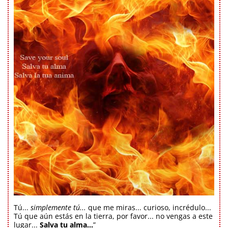
Tú...
simplemente tú...
que me miras... curioso, incrédulo...
Tú que aún estás en la tierra, por favor... no vengas a este
lugar...
Salva tu alma...
”