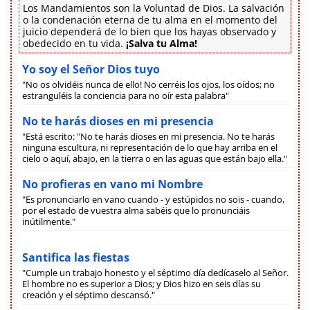
Los Mandamientos son la Voluntad de Dios. La salvación
o la condenación eterna de tu alma en el momento del
juicio dependerá de lo bien que los hayas observado y
obedecido en tu vida.
¡Salva tu Alma!
Yo soy el Señor Dios tuyo
"No os olvidéis nunca de ello! No cerréis los ojos, los oídos; no
estranguléis la conciencia para no oír esta palabra"
No te harás dioses en mi presencia
"Está escrito: "No te harás dioses en mi presencia. No te harás
ninguna escultura, ni representación de lo que hay arriba en el
cielo o aquí, abajo, en la tierra o en las aguas que están bajo ella."
No profieras en vano mi Nombre
"Es pronunciarlo en vano cuando - y estúpidos no sois - cuando,
por el estado de vuestra alma sabéis que lo pronunciáis
inútilmente."
Santifica las fiestas
"Cumple un trabajo honesto y el séptimo día dedícaselo al Señor.
El hombre no es superior a Dios; y Dios hizo en seis días su
creación y el séptimo descansó."