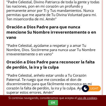
"Padre Celestial, Divino Patriarca de toda la gente y todas
las naciones, pon en mi corazón un profundo y
permanente amor por Ti y Tus mandamientos. Nunca
permitas que me aparte de Tu Divina Voluntad para mí.
Ten misericordia de mí. Amén"
Oración a Dios Padre para que nunca
mencione Su Nombre irreverentemente o en
vano
"Padre Celestial, ayúdame a respetar y a amar Tu
Nombre, Dios. Socórreme para nunca usar Tu Nombre
irreverentemente o en vano"
Oración a Dios Padre para reconocer la falta
de perdón, la ira y la culpa
"Padre Celestial, anhelo estar unido a Tu Corazón
Paternal. Te ruego que me concedas el don de
discernimiento para que fácilmente reconozca en mi
corazón la falta de perdón, la ira y la culpa. Ayúdame a
LIGHT
superar estos errores. Amén"
Si continúa navegando, consideramos que acepta el
uso de cookies
.
Oración diaria a Dios Padre para recibir el
OK
Espíritu de su Corazón