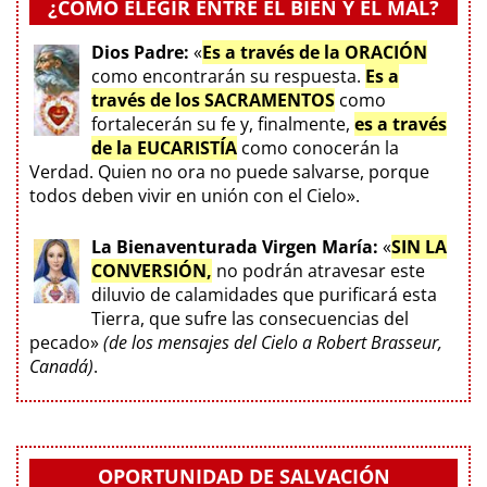
¿CÓMO ELEGIR ENTRE EL BIEN Y EL MAL?
Dios Padre:
«
Es a través de la ORACIÓN
como encontrarán su respuesta.
Es a
través de los SACRAMENTOS
como
fortalecerán su fe y, finalmente,
es a través
de la EUCARISTÍA
como conocerán la
Verdad. Quien no ora no puede salvarse, porque
todos deben vivir en unión con el Cielo».
La Bienaventurada Virgen María:
«
SIN LA
CONVERSIÓN,
no podrán atravesar este
diluvio de calamidades que purificará esta
Tierra, que sufre las consecuencias del
pecado»
(de los mensajes del Cielo a Robert Brasseur,
Canadá)
.
OPORTUNIDAD DE SALVACIÓN