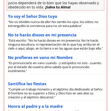
juicio dependerá de lo bien que los hayas observado y
obedecido en tu vida.
¡Salva tu Alma!
Yo soy el Señor Dios tuyo
"No os olvidéis nunca de ello! No cerréis los ojos, los oídos; no
estranguléis la conciencia para no oír esta palabra"
No te harás dioses en mi presencia
"Está escrito: "No te harás dioses en mi presencia. No te harás
ninguna escultura, ni representación de lo que hay arriba en el
cielo o aquí, abajo, en la tierra o en las aguas que están bajo ella."
No profieras en vano mi Nombre
"Es pronunciarlo en vano cuando - y estúpidos no sois - cuando,
por el estado de vuestra alma sabéis que lo pronunciáis
inútilmente."
Santifica las fiestas
"Cumple un trabajo honesto y el séptimo día dedícaselo al Señor.
El hombre no es superior a Dios; y Dios hizo en seis días su
creación y el séptimo descansó."
Honra al padre y a la madre