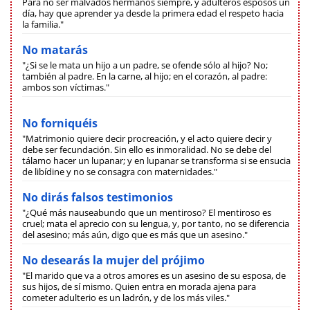
Para no ser malvados hermanos siempre, y adúlteros esposos un
día, hay que aprender ya desde la primera edad el respeto hacia
la familia."
No matarás
"¿Si se le mata un hijo a un padre, se ofende sólo al hijo? No;
también al padre. En la carne, al hijo; en el corazón, al padre:
ambos son víctimas."
No forniquéis
"Matrimonio quiere decir procreación, y el acto quiere decir y
debe ser fecundación. Sin ello es inmoralidad. No se debe del
tálamo hacer un lupanar; y en lupanar se transforma si se ensucia
de libídine y no se consagra con maternidades."
No dirás falsos testimonios
"¿Qué más nauseabundo que un mentiroso? El mentiroso es
cruel; mata el aprecio con su lengua, y, por tanto, no se diferencia
del asesino; más aún, digo que es más que un asesino."
No desearás la mujer del prójimo
"El marido que va a otros amores es un asesino de su esposa, de
sus hijos, de sí mismo. Quien entra en morada ajena para
cometer adulterio es un ladrón, y de los más viles."