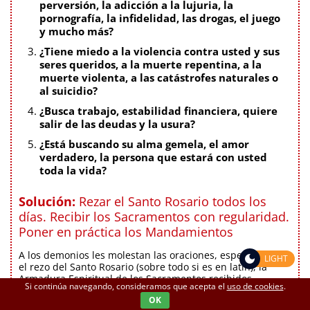
perversión, la adicción a la lujuria, la
pornografía, la infidelidad, las drogas, el juego
y mucho más?
¿Tiene miedo a la violencia contra usted y sus
seres queridos, a la muerte repentina, a la
muerte violenta, a las catástrofes naturales o
al suicidio?
¿Busca trabajo, estabilidad financiera, quiere
salir de las deudas y la usura?
¿Está buscando su alma gemela, el amor
verdadero, la persona que estará con usted
toda la vida?
Solución:
Rezar el Santo Rosario todos los
días. Recibir los Sacramentos con regularidad.
Poner en práctica los Mandamientos
A los demonios les molestan las oraciones, especialmente
LIGHT
el rezo del Santo Rosario (sobre todo si es en latín), la
Armadura Espiritual de los Sacramentos recibidos
Si continúa navegando, consideramos que acepta el
uso de cookies
.
regularmente y la obediencia a los 10 Mandamientos.
OK
Huyen caóticamente al infierno por el volumen de