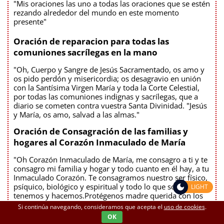
"Mis oraciones las uno a todas las oraciones que se estén
rezando alrededor del mundo en este momento
presente"
Oración de reparacion para todas las
comuniones sacrílegas en la mano
"Oh, Cuerpo y Sangre de Jesús Sacramentado, os amo y
os pido perdón y misericordia; os desagravio en unión
con la Santísima Virgen María y toda la Corte Celestial,
por todas las comuniones indignas y sacrílegas, que a
diario se cometen contra vuestra Santa Divinidad. "Jesús
y María, os amo, salvad a las almas."
Oración de Consagración de las familias y
hogares al Corazón Inmaculado de María
"Oh Corazón Inmaculado de María, me consagro a ti y te
consagro mi familia y hogar y todo cuanto en él hay, a tu
Inmaculado Corazón. Te consagramos nuestro ser físico,
psíquico, biológico y espiritual y todo lo que somos,
LIGHT
tenemos y hacemos.Protégenos madre querida con los
rayos de luz que brotan de tu Corazón Inmaculado y
Si continúa navegando, consideramos que acepta el
uso de cookies
.
escóndenos en tu regazo. No permitas dulcísima Madre,
OK
que ninguno de los que habitamos este hogar se pierda;