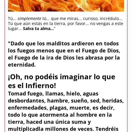
Tú...
simplemente tú...
que me miras... curioso, incrédulo...
Tú que aún estás en la tierra, por favor... no vengas a este
lugar...
Salva tu alma...
”
"Dado que los malditos ardieron en todos
los fuegos menos que en el Fuego de Dios,
el Fuego de la ira de Dios les abrasa por la
eternidad.
¡Oh, no podéis imaginar lo que
es el Infierno!
Tomad fuego, llamas, hielo, aguas
desbordantes, hambre, sueño, sed, heridas,
enfermedades, plagas, muerte, es decir,
todo lo que atormenta al hombre en la
tierra, haced una única suma y
multiplicadla millones de veces. Tendréis