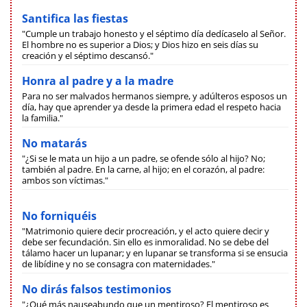
Santifica las fiestas
"Cumple un trabajo honesto y el séptimo día dedícaselo al Señor.
El hombre no es superior a Dios; y Dios hizo en seis días su
creación y el séptimo descansó."
Honra al padre y a la madre
Para no ser malvados hermanos siempre, y adúlteros esposos un
día, hay que aprender ya desde la primera edad el respeto hacia
la familia."
No matarás
"¿Si se le mata un hijo a un padre, se ofende sólo al hijo? No;
también al padre. En la carne, al hijo; en el corazón, al padre:
ambos son víctimas."
No forniquéis
"Matrimonio quiere decir procreación, y el acto quiere decir y
debe ser fecundación. Sin ello es inmoralidad. No se debe del
tálamo hacer un lupanar; y en lupanar se transforma si se ensucia
de libídine y no se consagra con maternidades."
No dirás falsos testimonios
"¿Qué más nauseabundo que un mentiroso? El mentiroso es