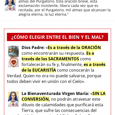
almas del Purgatorio. Esta oración breve, esta
exclamación insistente, libera cada vez que es
recitada, por el Purgatorio, mil almas que alcanzan la
alegría eterna, la luz eterna."
¿CÓMO ELEGIR ENTRE EL BIEN Y EL MAL?
Dios Padre:
«
Es a través de la ORACIÓN
como encontrarán su respuesta.
Es a
través de los SACRAMENTOS
como
fortalecerán su fe y, finalmente,
es a través
de la EUCARISTÍA
como conocerán la
Verdad. Quien no ora no puede salvarse, porque
todos deben vivir en unión con el Cielo».
La Bienaventurada Virgen María:
«
SIN LA
CONVERSIÓN,
no podrán atravesar este
diluvio de calamidades que purificará esta
Tierra, que sufre las consecuencias del