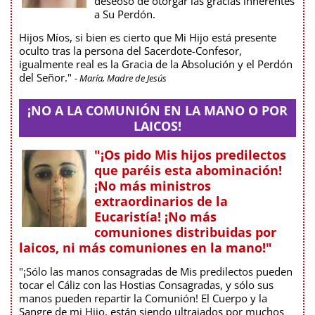
deseoso de otorgar las gracias inherentes
a Su Perdón.
Hijos Míos, si bien es cierto que Mi Hijo está presente
oculto tras la persona del Sacerdote-Confesor,
igualmente real es la Gracia de la Absolución y el Perdón
del Señor."
- María, Madre de Jesús
¡NO A LA COMUNIÓN EN LA MANO O POR
LAICOS!
"¡Os pido Mis hijos predilectos
que paréis esta abominación!
¡No más ministros
extraordinarios de la
Eucaristía! ¡No más
comuniones distribuidas por
laicos, ni más comuniones en la mano!"
"¡Sólo las manos consagradas de Mis predilectos pueden
tocar el Cáliz con las Hostias Consagradas, y sólo sus
manos pueden repartir la Comunión! El Cuerpo y la
Sangre de mi Hijo, están siendo ultrajados por muchos