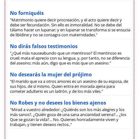
No forniquéis
"Matrimonio quiere decir procreación, y el acto quiere decir y
debe ser fecundación. Sin ello es inmoralidad. No se debe del
tálamo hacer un lupanar; y en lupanar se transforma si se ensucia
de libídine y no se consagra con maternidades."
No dirás falsos testimonios
"¿Qué más nauseabundo que un mentiroso? El mentiroso es
cruel; mata el aprecio con su lengua, y, por tanto, no se diferencia
del asesino; más aún, digo que es más que un asesino."
No desearás la mujer del prójimo
"El marido que va a otros amores es un asesino de su esposa, de
sus hijos, de sí mismo. Quien entra en morada ajena para
cometer adulterio es un ladrón, y de los más viles."
No Robes y no desees los bienes ajenos
"Mirad a vuestro alrededor: ¿Quiénés son los más alegres y los
más sanos?, ¿Quién goza de una sana ancianidad serena?... ¿los
Que se gozan la vida?... No. Quienes honradamente viven y
trabajan, y tienen deseos rectos.."