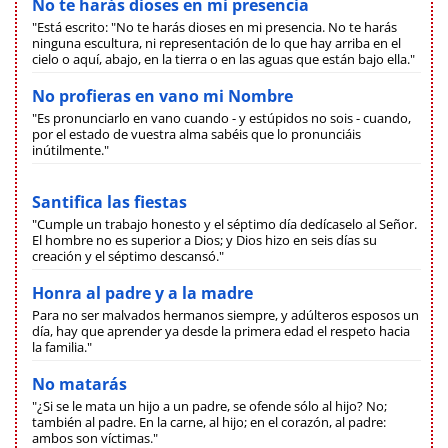
No te harás dioses en mi presencia
"Está escrito: "No te harás dioses en mi presencia. No te harás
ninguna escultura, ni representación de lo que hay arriba en el
cielo o aquí, abajo, en la tierra o en las aguas que están bajo ella."
No profieras en vano mi Nombre
"Es pronunciarlo en vano cuando - y estúpidos no sois - cuando,
por el estado de vuestra alma sabéis que lo pronunciáis
inútilmente."
Santifica las fiestas
"Cumple un trabajo honesto y el séptimo día dedícaselo al Señor.
El hombre no es superior a Dios; y Dios hizo en seis días su
creación y el séptimo descansó."
Honra al padre y a la madre
Para no ser malvados hermanos siempre, y adúlteros esposos un
día, hay que aprender ya desde la primera edad el respeto hacia
la familia."
No matarás
"¿Si se le mata un hijo a un padre, se ofende sólo al hijo? No;
también al padre. En la carne, al hijo; en el corazón, al padre:
ambos son víctimas."