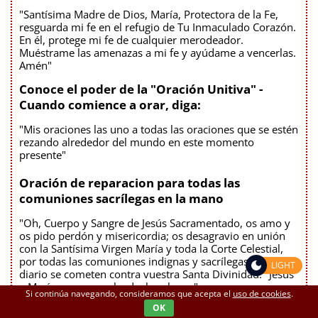
"Santísima Madre de Dios, María, Protectora de la Fe,
resguarda mi fe en el refugio de Tu Inmaculado Corazón.
En él, protege mi fe de cualquier merodeador.
Muéstrame las amenazas a mi fe y ayúdame a vencerlas.
Amén"
Conoce el poder de la "Oración Unitiva" -
Cuando comience a orar, diga:
"Mis oraciones las uno a todas las oraciones que se estén
rezando alrededor del mundo en este momento
presente"
Oración de reparacion para todas las
comuniones sacrílegas en la mano
"Oh, Cuerpo y Sangre de Jesús Sacramentado, os amo y
os pido perdón y misericordia; os desagravio en unión
con la Santísima Virgen María y toda la Corte Celestial,
por todas las comuniones indignas y sacrílegas, que a
LIGHT
diario se cometen contra vuestra Santa Divinidad. "Jesús
y María, os amo, salvad a las almas."
Si continúa navegando, consideramos que acepta el
uso de cookies
.
OK
Oración de Consagración de las familias y