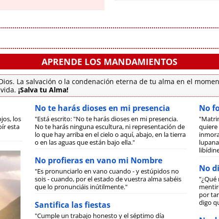
APRENDE LOS MANDAMIENTOS
ios. La salvación o la condenación eterna de tu alma en el momen
 vida.
¡Salva tu Alma!
No te harás dioses en mi presencia
No f
jos, los
"Está escrito: "No te harás dioses en mi presencia.
"Matri
ír esta
No te harás ninguna escultura, ni representación de
quiere 
lo que hay arriba en el cielo o aquí, abajo, en la tierra
inmora
o en las aguas que están bajo ella."
lupanar
libídi
No profieras en vano mi Nombre
No di
"Es pronunciarlo en vano cuando - y estúpidos no
sois - cuando, por el estado de vuestra alma sabéis
"¿Qué 
que lo pronunciáis inútilmente."
mentiro
por tan
digo q
Santifica las fiestas
"Cumple un trabajo honesto y el séptimo día