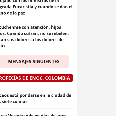
ojado con los ministros de la
grada Eucaristía y cuando se dan el
gno de la paz
cúchenme con atención, hijos
os. Cuando sufran, no se rebelen.
an sus dolores a los dolores de
sús
MENSAJES SIGUIENTES
ROFECÍAS DE ENOC, COLOMBIA
 caos está por darse en la ciudad de
s siete colinas
 estáis entrando en días de gran