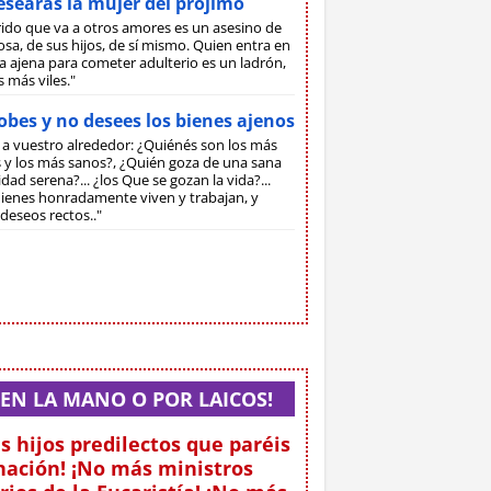
searás la mujer del prójimo
rido que va a otros amores es un asesino de
sa, de sus hijos, de sí mismo. Quien entra en
 ajena para cometer adulterio es un ladrón,
s más viles."
bes y no desees los bienes ajenos
 a vuestro alrededor: ¿Quiénés son los más
s y los más sanos?, ¿Quién goza de una sana
dad serena?... ¿los Que se gozan la vida?...
ienes honradamente viven y trabajan, y
deseos rectos.."
EN LA MANO O POR LAICOS!
s hijos predilectos que paréis
ación! ¡No más ministros