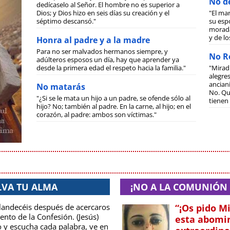
No de
dedícaselo al Señor. El hombre no es superior a
Dios; y Dios hizo en seis días su creación y el
"El ma
séptimo descansó."
su espo
morada
y de lo
Honra al padre y a la madre
Para no ser malvados hermanos siempre, y
No Ro
adúlteros esposos un día, hay que aprender ya
desde la primera edad el respeto hacia la familia."
"Mirad
alegre
anciani
No matarás
No. Qu
"¿Si se le mata un hijo a un padre, se ofende sólo al
tienen 
hijo? No; también al padre. En la carne, al hijo; en el
corazón, al padre: ambos son víctimas."
LVA TU ALMA
¡NO A LA COMUNIÓN 
plandecéis después de acercaros
“¡Os pido Mi
nto de la Confesión. (Jesús)
esta abomin
o y escucha cada palabra, ve en