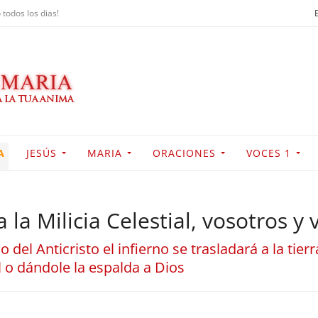
 todos los dias!
A
JESÚS
MARIA
ORACIONES
VOCES 1
 la Milicia Celestial, vosotros y 
 del Anticristo el infierno se trasladará a la tier
al o dándole la espalda a Dios