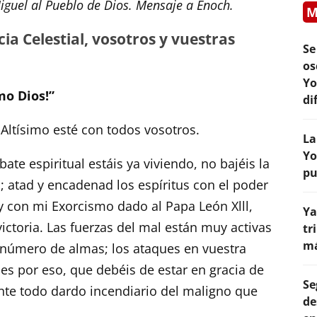
guel al Pueblo de Dios. Mensaje a Enoch.
M
cia Celestial, vosotros y vuestras
Se
os
Yo
o Dios!”
di
 Altísimo esté con todos vosotros.
La
Yo
e espiritual estáis ya viviendo, no bajéis la
pu
; atad y encadenad los espíritus con el poder
y con mi Exorcismo dado al Papa León Xlll,
Ya
ctoria. Las fuerzas del mal están muy activas
tr
má
número de almas; los ataques en vuestra
es por eso, que debéis de estar en gracia de
Se
nte todo dardo incendiario del maligno que
de