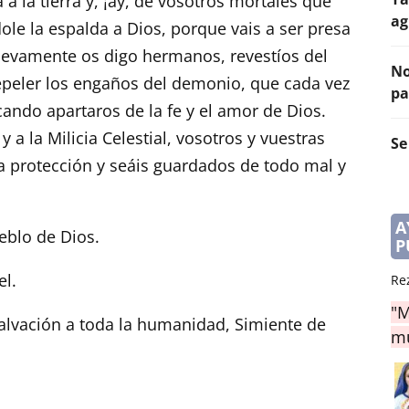
á a la tierra y, ¡ay, de vosotros mortales que
ag
dole la espalda a Dios, porque vais a ser presa
 Nuevamente os digo hermanos, revestíos del
No
epeler los engaños del demonio, que cada vez
pa
ando apartaros de la fe y el amor de Dios.
y a la Milicia Celestial, vosotros y vuestras
Se
ra protección y seáis guardados de todo mal y
A
eblo de Dios.
P
l.
Re
"M
alvación a toda la humanidad, Simiente de
mu