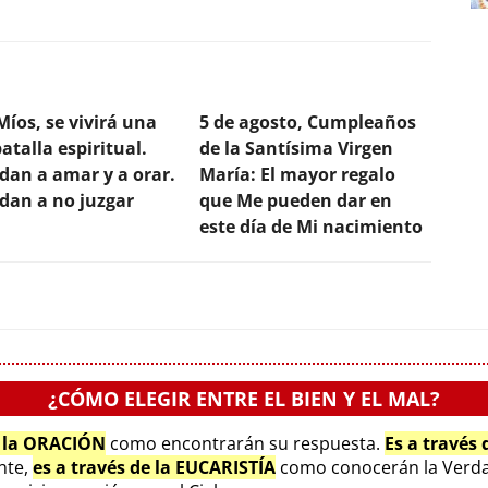
Míos, se vivirá una
5 de agosto, Cumpleaños
atalla espiritual.
de la Santísima Virgen
dan a amar y a orar.
María: El mayor regalo
dan a no juzgar
que Me pueden dar en
este día de Mi nacimiento
¿CÓMO ELEGIR ENTRE EL BIEN Y EL MAL?
e la ORACIÓN
como encontrarán su respuesta.
Es a través
ente,
es a través de la EUCARISTÍA
como conocerán la Verda