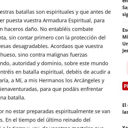
en
Sa
stras batallas son espirituales y que antes de
si
er puesta vuestra Armadura Espiritual, para
an haceros daño. No entabléis combate
Es
Mí
nta, sin contar primero con la protección del
Un
presas desagradables. Acordaos que vuestra
Je
 hueso, sino contra malignas fuerzas
mando, autoridad y dominio, sobre este mundo
ntréis en batalla espiritual, debéis de acudir a
aría, a Mí, a mis Hermanos los Arcángeles y
P
 Bienaventuradas, para que podáis enfrentar
na batalla.
El
r no estar preparadas espiritualmente se van
la
s. En el tiempo del último reinado del
Ya