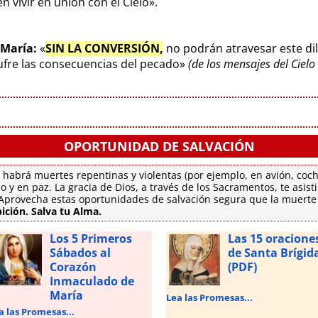
 vivir en unión con el Cielo».
 María:
«
SIN LA CONVERSIÓN,
no podrán atravesar este di
sufre las consecuencias del pecado»
(de los mensajes del Ciel
OPORTUNIDAD DE SALVACIÓN
 habrá muertes repentinas y violentas (por ejemplo, en avión, coch
o y en paz. La gracia de Dios, a través de los Sacramentos, te asis
. Aprovecha estas oportunidades de salvación segura que la muert
ición. Salva tu Alma.
Los 5 Primeros
Las 15 oracione
Sábados al
de Santa Brígid
Corazón
(PDF)
Inmaculado de
María
Lea las Promesas...
a las Promesas...