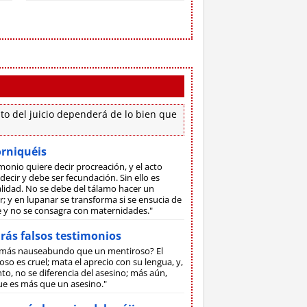
to del juicio dependerá de lo bien que
orniquéis
monio quiere decir procreación, y el acto
decir y debe ser fecundación. Sin ello es
lidad. No se debe del tálamo hacer un
; y en lupanar se transforma si se ensucia de
ne y no se consagra con maternidades."
rás falsos testimonios
más nauseabundo que un mentiroso? El
so es cruel; mata el aprecio con su lengua, y,
to, no se diferencia del asesino; más aún,
ue es más que un asesino."