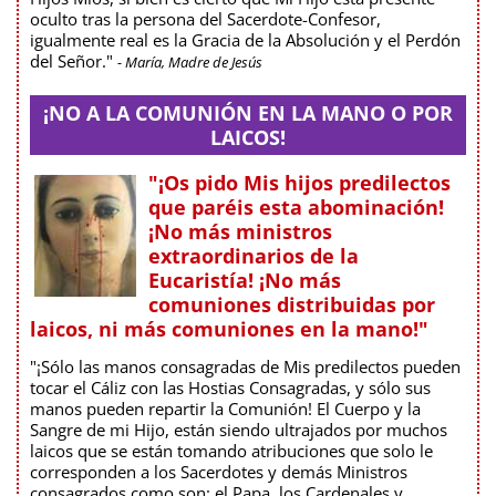
oculto tras la persona del Sacerdote-Confesor,
igualmente real es la Gracia de la Absolución y el Perdón
del Señor."
- María, Madre de Jesús
¡NO A LA COMUNIÓN EN LA MANO O POR
LAICOS!
"¡Os pido Mis hijos predilectos
que paréis esta abominación!
¡No más ministros
extraordinarios de la
Eucaristía! ¡No más
comuniones distribuidas por
laicos, ni más comuniones en la mano!"
"¡Sólo las manos consagradas de Mis predilectos pueden
tocar el Cáliz con las Hostias Consagradas, y sólo sus
manos pueden repartir la Comunión! El Cuerpo y la
Sangre de mi Hijo, están siendo ultrajados por muchos
laicos que se están tomando atribuciones que solo le
corresponden a los Sacerdotes y demás Ministros
consagrados como son: el Papa, los Cardenales y