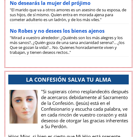
No desearás la mujer del prójimo
"El marido que va a otros amores es un asesino de su esposa, de
sus hijos, de sí mismo. Quien entra en morada ajena para
cometer adulterio es un ladrón, y de los más viles."
No Robes y no desees los bienes ajenos
"Mirad a vuestro alrededor: ¿Quiénés son los más alegres y los
más sanos?, ¿Quién goza de una sana ancianidad serena?... ¿los
Que se gozan la vida?... No. Quienes honradamente viven y
trabajan, y tienen deseos rectos.."
LA CONFESIÓN SALVA TU ALMA
"Si supierais cómo resplandecéis después
de acercaros debidamente al Sacramento
de la Confesión. (Jesús) está en el
Confesionario y escucha cada palabra, ve
en cada rincón de vuestro corazón y está
deseoso de otorgar las gracias inherentes
a Su Perdón.
Hijos Míos, si bien es cierto que Mi Hijo está presente