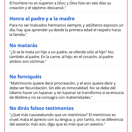
El hombre no es superior a Dios; y Dios hizo en seis días su
creación y el séptimo descansó."
Honra al padre y a la madre
Para no ser malvados hermanos siempre, y adúlteros esposos un
día, hay que aprender ya desde la primera edad el respeto hacia
la familia."
No matarás
"¿Si se le mata un hijo a un padre, se ofende sólo al hijo? No;
también al padre. En la carne, al hijo; en el corazón, al padre:
ambos son víctimas."
No forniquéis
"Matrimonio quiere decir procreación, y el acto quiere decir y
debe ser fecundación. Sin ello es inmoralidad. No se debe del
tálamo hacer un lupanar; y en lupanar se transforma si se ensucia
de libídine y no se consagra con maternidades."
No dirás falsos testimonios
"¿Qué más nauseabundo que un mentiroso? El mentiroso es
cruel; mata el aprecio con su lengua, y, por tanto, no se diferencia
del asesino; más aún, digo que es más que un asesino."