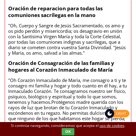
Oración de reparacion para todas las
comuniones sacrílegas en la mano
"Oh, Cuerpo y Sangre de Jesús Sacramentado, os amo y
os pido perdón y misericordia; os desagravio en unión
con la Santísima Virgen María y toda la Corte Celestial,
por todas las comuniones indignas y sacrílegas, que a
diario se cometen contra vuestra Santa Divinidad. "Jesús
y María, os amo, salvad a las almas."
Oración de Consagración de las familias y
hogares al Corazón Inmaculado de María
"Oh Corazón Inmaculado de María, me consagro a ti y te
consagro mi familia y hogar y todo cuanto en él hay, a tu
Inmaculado Corazón. Te consagramos nuestro ser físico,
psíquico, biológico y espiritual y todo lo que somos,
tenemos y hacemos.Protégenos madre querida con los
rayos de luz que brotan de tu Corazón Inmaculado y
escóndenos en tu regazo. No permitas dulcísima Madre,
LIGHT
que ninguno de los que habitamos este hogar se pierda;
dadnos tu paz y fortaleza en los momentos difíciles de
Si continúa navegando, consideramos que acepta el
uso de cookies
.
nuestra prueba. Que nuestra fe en Dios y confianza en ti,
OK
oh dulcísima Madre, sea el pasaporte que nos lleve