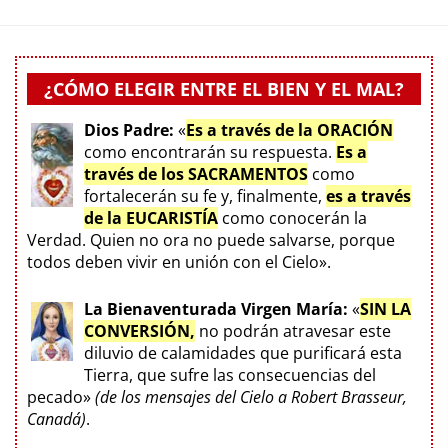
¿CÓMO ELEGIR ENTRE EL BIEN Y EL MAL?
Dios Padre:
«
Es a través de la ORACIÓN
como encontrarán su respuesta.
Es a
través de los SACRAMENTOS
como
fortalecerán su fe y, finalmente,
es a través
de la EUCARISTÍA
como conocerán la
Verdad. Quien no ora no puede salvarse, porque
todos deben vivir en unión con el Cielo».
La Bienaventurada Virgen María:
«
SIN LA
CONVERSIÓN,
no podrán atravesar este
diluvio de calamidades que purificará esta
Tierra, que sufre las consecuencias del
pecado»
(de los mensajes del Cielo a Robert Brasseur,
Canadá)
.