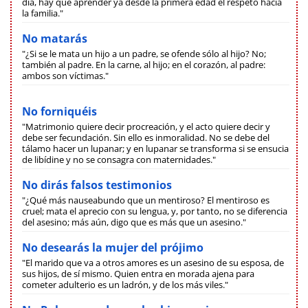
día, hay que aprender ya desde la primera edad el respeto hacia
la familia."
No matarás
"¿Si se le mata un hijo a un padre, se ofende sólo al hijo? No;
también al padre. En la carne, al hijo; en el corazón, al padre:
ambos son víctimas."
No forniquéis
"Matrimonio quiere decir procreación, y el acto quiere decir y
debe ser fecundación. Sin ello es inmoralidad. No se debe del
tálamo hacer un lupanar; y en lupanar se transforma si se ensucia
de libídine y no se consagra con maternidades."
No dirás falsos testimonios
"¿Qué más nauseabundo que un mentiroso? El mentiroso es
cruel; mata el aprecio con su lengua, y, por tanto, no se diferencia
del asesino; más aún, digo que es más que un asesino."
No desearás la mujer del prójimo
"El marido que va a otros amores es un asesino de su esposa, de
sus hijos, de sí mismo. Quien entra en morada ajena para
cometer adulterio es un ladrón, y de los más viles."