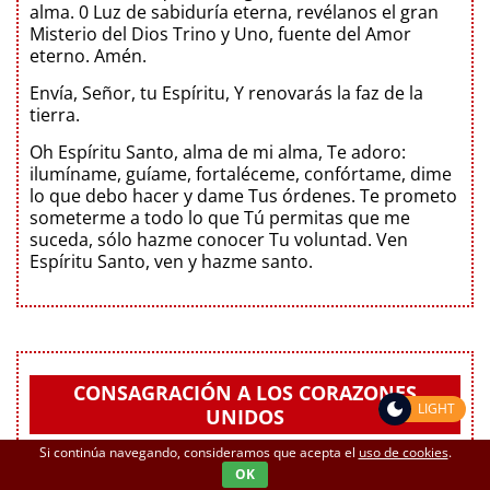
alma. 0 Luz de sabiduría eterna, revélanos el gran
Misterio del Dios Trino y Uno, fuente del Amor
eterno. Amén.
Envía, Señor, tu Espíritu, Y renovarás la faz de la
tierra.
Oh Espíritu Santo, alma de mi alma, Te adoro:
ilumíname, guíame, fortaléceme, confórtame, dime
lo que debo hacer y dame Tus órdenes. Te prometo
someterme a todo lo que Tú permitas que me
suceda, sólo hazme conocer Tu voluntad. Ven
Espíritu Santo, ven y hazme santo.
CONSAGRACIÓN A LOS CORAZONES
LIGHT
UNIDOS
Si continúa navegando, consideramos que acepta el
uso de cookies
.
OK