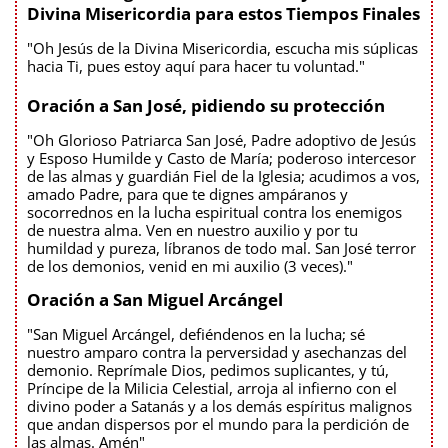
Divina Misericordia para estos Tiempos Finales
"Oh Jesús de la Divina Misericordia, escucha mis súplicas
hacia Ti, pues estoy aquí para hacer tu voluntad."
Oración a San José, pidiendo su protección
"Oh Glorioso Patriarca San José, Padre adoptivo de Jesús
y Esposo Humilde y Casto de María; poderoso intercesor
de las almas y guardián Fiel de la Iglesia; acudimos a vos,
amado Padre, para que te dignes ampáranos y
socorrednos en la lucha espiritual contra los enemigos
de nuestra alma. Ven en nuestro auxilio y por tu
humildad y pureza, líbranos de todo mal. San José terror
de los demonios, venid en mi auxilio (3 veces)."
Oración a San Miguel Arcángel
"San Miguel Arcángel, defiéndenos en la lucha; sé
nuestro amparo contra la perversidad y asechanzas del
demonio. Reprímale Dios, pedimos suplicantes, y tú,
Príncipe de la Milicia Celestial, arroja al infierno con el
divino poder a Satanás y a los demás espíritus malignos
que andan dispersos por el mundo para la perdición de
las almas. Amén"