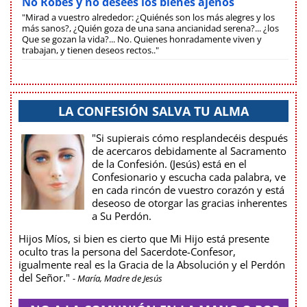
No Robes y no desees los bienes ajenos
"Mirad a vuestro alrededor: ¿Quiénés son los más alegres y los
más sanos?, ¿Quién goza de una sana ancianidad serena?... ¿los
Que se gozan la vida?... No. Quienes honradamente viven y
trabajan, y tienen deseos rectos.."
LA CONFESIÓN SALVA TU ALMA
"Si supierais cómo resplandecéis después
de acercaros debidamente al Sacramento
de la Confesión. (Jesús) está en el
Confesionario y escucha cada palabra, ve
en cada rincón de vuestro corazón y está
deseoso de otorgar las gracias inherentes
a Su Perdón.
Hijos Míos, si bien es cierto que Mi Hijo está presente
oculto tras la persona del Sacerdote-Confesor,
igualmente real es la Gracia de la Absolución y el Perdón
del Señor."
- María, Madre de Jesús