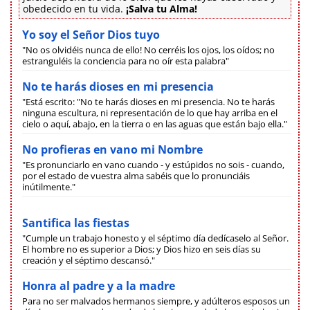
obedecido en tu vida.
¡Salva tu Alma!
Yo soy el Señor Dios tuyo
"No os olvidéis nunca de ello! No cerréis los ojos, los oídos; no
estranguléis la conciencia para no oír esta palabra"
No te harás dioses en mi presencia
"Está escrito: "No te harás dioses en mi presencia. No te harás
ninguna escultura, ni representación de lo que hay arriba en el
cielo o aquí, abajo, en la tierra o en las aguas que están bajo ella."
No profieras en vano mi Nombre
"Es pronunciarlo en vano cuando - y estúpidos no sois - cuando,
por el estado de vuestra alma sabéis que lo pronunciáis
inútilmente."
Santifica las fiestas
"Cumple un trabajo honesto y el séptimo día dedícaselo al Señor.
El hombre no es superior a Dios; y Dios hizo en seis días su
creación y el séptimo descansó."
Honra al padre y a la madre
Para no ser malvados hermanos siempre, y adúlteros esposos un