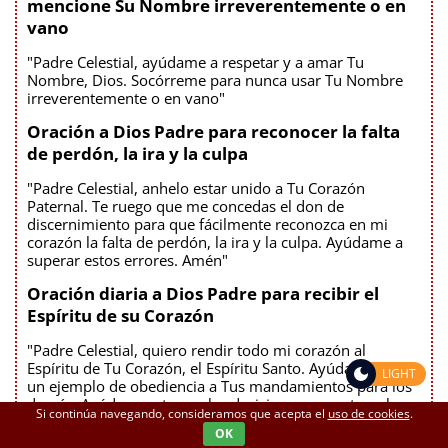
mencione Su Nombre irreverentemente o en
vano
"Padre Celestial, ayúdame a respetar y a amar Tu
Nombre, Dios. Socórreme para nunca usar Tu Nombre
irreverentemente o en vano"
Oración a Dios Padre para reconocer la falta
de perdón, la ira y la culpa
"Padre Celestial, anhelo estar unido a Tu Corazón
Paternal. Te ruego que me concedas el don de
discernimiento para que fácilmente reconozca en mi
corazón la falta de perdón, la ira y la culpa. Ayúdame a
superar estos errores. Amén"
Oración diaria a Dios Padre para recibir el
Espíritu de su Corazón
"Padre Celestial, quiero rendir todo mi corazón al
Espíritu de Tu Corazón, el Espíritu Santo. Ayúdame a ser
LIGHT
un ejemplo de obediencia a Tus mandamientos para los
demás. Ayúdame a tomar las decisiones correctas a lo
Si continúa navegando, consideramos que acepta el
uso de cookies
.
largo del día. De esta forma, me rindo a Tu Voluntad.
OK
Amén"