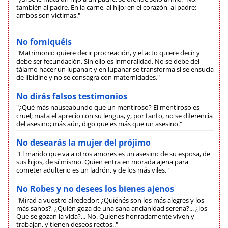
también al padre. En la carne, al hijo; en el corazón, al padre:
ambos son víctimas."
No forniquéis
"Matrimonio quiere decir procreación, y el acto quiere decir y
debe ser fecundación. Sin ello es inmoralidad. No se debe del
tálamo hacer un lupanar; y en lupanar se transforma si se ensucia
de libídine y no se consagra con maternidades."
No dirás falsos testimonios
"¿Qué más nauseabundo que un mentiroso? El mentiroso es
cruel; mata el aprecio con su lengua, y, por tanto, no se diferencia
del asesino; más aún, digo que es más que un asesino."
No desearás la mujer del prójimo
"El marido que va a otros amores es un asesino de su esposa, de
sus hijos, de sí mismo. Quien entra en morada ajena para
cometer adulterio es un ladrón, y de los más viles."
No Robes y no desees los bienes ajenos
"Mirad a vuestro alrededor: ¿Quiénés son los más alegres y los
más sanos?, ¿Quién goza de una sana ancianidad serena?... ¿los
Que se gozan la vida?... No. Quienes honradamente viven y
trabajan, y tienen deseos rectos.."