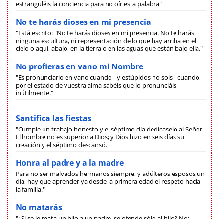
estranguléis la conciencia para no oír esta palabra"
No te harás dioses en mi presencia
"Está escrito: "No te harás dioses en mi presencia. No te harás
ninguna escultura, ni representación de lo que hay arriba en el
cielo o aquí, abajo, en la tierra o en las aguas que están bajo ella."
No profieras en vano mi Nombre
"Es pronunciarlo en vano cuando - y estúpidos no sois - cuando,
por el estado de vuestra alma sabéis que lo pronunciáis
inútilmente."
Santifica las fiestas
"Cumple un trabajo honesto y el séptimo día dedícaselo al Señor.
El hombre no es superior a Dios; y Dios hizo en seis días su
creación y el séptimo descansó."
Honra al padre y a la madre
Para no ser malvados hermanos siempre, y adúlteros esposos un
día, hay que aprender ya desde la primera edad el respeto hacia
la familia."
No matarás
"¿Si se le mata un hijo a un padre, se ofende sólo al hijo? No;