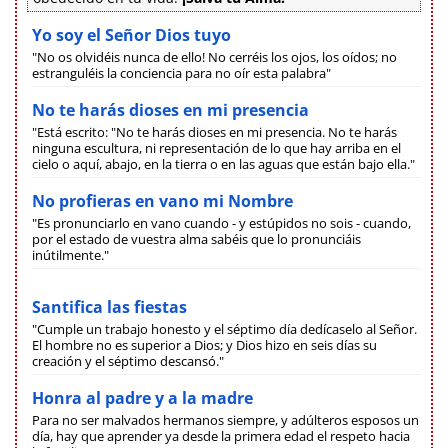
Yo soy el Señor Dios tuyo
"No os olvidéis nunca de ello! No cerréis los ojos, los oídos; no
estranguléis la conciencia para no oír esta palabra"
No te harás dioses en mi presencia
"Está escrito: "No te harás dioses en mi presencia. No te harás
ninguna escultura, ni representación de lo que hay arriba en el
cielo o aquí, abajo, en la tierra o en las aguas que están bajo ella."
No profieras en vano mi Nombre
"Es pronunciarlo en vano cuando - y estúpidos no sois - cuando,
por el estado de vuestra alma sabéis que lo pronunciáis
inútilmente."
Santifica las fiestas
"Cumple un trabajo honesto y el séptimo día dedícaselo al Señor.
El hombre no es superior a Dios; y Dios hizo en seis días su
creación y el séptimo descansó."
Honra al padre y a la madre
Para no ser malvados hermanos siempre, y adúlteros esposos un
día, hay que aprender ya desde la primera edad el respeto hacia