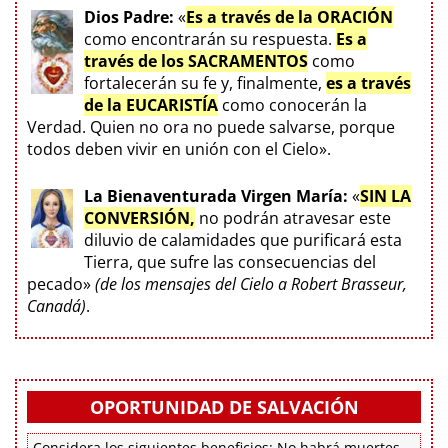
Dios Padre:
«
Es a través de la ORACIÓN
como encontrarán su respuesta.
Es a
través de los SACRAMENTOS
como
fortalecerán su fe y, finalmente,
es a través
de la EUCARISTÍA
como conocerán la
Verdad. Quien no ora no puede salvarse, porque
todos deben vivir en unión con el Cielo».
La Bienaventurada Virgen María:
«
SIN LA
CONVERSIÓN,
no podrán atravesar este
diluvio de calamidades que purificará esta
Tierra, que sufre las consecuencias del
pecado»
(de los mensajes del Cielo a Robert Brasseur,
Canadá)
.
OPORTUNIDAD DE SALVACIÓN
Considera los siguientes beneficios: No habrá muertes