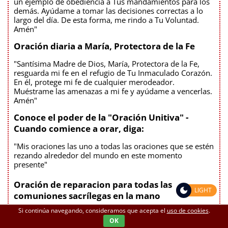
un ejemplo de obediencia a Tus mandamientos para los
demás. Ayúdame a tomar las decisiones correctas a lo
largo del día. De esta forma, me rindo a Tu Voluntad.
Amén"
Oración diaria a María, Protectora de la Fe
"Santísima Madre de Dios, María, Protectora de la Fe,
resguarda mi fe en el refugio de Tu Inmaculado Corazón.
En él, protege mi fe de cualquier merodeador.
Muéstrame las amenazas a mi fe y ayúdame a vencerlas.
Amén"
Conoce el poder de la "Oración Unitiva" -
Cuando comience a orar, diga:
"Mis oraciones las uno a todas las oraciones que se estén
rezando alrededor del mundo en este momento
presente"
Oración de reparacion para todas las
LIGHT
comuniones sacrílegas en la mano
Si continúa navegando, consideramos que acepta el
uso de cookies
.
"Oh, Cuerpo y Sangre de Jesús Sacramentado, os amo y
OK
os pido perdón y misericordia; os desagravio en unión