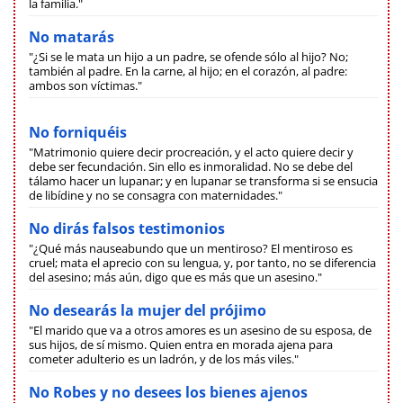
la familia."
No matarás
"¿Si se le mata un hijo a un padre, se ofende sólo al hijo? No;
también al padre. En la carne, al hijo; en el corazón, al padre:
ambos son víctimas."
No forniquéis
"Matrimonio quiere decir procreación, y el acto quiere decir y
debe ser fecundación. Sin ello es inmoralidad. No se debe del
tálamo hacer un lupanar; y en lupanar se transforma si se ensucia
de libídine y no se consagra con maternidades."
No dirás falsos testimonios
"¿Qué más nauseabundo que un mentiroso? El mentiroso es
cruel; mata el aprecio con su lengua, y, por tanto, no se diferencia
del asesino; más aún, digo que es más que un asesino."
No desearás la mujer del prójimo
"El marido que va a otros amores es un asesino de su esposa, de
sus hijos, de sí mismo. Quien entra en morada ajena para
cometer adulterio es un ladrón, y de los más viles."
No Robes y no desees los bienes ajenos