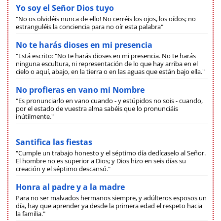
Yo soy el Señor Dios tuyo
"No os olvidéis nunca de ello! No cerréis los ojos, los oídos; no
estranguléis la conciencia para no oír esta palabra"
No te harás dioses en mi presencia
"Está escrito: "No te harás dioses en mi presencia. No te harás
ninguna escultura, ni representación de lo que hay arriba en el
cielo o aquí, abajo, en la tierra o en las aguas que están bajo ella."
No profieras en vano mi Nombre
"Es pronunciarlo en vano cuando - y estúpidos no sois - cuando,
por el estado de vuestra alma sabéis que lo pronunciáis
inútilmente."
Santifica las fiestas
"Cumple un trabajo honesto y el séptimo día dedícaselo al Señor.
El hombre no es superior a Dios; y Dios hizo en seis días su
creación y el séptimo descansó."
Honra al padre y a la madre
Para no ser malvados hermanos siempre, y adúlteros esposos un
día, hay que aprender ya desde la primera edad el respeto hacia
la familia."