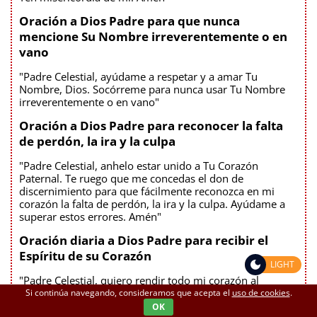
Oración a Dios Padre para que nunca
mencione Su Nombre irreverentemente o en
vano
"Padre Celestial, ayúdame a respetar y a amar Tu
Nombre, Dios. Socórreme para nunca usar Tu Nombre
irreverentemente o en vano"
Oración a Dios Padre para reconocer la falta
de perdón, la ira y la culpa
"Padre Celestial, anhelo estar unido a Tu Corazón
Paternal. Te ruego que me concedas el don de
discernimiento para que fácilmente reconozca en mi
corazón la falta de perdón, la ira y la culpa. Ayúdame a
superar estos errores. Amén"
Oración diaria a Dios Padre para recibir el
Espíritu de su Corazón
LIGHT
"Padre Celestial, quiero rendir todo mi corazón al
Espíritu de Tu Corazón, el Espíritu Santo. Ayúdame a ser
Si continúa navegando, consideramos que acepta el
uso de cookies
.
un ejemplo de obediencia a Tus mandamientos para los
OK