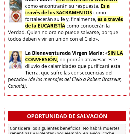
como encontrarán su respuesta.
Es a
través de los SACRAMENTOS
como
fortalecerán su fe y, finalmente,
es a través
de la EUCARISTÍA
como conocerán la
Verdad. Quien no ora no puede salvarse, porque
todos deben vivir en unión con el Cielo».
La Bienaventurada Virgen María:
«
SIN LA
CONVERSIÓN,
no podrán atravesar este
diluvio de calamidades que purificará esta
Tierra, que sufre las consecuencias del
pecado»
(de los mensajes del Cielo a Robert Brasseur,
Canadá)
.
OPORTUNIDAD DE SALVACIÓN
Considera los siguientes beneficios: No habrá muertes
repentinas y violentas (por ejemplo, en avión, coche,