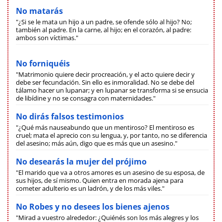
No matarás
"¿Si se le mata un hijo a un padre, se ofende sólo al hijo? No;
también al padre. En la carne, al hijo; en el corazón, al padre:
ambos son víctimas."
No forniquéis
"Matrimonio quiere decir procreación, y el acto quiere decir y
debe ser fecundación. Sin ello es inmoralidad. No se debe del
tálamo hacer un lupanar; y en lupanar se transforma si se ensucia
de libídine y no se consagra con maternidades."
No dirás falsos testimonios
"¿Qué más nauseabundo que un mentiroso? El mentiroso es
cruel; mata el aprecio con su lengua, y, por tanto, no se diferencia
del asesino; más aún, digo que es más que un asesino."
No desearás la mujer del prójimo
"El marido que va a otros amores es un asesino de su esposa, de
sus hijos, de sí mismo. Quien entra en morada ajena para
cometer adulterio es un ladrón, y de los más viles."
No Robes y no desees los bienes ajenos
"Mirad a vuestro alrededor: ¿Quiénés son los más alegres y los