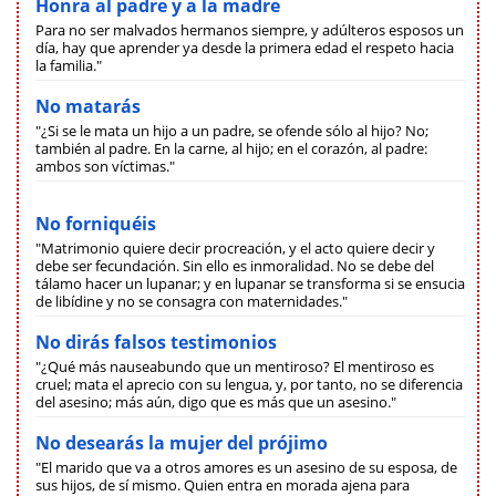
Honra al padre y a la madre
Para no ser malvados hermanos siempre, y adúlteros esposos un
día, hay que aprender ya desde la primera edad el respeto hacia
la familia."
No matarás
"¿Si se le mata un hijo a un padre, se ofende sólo al hijo? No;
también al padre. En la carne, al hijo; en el corazón, al padre:
ambos son víctimas."
No forniquéis
"Matrimonio quiere decir procreación, y el acto quiere decir y
debe ser fecundación. Sin ello es inmoralidad. No se debe del
tálamo hacer un lupanar; y en lupanar se transforma si se ensucia
de libídine y no se consagra con maternidades."
No dirás falsos testimonios
"¿Qué más nauseabundo que un mentiroso? El mentiroso es
cruel; mata el aprecio con su lengua, y, por tanto, no se diferencia
del asesino; más aún, digo que es más que un asesino."
No desearás la mujer del prójimo
"El marido que va a otros amores es un asesino de su esposa, de
sus hijos, de sí mismo. Quien entra en morada ajena para