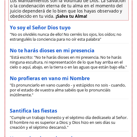
Los Mandamientos son la Voluntad de Dios. La salvación
o la condenación eterna de tu alma en el momento del
juicio dependerá de lo bien que los hayas observado y
obedecido en tu vida.
¡Salva tu Alma!
Yo soy el Señor Dios tuyo
"No os olvidéis nunca de ello! No cerréis los ojos, los oídos; no
estranguléis la conciencia para no oír esta palabra"
No te harás dioses en mi presencia
"Está escrito: "No te harás dioses en mi presencia. No te harás
ninguna escultura, ni representación de lo que hay arriba en el
cielo o aquí, abajo, en la tierra o en las aguas que están bajo ella."
No profieras en vano mi Nombre
"Es pronunciarlo en vano cuando - y estúpidos no sois - cuando,
por el estado de vuestra alma sabéis que lo pronunciáis
inútilmente."
Santifica las fiestas
"Cumple un trabajo honesto y el séptimo día dedícaselo al Señor.
El hombre no es superior a Dios; y Dios hizo en seis días su
creación y el séptimo descansó."