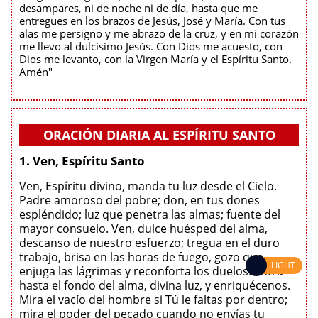
desampares, ni de noche ni de día, hasta que me
entregues en los brazos de Jesús, José y María. Con tus
alas me persigno y me abrazo de la cruz, y en mi corazón
me llevo al dulcísimo Jesús. Con Dios me acuesto, con
Dios me levanto, con la Virgen María y el Espíritu Santo.
Amén"
ORACIÓN DIARIA AL ESPÍRITU SANTO
1. Ven, Espíritu Santo
Ven, Espíritu divino, manda tu luz desde el Cielo.
Padre amoroso del pobre; don, en tus dones
espléndido; luz que penetra las almas; fuente del
mayor consuelo. Ven, dulce huésped del alma,
descanso de nuestro esfuerzo; tregua en el duro
trabajo, brisa en las horas de fuego, gozo que
LIGHT
enjuga las lágrimas y reconforta los duelos. Entra
hasta el fondo del alma, divina luz, y enriquécenos.
Mira el vacío del hombre si Tú le faltas por dentro;
mira el poder del pecado cuando no envías tu