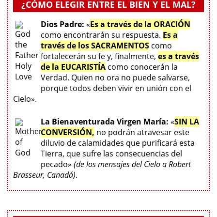
¿CÓMO ELEGIR ENTRE EL BIEN Y EL MAL?
Dios Padre:
«
Es a través de la ORACIÓN
como encontrarán su respuesta.
Es a
través de los SACRAMENTOS
como
fortalecerán su fe y, finalmente,
es a través
de la EUCARISTÍA
como conocerán la
Verdad. Quien no ora no puede salvarse,
porque todos deben vivir en unión con el
Cielo».
La Bienaventurada Virgen María:
«
SIN LA
CONVERSIÓN,
no podrán atravesar este
diluvio de calamidades que purificará esta
Tierra, que sufre las consecuencias del
pecado»
(de los mensajes del Cielo a Robert
Brasseur, Canadá)
.