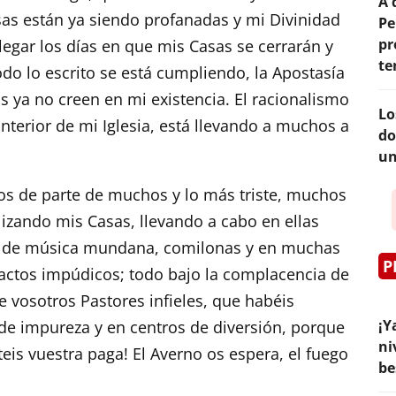
A 
s están ya siendo profanadas y mi Divinidad
Pe
pr
llegar los días en que mis Casas se cerrarán y
te
do lo escrito se está cumpliendo, la Apostasía
 ya no creen en mi existencia. El racionalismo
Lo
nterior de mi Iglesia, está llevando a muchos a
do
un
os de parte de muchos y lo más triste, muchos
lizando mis Casas, llevando a cabo en ellas
tos de música mundana, comilonas y en muchas
P
actos impúdicos; todo bajo la complacencia de
e vosotros Pastores infieles, que habéis
¡Y
de impureza y en centros de diversión, porque
ni
teis vuestra paga! El Averno os espera, el fuego
be