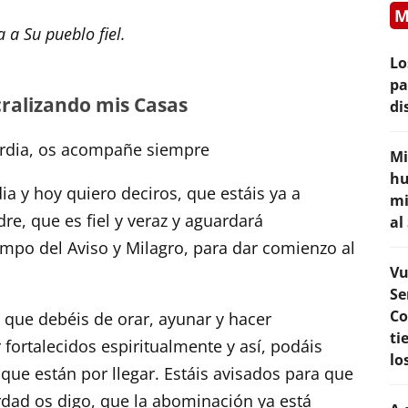
M
 a Su pueblo fiel.
Lo
pa
cralizando mis Casas
di
cordia, os acompañe siempre
Mi
hu
dia y hoy quiero deciros, que estáis ya a
mi
re, que es fiel y veraz y aguardará
al
empo del Aviso y Milagro, para dar comienzo al
Vu
Se
Co
 que debéis de orar, ayunar y hacer
ti
 fortalecidos espiritualmente y así, podáis
lo
na que están por llegar. Estáis avisados para que
rdad os digo, que la abominación ya está