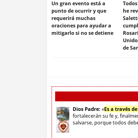
Un gran evento está a
Todos 
punto de ocurrir y que
he re
requerirá muchas
Salett
oraciones para ayudar a
cumpl
mitigarlo si no se detiene
Rosar
Unido
de Sa
Dios Padre:
«
Es a través d
fortalecerán su fe y, finalm
salvarse, porque todos deben