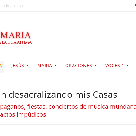
 todos los dias!
A
JESÚS
MARIA
ORACIONES
VOCES 1
án desacralizando mis Casas
os paganos, fiestas, conciertos de música munda
 actos impúdicos