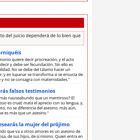
to del juicio dependerá de lo bien que
orniquéis
monio quiere decir procreación, y el acto
decir y debe ser fecundación. Sin ello es
lidad. No se debe del tálamo hacer un
; y en lupanar se transforma si se ensucia de
ne y no se consagra con maternidades."
rás falsos testimonios
más nauseabundo que un mentiroso? El
so es cruel; mata el aprecio con su lengua, y,
to, no se diferencia del asesino; más aún,
ue es más que un asesino."
searás la mujer del prójimo
rido que va a otros amores es un asesino de
sa, de sus hijos, de sí mismo. Quien entra en