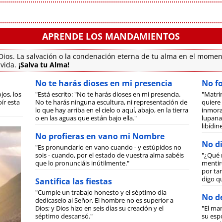
APRENDE LOS MANDAMIENTOS
ios. La salvación o la condenación eterna de tu alma en el momen
 vida.
¡Salva tu Alma!
No te harás dioses en mi presencia
No f
jos, los
"Está escrito: "No te harás dioses en mi presencia.
"Matri
ír esta
No te harás ninguna escultura, ni representación de
quiere 
lo que hay arriba en el cielo o aquí, abajo, en la tierra
inmora
o en las aguas que están bajo ella."
lupanar
libídi
No profieras en vano mi Nombre
No di
"Es pronunciarlo en vano cuando - y estúpidos no
sois - cuando, por el estado de vuestra alma sabéis
"¿Qué 
que lo pronunciáis inútilmente."
mentiro
por tan
digo q
Santifica las fiestas
"Cumple un trabajo honesto y el séptimo día
No de
dedícaselo al Señor. El hombre no es superior a
Dios; y Dios hizo en seis días su creación y el
"El ma
séptimo descansó."
su espo