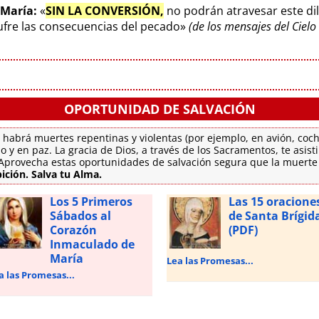
 María:
«
SIN LA CONVERSIÓN,
no podrán atravesar este di
sufre las consecuencias del pecado»
(de los mensajes del Ciel
OPORTUNIDAD DE SALVACIÓN
 habrá muertes repentinas y violentas (por ejemplo, en avión, coch
o y en paz. La gracia de Dios, a través de los Sacramentos, te asis
. Aprovecha estas oportunidades de salvación segura que la muert
ición. Salva tu Alma.
Los 5 Primeros
Las 15 oracione
Sábados al
de Santa Brígid
Corazón
(PDF)
Inmaculado de
María
Lea las Promesas...
a las Promesas...