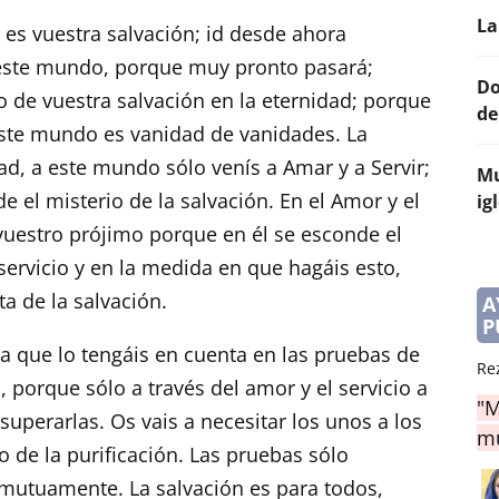
La
 es vuestra salvación; id desde ahora
este mundo, porque muy pronto pasará;
Do
o de vuestra salvación en la eternidad; porque
de
este mundo es vanidad de vanidades. La
ad, a este mundo sólo venís a Amar y a Servir;
Mu
e el misterio de la salvación. En el Amor y el
ig
 vuestro prójimo porque en él se esconde el
 servicio y en la medida en que hagáis esto,
ta de la salvación.
A
P
ra que lo tengáis en cuenta en las pruebas de
Re
 porque sólo a través del amor y el servicio a
"M
uperarlas. Os vais a necesitar los unos a los
mu
o de la purificación. Las pruebas sólo
 mutuamente. La salvación es para todos,