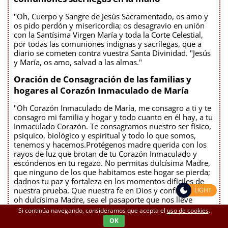
"Oh, Cuerpo y Sangre de Jesús Sacramentado, os amo y
os pido perdón y misericordia; os desagravio en unión
con la Santísima Virgen María y toda la Corte Celestial,
por todas las comuniones indignas y sacrílegas, que a
diario se cometen contra vuestra Santa Divinidad. "Jesús
y María, os amo, salvad a las almas."
Oración de Consagración de las familias y
hogares al Corazón Inmaculado de María
"Oh Corazón Inmaculado de María, me consagro a ti y te
consagro mi familia y hogar y todo cuanto en él hay, a tu
Inmaculado Corazón. Te consagramos nuestro ser físico,
psíquico, biológico y espiritual y todo lo que somos,
tenemos y hacemos.Protégenos madre querida con los
rayos de luz que brotan de tu Corazón Inmaculado y
escóndenos en tu regazo. No permitas dulcísima Madre,
que ninguno de los que habitamos este hogar se pierda;
dadnos tu paz y fortaleza en los momentos difíciles de
nuestra prueba. Que nuestra fe en Dios y confianza en ti,
LIGHT
oh dulcísima Madre, sea el pasaporte que nos lleve
seguros a las puertas de la nueva Creación. Amén. Ave
Si continúa navegando, consideramos que acepta el
uso de cookies
.
María Purísima, sin pecado concebida María Santísima (3
OK
veces)"