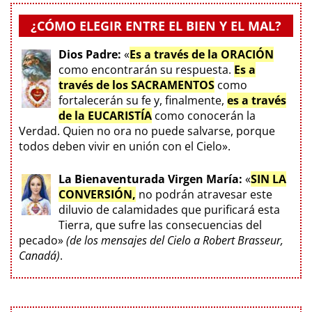
¿CÓMO ELEGIR ENTRE EL BIEN Y EL MAL?
Dios Padre:
«
Es a través de la ORACIÓN
como encontrarán su respuesta.
Es a
través de los SACRAMENTOS
como
fortalecerán su fe y, finalmente,
es a través
de la EUCARISTÍA
como conocerán la
Verdad. Quien no ora no puede salvarse, porque
todos deben vivir en unión con el Cielo».
La Bienaventurada Virgen María:
«
SIN LA
CONVERSIÓN,
no podrán atravesar este
diluvio de calamidades que purificará esta
Tierra, que sufre las consecuencias del
pecado»
(de los mensajes del Cielo a Robert Brasseur,
Canadá)
.