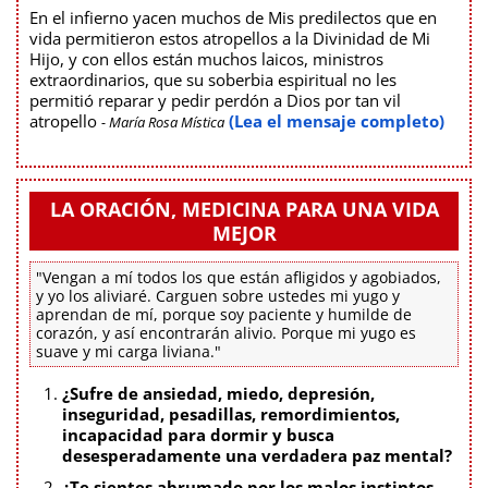
En el infierno yacen muchos de Mis predilectos que en
vida permitieron estos atropellos a la Divinidad de Mi
Hijo, y con ellos están muchos laicos, ministros
extraordinarios, que su soberbia espiritual no les
permitió reparar y pedir perdón a Dios por tan vil
atropello
(Lea el mensaje completo)
- María Rosa Mística
LA ORACIÓN, MEDICINA PARA UNA VIDA
MEJOR
"Vengan a mí todos los que están afligidos y agobiados,
y yo los aliviaré. Carguen sobre ustedes mi yugo y
aprendan de mí, porque soy paciente y humilde de
corazón, y así encontrarán alivio. Porque mi yugo es
suave y mi carga liviana."
¿Sufre de ansiedad, miedo, depresión,
inseguridad, pesadillas, remordimientos,
incapacidad para dormir y busca
desesperadamente una verdadera paz mental?
¿Te sientes abrumado por los malos instintos,