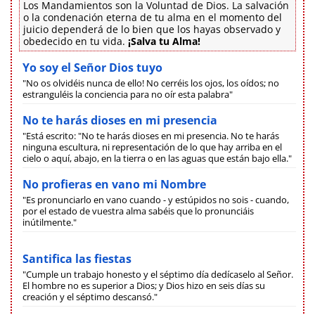
Los Mandamientos son la Voluntad de Dios. La salvación
o la condenación eterna de tu alma en el momento del
juicio dependerá de lo bien que los hayas observado y
obedecido en tu vida.
¡Salva tu Alma!
Yo soy el Señor Dios tuyo
"No os olvidéis nunca de ello! No cerréis los ojos, los oídos; no
estranguléis la conciencia para no oír esta palabra"
No te harás dioses en mi presencia
"Está escrito: "No te harás dioses en mi presencia. No te harás
ninguna escultura, ni representación de lo que hay arriba en el
cielo o aquí, abajo, en la tierra o en las aguas que están bajo ella."
No profieras en vano mi Nombre
"Es pronunciarlo en vano cuando - y estúpidos no sois - cuando,
por el estado de vuestra alma sabéis que lo pronunciáis
inútilmente."
Santifica las fiestas
"Cumple un trabajo honesto y el séptimo día dedícaselo al Señor.
El hombre no es superior a Dios; y Dios hizo en seis días su
creación y el séptimo descansó."