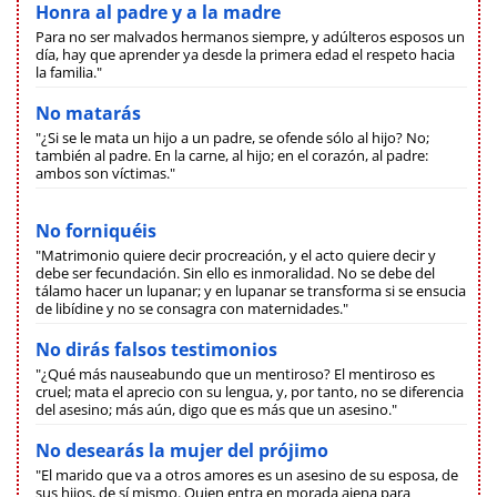
Honra al padre y a la madre
Para no ser malvados hermanos siempre, y adúlteros esposos un
día, hay que aprender ya desde la primera edad el respeto hacia
la familia."
No matarás
"¿Si se le mata un hijo a un padre, se ofende sólo al hijo? No;
también al padre. En la carne, al hijo; en el corazón, al padre:
ambos son víctimas."
No forniquéis
"Matrimonio quiere decir procreación, y el acto quiere decir y
debe ser fecundación. Sin ello es inmoralidad. No se debe del
tálamo hacer un lupanar; y en lupanar se transforma si se ensucia
de libídine y no se consagra con maternidades."
No dirás falsos testimonios
"¿Qué más nauseabundo que un mentiroso? El mentiroso es
cruel; mata el aprecio con su lengua, y, por tanto, no se diferencia
del asesino; más aún, digo que es más que un asesino."
No desearás la mujer del prójimo
"El marido que va a otros amores es un asesino de su esposa, de
sus hijos, de sí mismo. Quien entra en morada ajena para