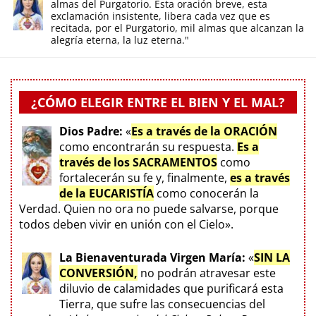
almas del Purgatorio. Esta oración breve, esta
exclamación insistente, libera cada vez que es
recitada, por el Purgatorio, mil almas que alcanzan la
alegría eterna, la luz eterna."
¿CÓMO ELEGIR ENTRE EL BIEN Y EL MAL?
Dios Padre:
«
Es a través de la ORACIÓN
como encontrarán su respuesta.
Es a
través de los SACRAMENTOS
como
fortalecerán su fe y, finalmente,
es a través
de la EUCARISTÍA
como conocerán la
Verdad. Quien no ora no puede salvarse, porque
todos deben vivir en unión con el Cielo».
La Bienaventurada Virgen María:
«
SIN LA
CONVERSIÓN,
no podrán atravesar este
diluvio de calamidades que purificará esta
Tierra, que sufre las consecuencias del