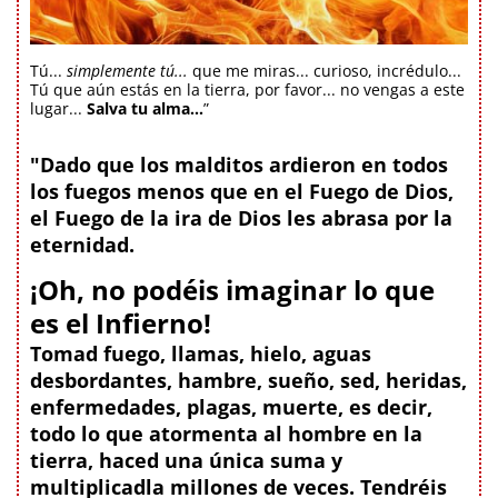
Tú...
simplemente tú...
que me miras... curioso, incrédulo...
Tú que aún estás en la tierra, por favor... no vengas a este
lugar...
Salva tu alma...
”
"Dado que los malditos ardieron en todos
los fuegos menos que en el Fuego de Dios,
el Fuego de la ira de Dios les abrasa por la
eternidad.
¡Oh, no podéis imaginar lo que
es el Infierno!
Tomad fuego, llamas, hielo, aguas
desbordantes, hambre, sueño, sed, heridas,
enfermedades, plagas, muerte, es decir,
todo lo que atormenta al hombre en la
tierra, haced una única suma y
multiplicadla millones de veces. Tendréis