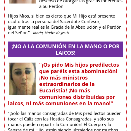
deseoso de otorgar las gracias inherentes
a Su Perdón.
Hijos Míos, si bien es cierto que Mi Hijo está presente
oculto tras la persona del Sacerdote-Confesor,
igualmente real es la Gracia de la Absolución y el Perdón
del Señor."
- María, Madre de Jesús
¡NO A LA COMUNIÓN EN LA MANO O POR
LAICOS!
"¡Os pido Mis hijos predilectos
que paréis esta abominación!
¡No más ministros
extraordinarios de la
Eucaristía! ¡No más
comuniones distribuidas por
laicos, ni más comuniones en la mano!"
"¡Sólo las manos consagradas de Mis predilectos pueden
tocar el Cáliz con las Hostias Consagradas, y sólo sus
manos pueden repartir la Comunión! El Cuerpo y la
Sangre de mi Hijo, están siendo ultrajados por muchos