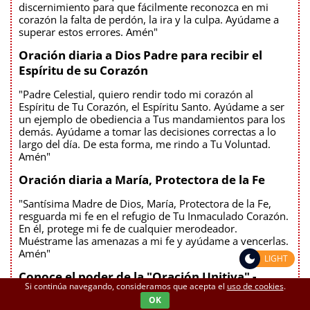
discernimiento para que fácilmente reconozca en mi
corazón la falta de perdón, la ira y la culpa. Ayúdame a
superar estos errores. Amén"
Oración diaria a Dios Padre para recibir el
Espíritu de su Corazón
"Padre Celestial, quiero rendir todo mi corazón al
Espíritu de Tu Corazón, el Espíritu Santo. Ayúdame a ser
un ejemplo de obediencia a Tus mandamientos para los
demás. Ayúdame a tomar las decisiones correctas a lo
largo del día. De esta forma, me rindo a Tu Voluntad.
Amén"
Oración diaria a María, Protectora de la Fe
"Santísima Madre de Dios, María, Protectora de la Fe,
resguarda mi fe en el refugio de Tu Inmaculado Corazón.
En él, protege mi fe de cualquier merodeador.
Muéstrame las amenazas a mi fe y ayúdame a vencerlas.
Amén"
LIGHT
Conoce el poder de la "Oración Unitiva" -
Si continúa navegando, consideramos que acepta el
uso de cookies
.
Cuando comience a orar, diga:
OK