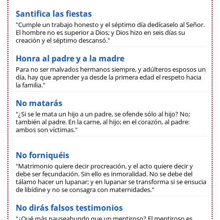
Santifica las fiestas
"Cumple un trabajo honesto y el séptimo día dedícaselo al Señor.
El hombre no es superior a Dios; y Dios hizo en seis días su
creación y el séptimo descansó."
Honra al padre y a la madre
Para no ser malvados hermanos siempre, y adúlteros esposos un
día, hay que aprender ya desde la primera edad el respeto hacia
la familia."
No matarás
"¿Si se le mata un hijo a un padre, se ofende sólo al hijo? No;
también al padre. En la carne, al hijo; en el corazón, al padre:
ambos son víctimas."
No forniquéis
"Matrimonio quiere decir procreación, y el acto quiere decir y
debe ser fecundación. Sin ello es inmoralidad. No se debe del
tálamo hacer un lupanar; y en lupanar se transforma si se ensucia
de libídine y no se consagra con maternidades."
No dirás falsos testimonios
"¿Qué más nauseabundo que un mentiroso? El mentiroso es