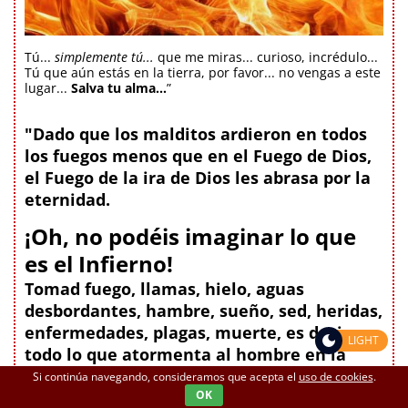
Tú...
simplemente tú...
que me miras... curioso, incrédulo...
Tú que aún estás en la tierra, por favor... no vengas a este
lugar...
Salva tu alma...
”
"Dado que los malditos ardieron en todos
los fuegos menos que en el Fuego de Dios,
el Fuego de la ira de Dios les abrasa por la
eternidad.
¡Oh, no podéis imaginar lo que
es el Infierno!
Tomad fuego, llamas, hielo, aguas
desbordantes, hambre, sueño, sed, heridas,
enfermedades, plagas, muerte, es decir,
LIGHT
todo lo que atormenta al hombre en la
tierra, haced una única suma y
Si continúa navegando, consideramos que acepta el
uso de cookies
.
multiplicadla millones de veces. Tendréis
OK