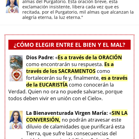
almas del Purgatorio. Esta oración breve, esta
exclamación insistente, libera cada vez que es
recitada, por el Purgatorio, mil almas que alcanzan la
alegría eterna, la luz eterna."
¿CÓMO ELEGIR ENTRE EL BIEN Y EL MAL?
Dios Padre:
«
Es a través de la ORACIÓN
como encontrarán su respuesta.
Es a
través de los SACRAMENTOS
como
fortalecerán su fe y, finalmente,
es a través
de la EUCARISTÍA
como conocerán la
Verdad. Quien no ora no puede salvarse, porque
todos deben vivir en unión con el Cielo».
La Bienaventurada Virgen María:
«
SIN LA
CONVERSIÓN,
no podrán atravesar este
diluvio de calamidades que purificará esta
Tierra, que sufre las consecuencias del