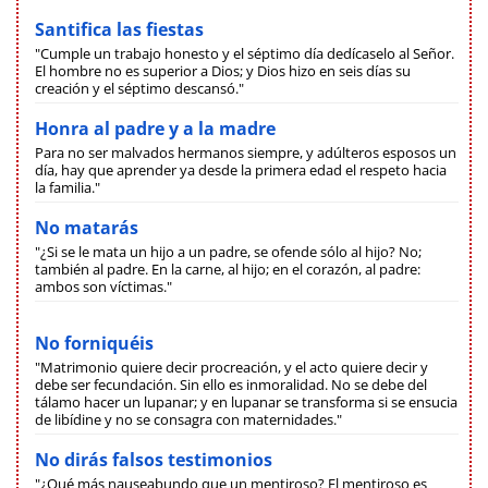
Santifica las fiestas
"Cumple un trabajo honesto y el séptimo día dedícaselo al Señor.
El hombre no es superior a Dios; y Dios hizo en seis días su
creación y el séptimo descansó."
Honra al padre y a la madre
Para no ser malvados hermanos siempre, y adúlteros esposos un
día, hay que aprender ya desde la primera edad el respeto hacia
la familia."
No matarás
"¿Si se le mata un hijo a un padre, se ofende sólo al hijo? No;
también al padre. En la carne, al hijo; en el corazón, al padre:
ambos son víctimas."
No forniquéis
"Matrimonio quiere decir procreación, y el acto quiere decir y
debe ser fecundación. Sin ello es inmoralidad. No se debe del
tálamo hacer un lupanar; y en lupanar se transforma si se ensucia
de libídine y no se consagra con maternidades."
No dirás falsos testimonios
"¿Qué más nauseabundo que un mentiroso? El mentiroso es