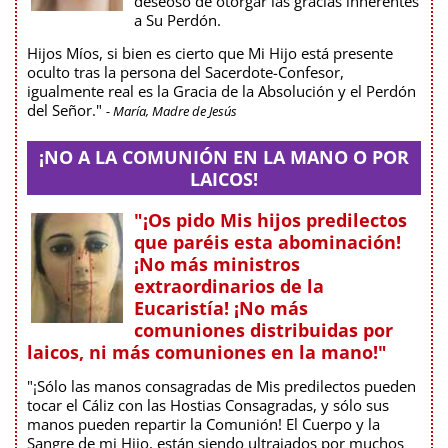
deseoso de otorgar las gracias inherentes
a Su Perdón.
Hijos Míos, si bien es cierto que Mi Hijo está presente
oculto tras la persona del Sacerdote-Confesor,
igualmente real es la Gracia de la Absolución y el Perdón
del Señor."
- María, Madre de Jesús
¡NO A LA COMUNIÓN EN LA MANO O POR
LAICOS!
"¡Os pido Mis hijos predilectos
que paréis esta abominación!
¡No más ministros
extraordinarios de la
Eucaristía! ¡No más
comuniones distribuidas por
laicos, ni más comuniones en la mano!"
"¡Sólo las manos consagradas de Mis predilectos pueden
tocar el Cáliz con las Hostias Consagradas, y sólo sus
manos pueden repartir la Comunión! El Cuerpo y la
Sangre de mi Hijo, están siendo ultrajados por muchos