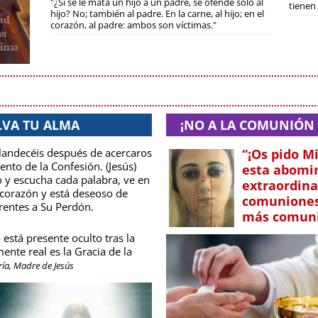
"¿Si se le mata un hijo a un padre, se ofende sólo al
tienen 
hijo? No; también al padre. En la carne, al hijo; en el
corazón, al padre: ambos son víctimas."
LVA TU ALMA
¡NO A LA COMUNIÓN 
plandecéis después de acercaros
“¡Os pido Mi
nto de la Confesión. (Jesús)
esta abomin
o y escucha cada palabra, ve en
extraordina
 corazón y está deseoso de
comuniones 
erentes a Su Perdón.
más comuni
 está presente oculto tras la
nte real es la Gracia de la
ía, Madre de Jesús