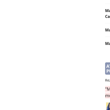
Ma
Ca
Ma
Ma
A
P
Re
"M
mu