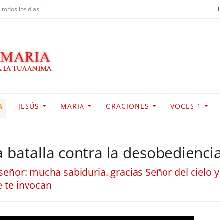
 todos los dias!
A
JESÚS
MARIA
ORACIONES
VOCES 1
 batalla contra la desobedienci
señor: mucha sabiduria. gracias Señor del cielo y
e te invocan