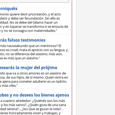
orniquéis
monio quiere decir procreación, y el acto
decir y debe ser fecundación. Sin ello es
lidad. No se debe del tálamo hacer un
; y en lupanar se transforma si se ensucia de
ne y no se consagra con maternidades."
rás falsos testimonios
más nauseabundo que un mentiroso? El
so es cruel; mata el aprecio con su lengua, y,
to, no se diferencia del asesino; más aún,
ue es más que un asesino."
searás la mujer del prójimo
rido que va a otros amores es un asesino de
sa, de sus hijos, de sí mismo. Quien entra en
 ajena para cometer adulterio es un ladrón,
s más viles."
bes y no desees los bienes ajenos
 a vuestro alrededor: ¿Quiénés son los más
s y los más sanos?, ¿Quién goza de una sana
dad serena?... ¿los Que se gozan la vida?...
ienes honradamente viven y trabajan, y