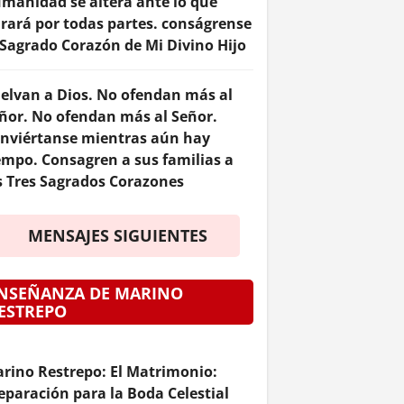
manidad se altera ante lo que
rará por todas partes. conságrense
 Sagrado Corazón de Mi Divino Hijo
elvan a Dios. No ofendan más al
ñor. No ofendan más al Señor.
nviértanse mientras aún hay
empo. Consagren a sus familias a
s Tres Sagrados Corazones
MENSAJES SIGUIENTES
NSEÑANZA DE MARINO
ESTREPO
rino Restrepo: El Matrimonio:
eparación para la Boda Celestial