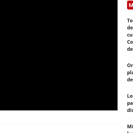
M
To
de
cu
Co
de
Or
pl
de
Lo
pa
di
Mi