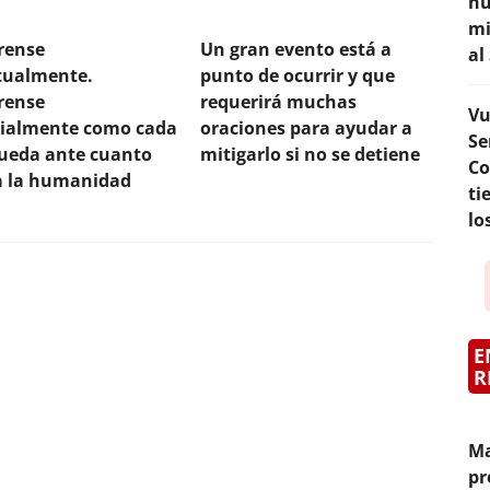
hu
mi
rense
Un gran evento está a
al
itualmente.
punto de ocurrir y que
rense
requerirá muchas
Vu
ialmente como cada
oraciones para ayudar a
Se
ueda ante cuanto
mitigarlo si no se detiene
Co
 a la humanidad
ti
lo
E
R
Ma
pr