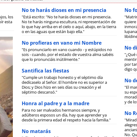
No te harás dioses en mi presencia
No f
jos, los
"Está escrito: "No te harás dioses en mi presencia.
"Matri
ír esta
No te harás ninguna escultura, ni representación de
quiere 
lo que hay arriba en el cielo o aquí, abajo, en la tierra
inmora
o en las aguas que están bajo ella."
lupanar
libídi
No profieras en vano mi Nombre
No di
"Es pronunciarlo en vano cuando - y estúpidos no
sois - cuando, por el estado de vuestra alma sabéis
"¿Qué 
que lo pronunciáis inútilmente."
mentiro
por tan
digo q
Santifica las fiestas
"Cumple un trabajo honesto y el séptimo día
No de
dedícaselo al Señor. El hombre no es superior a
Dios; y Dios hizo en seis días su creación y el
"El ma
séptimo descansó."
su espo
morada
y de lo
Honra al padre y a la madre
Para no ser malvados hermanos siempre, y
No Ro
adúlteros esposos un día, hay que aprender ya
desde la primera edad el respeto hacia la familia."
"Mirad
alegre
anciani
No matarás
No. Qu