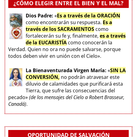
¿CÓMO ELEGIR ENTRE EL BIEN Y EL MAL?
Dios Padre:
«
Es a través de la ORACIÓN
como encontrarán su respuesta.
Es a
través de los SACRAMENTOS
como
fortalecerán su fe y, finalmente,
es a través
de la EUCARISTÍA
como conocerán la
Verdad. Quien no ora no puede salvarse, porque
todos deben vivir en unión con el Cielo».
La Bienaventurada Virgen María:
«
SIN LA
CONVERSIÓN,
no podrán atravesar este
diluvio de calamidades que purificará esta
Tierra, que sufre las consecuencias del
pecado»
(de los mensajes del Cielo a Robert Brasseur,
Canadá)
.
OPORTUNIDAD DE SALVACIÓN