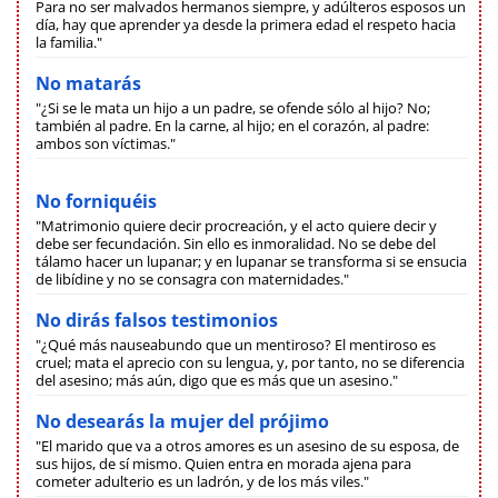
Para no ser malvados hermanos siempre, y adúlteros esposos un
día, hay que aprender ya desde la primera edad el respeto hacia
la familia."
No matarás
"¿Si se le mata un hijo a un padre, se ofende sólo al hijo? No;
también al padre. En la carne, al hijo; en el corazón, al padre:
ambos son víctimas."
No forniquéis
"Matrimonio quiere decir procreación, y el acto quiere decir y
debe ser fecundación. Sin ello es inmoralidad. No se debe del
tálamo hacer un lupanar; y en lupanar se transforma si se ensucia
de libídine y no se consagra con maternidades."
No dirás falsos testimonios
"¿Qué más nauseabundo que un mentiroso? El mentiroso es
cruel; mata el aprecio con su lengua, y, por tanto, no se diferencia
del asesino; más aún, digo que es más que un asesino."
No desearás la mujer del prójimo
"El marido que va a otros amores es un asesino de su esposa, de
sus hijos, de sí mismo. Quien entra en morada ajena para
cometer adulterio es un ladrón, y de los más viles."