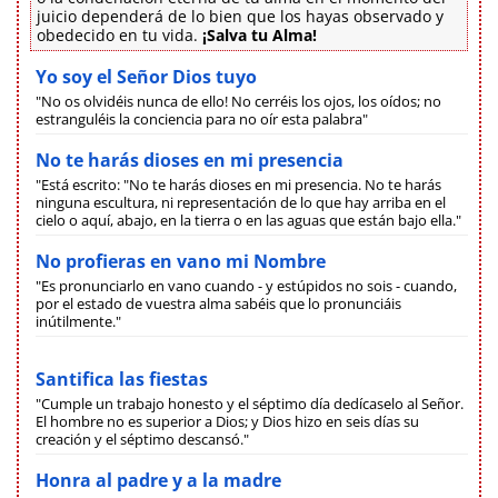
juicio dependerá de lo bien que los hayas observado y
obedecido en tu vida.
¡Salva tu Alma!
Yo soy el Señor Dios tuyo
"No os olvidéis nunca de ello! No cerréis los ojos, los oídos; no
estranguléis la conciencia para no oír esta palabra"
No te harás dioses en mi presencia
"Está escrito: "No te harás dioses en mi presencia. No te harás
ninguna escultura, ni representación de lo que hay arriba en el
cielo o aquí, abajo, en la tierra o en las aguas que están bajo ella."
No profieras en vano mi Nombre
"Es pronunciarlo en vano cuando - y estúpidos no sois - cuando,
por el estado de vuestra alma sabéis que lo pronunciáis
inútilmente."
Santifica las fiestas
"Cumple un trabajo honesto y el séptimo día dedícaselo al Señor.
El hombre no es superior a Dios; y Dios hizo en seis días su
creación y el séptimo descansó."
Honra al padre y a la madre