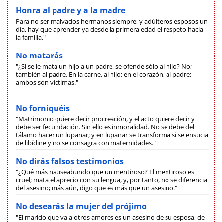
Honra al padre y a la madre
Para no ser malvados hermanos siempre, y adúlteros esposos un
día, hay que aprender ya desde la primera edad el respeto hacia
la familia."
No matarás
"¿Si se le mata un hijo a un padre, se ofende sólo al hijo? No;
también al padre. En la carne, al hijo; en el corazón, al padre:
ambos son víctimas."
No forniquéis
"Matrimonio quiere decir procreación, y el acto quiere decir y
debe ser fecundación. Sin ello es inmoralidad. No se debe del
tálamo hacer un lupanar; y en lupanar se transforma si se ensucia
de libídine y no se consagra con maternidades."
No dirás falsos testimonios
"¿Qué más nauseabundo que un mentiroso? El mentiroso es
cruel; mata el aprecio con su lengua, y, por tanto, no se diferencia
del asesino; más aún, digo que es más que un asesino."
No desearás la mujer del prójimo
"El marido que va a otros amores es un asesino de su esposa, de