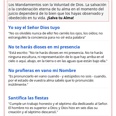
Los Mandamientos son la Voluntad de Dios. La salvación
o la condenación eterna de tu alma en el momento del
juicio dependerá de lo bien que los hayas observado y
obedecido en tu vida.
¡Salva tu Alma!
Yo soy el Señor Dios tuyo
"No os olvidéis nunca de ello! No cerréis los ojos, los oídos; no
estranguléis la conciencia para no oír esta palabra"
No te harás dioses en mi presencia
"Está escrito: "No te harás dioses en mi presencia. No te harás
ninguna escultura, ni representación de lo que hay arriba en el
cielo o aquí, abajo, en la tierra o en las aguas que están bajo ella."
No profieras en vano mi Nombre
"Es pronunciarlo en vano cuando - y estúpidos no sois - cuando,
por el estado de vuestra alma sabéis que lo pronunciáis
inútilmente."
Santifica las fiestas
"Cumple un trabajo honesto y el séptimo día dedícaselo al Señor.
El hombre no es superior a Dios; y Dios hizo en seis días su
creación y el séptimo descansó."