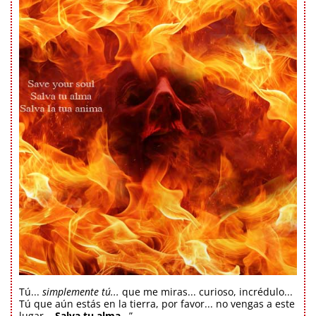
Tú...
simplemente tú...
que me miras... curioso, incrédulo...
Tú que aún estás en la tierra, por favor... no vengas a este
lugar...
Salva tu alma...
”