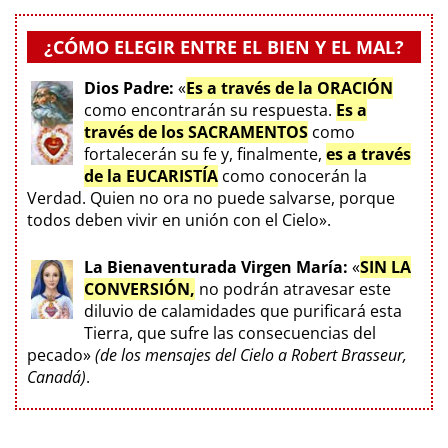
¿CÓMO ELEGIR ENTRE EL BIEN Y EL MAL?
Dios Padre:
«
Es a través de la ORACIÓN
como encontrarán su respuesta.
Es a
través de los SACRAMENTOS
como
fortalecerán su fe y, finalmente,
es a través
de la EUCARISTÍA
como conocerán la
Verdad. Quien no ora no puede salvarse, porque
todos deben vivir en unión con el Cielo».
La Bienaventurada Virgen María:
«
SIN LA
CONVERSIÓN,
no podrán atravesar este
diluvio de calamidades que purificará esta
Tierra, que sufre las consecuencias del
pecado»
(de los mensajes del Cielo a Robert Brasseur,
Canadá)
.