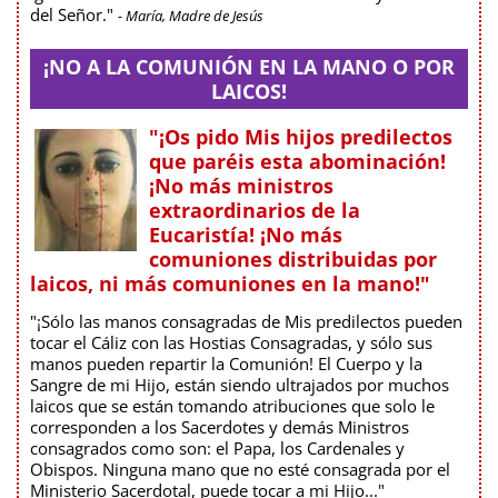
del Señor."
- María, Madre de Jesús
¡NO A LA COMUNIÓN EN LA MANO O POR
LAICOS!
"¡Os pido Mis hijos predilectos
que paréis esta abominación!
¡No más ministros
extraordinarios de la
Eucaristía! ¡No más
comuniones distribuidas por
laicos, ni más comuniones en la mano!"
"¡Sólo las manos consagradas de Mis predilectos pueden
tocar el Cáliz con las Hostias Consagradas, y sólo sus
manos pueden repartir la Comunión! El Cuerpo y la
Sangre de mi Hijo, están siendo ultrajados por muchos
laicos que se están tomando atribuciones que solo le
corresponden a los Sacerdotes y demás Ministros
consagrados como son: el Papa, los Cardenales y
Obispos. Ninguna mano que no esté consagrada por el
Ministerio Sacerdotal, puede tocar a mi Hijo..."