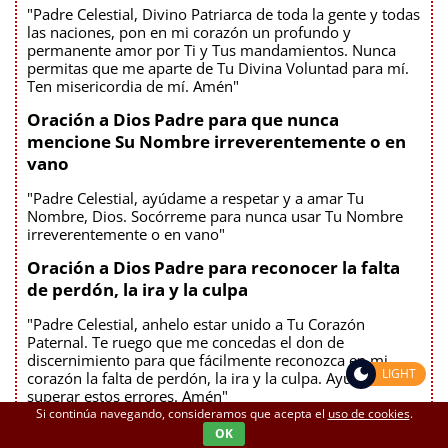
"Padre Celestial, Divino Patriarca de toda la gente y todas
las naciones, pon en mi corazón un profundo y
permanente amor por Ti y Tus mandamientos. Nunca
permitas que me aparte de Tu Divina Voluntad para mí.
Ten misericordia de mí. Amén"
Oración a Dios Padre para que nunca
mencione Su Nombre irreverentemente o en
vano
"Padre Celestial, ayúdame a respetar y a amar Tu
Nombre, Dios. Socórreme para nunca usar Tu Nombre
irreverentemente o en vano"
Oración a Dios Padre para reconocer la falta
de perdón, la ira y la culpa
"Padre Celestial, anhelo estar unido a Tu Corazón
Paternal. Te ruego que me concedas el don de
discernimiento para que fácilmente reconozca en mi
LIGHT
corazón la falta de perdón, la ira y la culpa. Ayúdame a
superar estos errores. Amén"
Si continúa navegando, consideramos que acepta el
uso de cookies
.
Oración diaria a Dios Padre para recibir el
OK