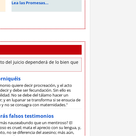
Lea las Promesas...
to del juicio dependerá de lo bien que
orniquéis
monio quiere decir procreación, y el acto
decir y debe ser fecundación. Sin ello es
lidad. No se debe del tálamo hacer un
; y en lupanar se transforma si se ensucia de
ne y no se consagra con maternidades."
rás falsos testimonios
más nauseabundo que un mentiroso? El
so es cruel; mata el aprecio con su lengua, y,
to, no se diferencia del asesino; más aún,