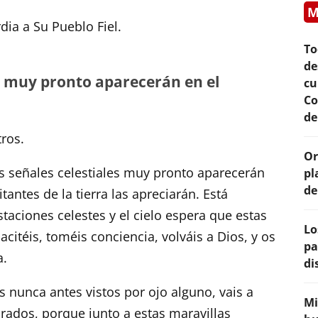
M
dia a Su Pueblo Fiel.
To
de
s muy pronto aparecerán en el
cu
Co
de
ros.
Or
 señales celestiales muy pronto aparecerán
pl
de
antes de la tierra las apreciarán. Está
taciones celestes y el cielo espera que estas
Lo
citéis, toméis conciencia, volváis a Dios, y os
pa
a.
di
 nunca antes vistos por ojo alguno, vais a
Mi
arados, porque junto a estas maravillas