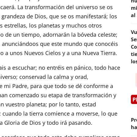
hu
 caerá. La transformación del universo se os
mi
al
 grandeza de Dios, que se os manifestará; los
as estrellas, los planetas y muchos otros
Vu
o de un tiempo, adornarán la bóveda celeste;
Se
lo, anunciándoos que este mundo que conocéis
Co
io a unos Nuevos Cielos y a una Nueva Tierra.
ti
lo
ais a escuchar; no entréis en pánico, todo hace
iverso; conservad la calma y orad,
 mi Padre, para que todo se dé conforme a
ra han comenzado su etapa de transformación y
P
 vuestro planeta; por lo tanto, estad
 cuando la tierra comience a moverse, lo que
Pr
la Gloria de Dios y todo irá pasando.
ha