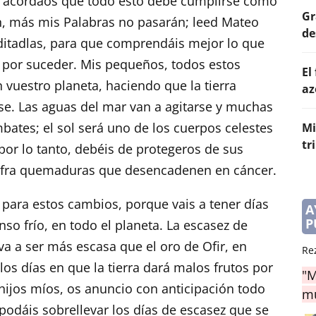
 acordaos que todo esto debe cumplirse como
Gr
rán, más mis Palabras no pasarán; leed Mateo
de
ditadlas, para que comprendáis mejor lo que
á por suceder. Mis pequeños, todos estos
El
 vuestro planeta, haciendo que la tierra
az
e. Las aguas del mar van a agitarse y muchas
bates; el sol será uno de los cuerpos celestes
Mi
tr
por lo tanto, debéis de protegeros de sus
sufra quemaduras que desencadenen en cáncer.
para estos cambios, porque vais a tener días
A
P
nso frío, en todo el planeta. La escasez de
va a ser más escasa que el oro de Ofir, en
Re
os días en que la tierra dará malos frutos por
"M
 hijos míos, os anuncio con anticipación todo
mu
 podáis sobrellevar los días de escasez que se