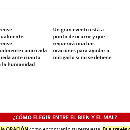
rense
Un gran evento está a
itualmente.
punto de ocurrir y que
rense
requerirá muchas
ialmente como cada
oraciones para ayudar a
ueda ante cuanto
mitigarlo si no se detiene
 a la humanidad
¿CÓMO ELEGIR ENTRE EL BIEN Y EL MAL?
e la ORACIÓN
como encontrarán su respuesta.
Es a través