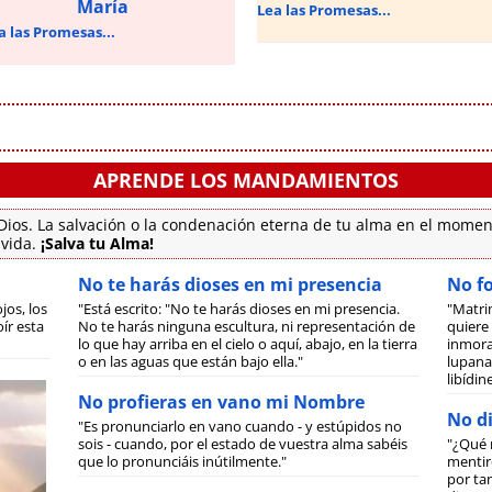
María
Lea las Promesas...
a las Promesas...
APRENDE LOS MANDAMIENTOS
ios. La salvación o la condenación eterna de tu alma en el momen
 vida.
¡Salva tu Alma!
No te harás dioses en mi presencia
No f
jos, los
"Está escrito: "No te harás dioses en mi presencia.
"Matri
ír esta
No te harás ninguna escultura, ni representación de
quiere 
lo que hay arriba en el cielo o aquí, abajo, en la tierra
inmora
o en las aguas que están bajo ella."
lupanar
libídi
No profieras en vano mi Nombre
No di
"Es pronunciarlo en vano cuando - y estúpidos no
sois - cuando, por el estado de vuestra alma sabéis
"¿Qué 
que lo pronunciáis inútilmente."
mentiro
por tan