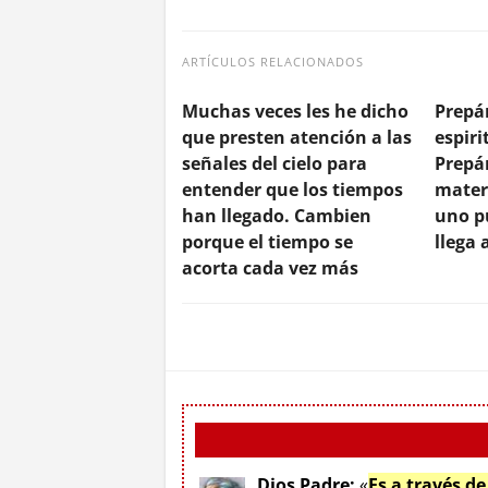
ARTÍCULOS RELACIONADOS
Muchas veces les he dicho
Prepá
que presten atención a las
espir
señales del cielo para
Prepá
entender que los tiempos
mater
han llegado. Cambien
uno p
porque el tiempo se
llega
acorta cada vez más
Dios Padre:
«
Es a través d