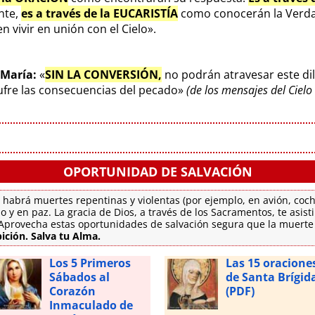
ente,
es a través de la EUCARISTÍA
como conocerán la Verda
 vivir en unión con el Cielo».
 María:
«
SIN LA CONVERSIÓN,
no podrán atravesar este di
sufre las consecuencias del pecado»
(de los mensajes del Ciel
OPORTUNIDAD DE SALVACIÓN
 habrá muertes repentinas y violentas (por ejemplo, en avión, coch
o y en paz. La gracia de Dios, a través de los Sacramentos, te asis
. Aprovecha estas oportunidades de salvación segura que la muert
ición. Salva tu Alma.
Los 5 Primeros
Las 15 oracione
Sábados al
de Santa Brígid
Corazón
(PDF)
Inmaculado de