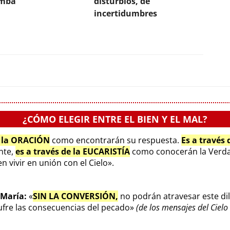
umba
disturbios, de
incertidumbres
¿CÓMO ELEGIR ENTRE EL BIEN Y EL MAL?
e la ORACIÓN
como encontrarán su respuesta.
Es a través
ente,
es a través de la EUCARISTÍA
como conocerán la Verda
 vivir en unión con el Cielo».
 María:
«
SIN LA CONVERSIÓN,
no podrán atravesar este di
sufre las consecuencias del pecado»
(de los mensajes del Ciel