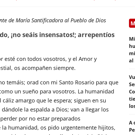
te de María Santificadora al Pueblo de Dios
M
do, ¡no seáis insensatos!; arrepentíos
Mi
hu
mi
r esté con todos vosotros, y el Amor y
al
estial, os acompañen siempre.
Vu
, no temáis; orad con mi Santo Rosario para que
Se
n como un sueño para vosotros. La humanidad
Co
ti
 cáliz amargo que le espera; siguen en su
lo
dándole la espalda a Dios; van a llegar los
a perder por no estar preparados
A 
 la humanidad, os pido urgentemente hijitos,
Pe