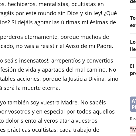
de
s, hechiceros, mentalistas, ocultistas en
gáis por este mundo sin Dios y sin ley! ¿Qué
To
ios? Si dejáis agotar las últimas milésimas de
ex
de perderos eternamente, porque muchos de
Lo
ado, no vais a resistir el Aviso de mi Padre.
ll
o seáis insensatos!; arrepentíos y convertíos
El
fesión de vida y apartaos del mal camino. No
pr
ables acciones, porque la Justicia Divina, sino
á será la muerte eterna.
A
 yo también soy vuestra Madre. No sabéis
P
or vosotros y en especial por todos aquellos
Re
o dolor siento al veros atar a vuestros
"M
s prácticas ocultistas; cada trabajo de