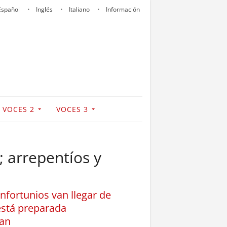
Español
Inglés
Italiano
Información
VOCES 2
VOCES 3
; arrepentíos y
infortunios van llegar de
está preparada
man