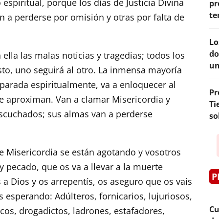
espiritual, porque los días de Justicia Divina
pr
te
 a perderse por omisión y otras por falta de
Lo
do
 ella las malas noticias y tragedias; todos los
un
sto, uno seguirá al otro. La inmensa mayoría
arada espiritualmente, va a enloquecer al
Pr
se aproximan. Van a clamar Misericordia y
Ti
escuchados; sus almas van a perderse
so
de Misericordia se están agotando y vosotros
y pecado, que os va a llevar a la muerte
P
s a Dios y os arrepentís, os aseguro que os vais
 esperando: Adúlteros, fornicarios, lujuriosos,
Cu
os, drogadictos, ladrones, estafadores,