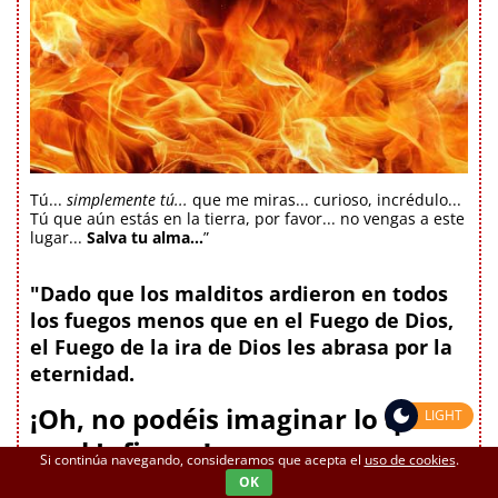
Tú...
simplemente tú...
que me miras... curioso, incrédulo...
Tú que aún estás en la tierra, por favor... no vengas a este
lugar...
Salva tu alma...
”
"Dado que los malditos ardieron en todos
los fuegos menos que en el Fuego de Dios,
el Fuego de la ira de Dios les abrasa por la
eternidad.
¡Oh, no podéis imaginar lo que
LIGHT
es el Infierno!
Si continúa navegando, consideramos que acepta el
uso de cookies
.
Tomad fuego, llamas, hielo, aguas
OK