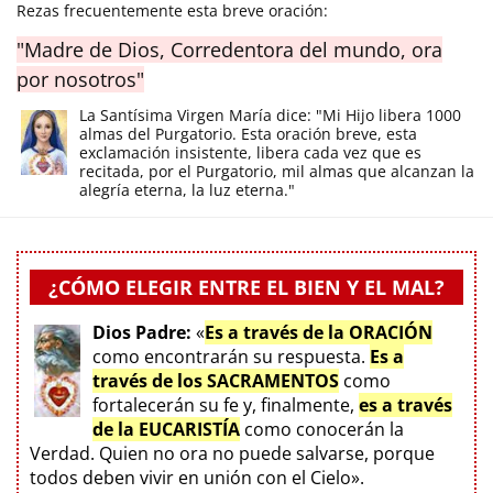
Rezas frecuentemente esta breve oración:
"Madre de Dios, Corredentora del mundo, ora
por nosotros"
La Santísima Virgen María dice: "Mi Hijo libera 1000
almas del Purgatorio. Esta oración breve, esta
exclamación insistente, libera cada vez que es
recitada, por el Purgatorio, mil almas que alcanzan la
alegría eterna, la luz eterna."
¿CÓMO ELEGIR ENTRE EL BIEN Y EL MAL?
Dios Padre:
«
Es a través de la ORACIÓN
como encontrarán su respuesta.
Es a
través de los SACRAMENTOS
como
fortalecerán su fe y, finalmente,
es a través
de la EUCARISTÍA
como conocerán la
Verdad. Quien no ora no puede salvarse, porque
todos deben vivir en unión con el Cielo».