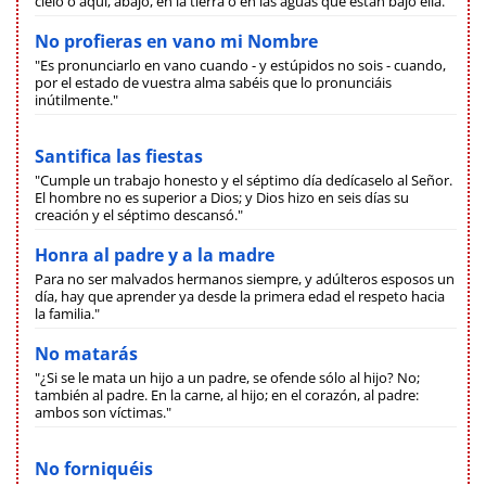
cielo o aquí, abajo, en la tierra o en las aguas que están bajo ella."
No profieras en vano mi Nombre
"Es pronunciarlo en vano cuando - y estúpidos no sois - cuando,
por el estado de vuestra alma sabéis que lo pronunciáis
inútilmente."
Santifica las fiestas
"Cumple un trabajo honesto y el séptimo día dedícaselo al Señor.
El hombre no es superior a Dios; y Dios hizo en seis días su
creación y el séptimo descansó."
Honra al padre y a la madre
Para no ser malvados hermanos siempre, y adúlteros esposos un
día, hay que aprender ya desde la primera edad el respeto hacia
la familia."
No matarás
"¿Si se le mata un hijo a un padre, se ofende sólo al hijo? No;
también al padre. En la carne, al hijo; en el corazón, al padre:
ambos son víctimas."
No forniquéis