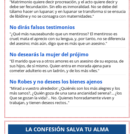
"Matrimonio quiere decir procreación, y el acto quiere decir y
debe ser fecundación. Sin ello es inmoralidad. No se debe del
tálamo hacer un lupanar; y en lupanar se transforma si se ensucia
de libídine y no se consagra con maternidades."
No dirás falsos testimonios
"¿Qué más nauseabundo que un mentiroso? El mentiroso es
cruel; mata el aprecio con su lengua, y, por tanto, no se diferencia
del asesino; más aún, digo que es más que un asesino."
No desearás la mujer del prójimo
"El marido que va a otros amores es un asesino de su esposa, de
sus hijos, de sí mismo. Quien entra en morada ajena para
cometer adulterio es un ladrón, y de los más viles."
No Robes y no desees los bienes ajenos
"Mirad a vuestro alrededor: ¿Quiénés son los más alegres y los
más sanos?, ¿Quién goza de una sana ancianidad serena?... ¿los
Que se gozan la vida?... No. Quienes honradamente viven y
trabajan, y tienen deseos rectos.."
LA CONFESIÓN SALVA TU ALMA