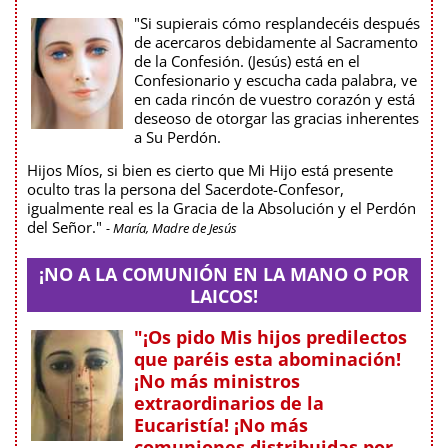
"Si supierais cómo resplandecéis después
de acercaros debidamente al Sacramento
de la Confesión. (Jesús) está en el
Confesionario y escucha cada palabra, ve
en cada rincón de vuestro corazón y está
deseoso de otorgar las gracias inherentes
a Su Perdón.
Hijos Míos, si bien es cierto que Mi Hijo está presente
oculto tras la persona del Sacerdote-Confesor,
igualmente real es la Gracia de la Absolución y el Perdón
del Señor."
- María, Madre de Jesús
¡NO A LA COMUNIÓN EN LA MANO O POR
LAICOS!
"¡Os pido Mis hijos predilectos
que paréis esta abominación!
¡No más ministros
extraordinarios de la
Eucaristía! ¡No más
comuniones distribuidas por