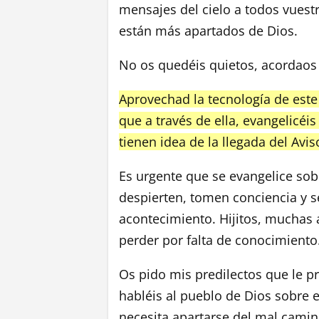
mensajes del cielo a todos vuest
están más apartados de Dios.
No os quedéis quietos, acordaos
Aprovechad la tecnología de este 
que a través de ella, evangelicéis
tienen idea de la llegada del Avis
Es urgente que se evangelice so
despierten, tomen conciencia y se
acontecimiento. Hijitos, muchas 
perder por falta de conocimiento
Os pido mis predilectos que le pr
habléis al pueblo de Dios sobre 
necesita apartarse del mal camin