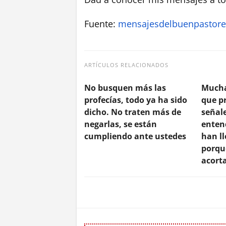
Fuente:
mensajesdelbuenpastore
ARTÍCULOS RELACIONADOS
No busquen más las
Mucha
profecías, todo ya ha sido
que pr
dicho. No traten más de
señale
negarlas, se están
enten
cumpliendo ante ustedes
han l
porqu
acort