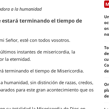
M
cadora a la humanidad
Un
se estará terminando el tiempo de
oc
or
no
 mi Señor, esté con todos vosotros.
To
últimos instantes de misericordia, la
de
r la eternidad.
cu
Co
ará terminando el tiempo de Misericordia.
de
a humanidad, sin distinción de razas, credos,
Or
eparados para este gran acontecimiento que os
pl
de
 en su totalidad la Misericordia de Dios en