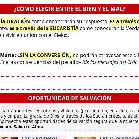
¿CÓMO ELEGIR ENTRE EL BIEN Y EL MAL?
e la ORACIÓN
como encontrarán su respuesta.
Es a través
ente,
es a través de la EUCARISTÍA
como conocerán la Verda
 vivir en unión con el Cielo».
 María:
«
SIN LA CONVERSIÓN,
no podrán atravesar este di
sufre las consecuencias del pecado»
(de los mensajes del Ciel
OPORTUNIDAD DE SALVACIÓN
 habrá muertes repentinas y violentas (por ejemplo, en avión, coch
o y en paz. La gracia de Dios, a través de los Sacramentos, te asis
. Aprovecha estas oportunidades de salvación segura que la muert
ición. Salva tu Alma.
Los 5 Primeros
Las 15 oracione