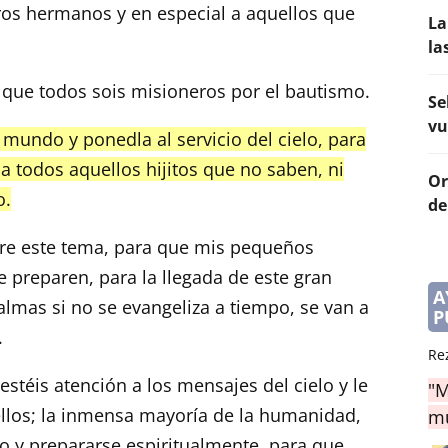
ros hermanos y en especial a aquellos que
La
la
 que todos sois misioneros por el bautismo.
Se
vu
mundo y ponedla al servicio del cielo, para
 a todos aquellos hijitos que no saben, ni
Or
o.
de
bre este tema, para que mis pequeños
 preparen, para la llegada de este gran
A
almas si no se evangeliza a tiempo, se van a
P
.
Re
estéis atención a los mensajes del cielo y le
"M
ellos; la inmensa mayoría de la humanidad,
mu
o y prepararse espiritualmente, para que