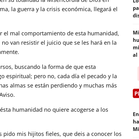
Lo
pa
, la guerra y la crisis económica, llegará el
di
Mi
e por el mal comportamiento de esta humanidad,
hu
 van resistir el juicio que se les hará en la
mi
namente.
al
rsos, buscando la forma de que esta
 espiritual; pero no, cada día el pecado y la
chas almas se están perdiendo y muchas más
P
Aviso.
e ésta humanidad no quiere acogerse a los
En
ha
Mi
ido mis hijitos fieles, que deis a conocer los