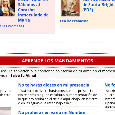
Sábados al
de Santa Brígid
Corazón
(PDF)
Inmaculado de
María
Lea las Promesas...
a las Promesas...
APRENDE LOS MANDAMIENTOS
ios. La salvación o la condenación eterna de tu alma en el momen
 vida.
¡Salva tu Alma!
No te harás dioses en mi presencia
No f
jos, los
"Está escrito: "No te harás dioses en mi presencia.
"Matri
ír esta
No te harás ninguna escultura, ni representación de
quiere 
lo que hay arriba en el cielo o aquí, abajo, en la tierra
inmora
o en las aguas que están bajo ella."
lupanar
libídi
No profieras en vano mi Nombre