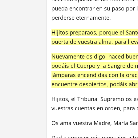
pueda encontrar en su paso por la
perderse eternamente.
Hijitos preparaos, porque el Sant
puerta de vuestra alma, para llev
Nuevamente os digo, haced buena
podáis el Cuerpo y la Sangre de mi
lámparas encendidas con la oraci
encuentre despiertos, podáis abri
Hijitos, el Tribunal Supremo os 
vuestras cuentas en orden, para c
Os ama vuestra Madre, María San
Dad a conocer mis mensajes a to