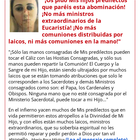
que paréis esta abominación!
¡No más ministros
extraordinarios de la
Eucaristía! ¡No más
comuniones distribuidas por
laicos, ni más comuniones en la mano!"
"¡Sólo las manos consagradas de Mis predilectos pueden
tocar el Cáliz con las Hostias Consagradas, y sólo sus
manos pueden repartir la Comunión! El Cuerpo y la
Sangre de mi Hijo, están siendo ultrajados por muchos
laicos que se están tomando atribuciones que solo le
corresponden a los Sacerdotes y demás Ministros
consagrados como son: el Papa, los Cardenales y
Obispos. Ninguna mano que no esté consagrada por el
Ministerio Sacerdotal, puede tocar a mi Hijo..."
En el infierno yacen muchos de Mis predilectos que en
vida permitieron estos atropellos a la Divinidad de Mi
Hijo, y con ellos están muchos laicos, ministros
extraordinarios, que su soberbia espiritual no les
permitió reparar y pedir perdón a Dios por tan vil
atropello
(Lea el mensaje completo)
- María Rosa Mística