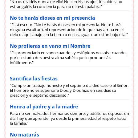
"No os olvidéis nunca de ello! No cerréis los ojos, los oídos; no
estranguléis la conciencia para no oír esta palabra"
No te harás dioses en mi presencia
"Está escrito: "No te harás dioses en mi presencia. No te harás
ninguna escultura, ni representación de lo que hay arriba en el
cielo o aquí, abajo, en la tierra o en las aguas que están bajo ella."
No profieras en vano mi Nombre
"Es pronunciarlo en vano cuando - y estúpidos no sois - cuando,
por el estado de vuestra alma sabéis que lo pronunciáis
inútilmente."
Santifica las fiestas
"Cumple un trabajo honesto y el séptimo día dedícaselo al Señor.
El hombre no es superior a Dios; y Dios hizo en seis días su
creación y el séptimo descansó."
Honra al padre y a la madre
Para no ser malvados hermanos siempre, y adúlteros esposos un
día, hay que aprender ya desde la primera edad el respeto hacia
la familia."
No matarás