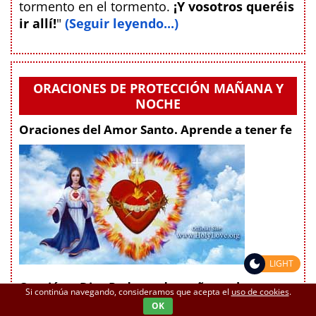
tormento en el tormento.
¡Y vosotros queréis
ir allí!
"
(Seguir leyendo...)
ORACIONES DE PROTECCIÓN MAÑANA Y
NOCHE
Oraciones del Amor Santo. Aprende a tener fe
LIGHT
Oración a Dios Padre cada mañana al
Si continúa navegando, consideramos que acepta el
uso de cookies
.
comienzo de tu día
OK