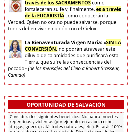
través de los SACRAMENTOS
como
fortalecerán su fe y, finalmente,
es a través
de la EUCARISTÍA
como conocerán la
Verdad. Quien no ora no puede salvarse, porque
todos deben vivir en unión con el Cielo».
La Bienaventurada Virgen María:
«
SIN LA
CONVERSIÓN,
no podrán atravesar este
diluvio de calamidades que purificará esta
Tierra, que sufre las consecuencias del
pecado»
(de los mensajes del Cielo a Robert Brasseur,
Canadá)
.
OPORTUNIDAD DE SALVACIÓN
Considera los siguientes beneficios: No habrá muertes
repentinas y violentas (por ejemplo, en avión, coche,
drogas, guerra, catástrofes naturales, etc.). Estarás 100%
preparado y en paz. La gracia de Dios, a través de los