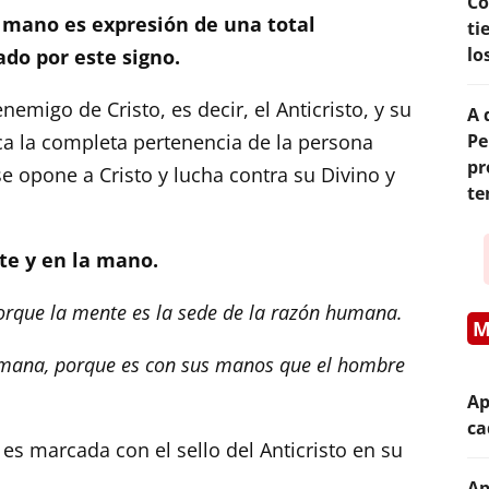
Co
 mano es expresión de una total
ti
lo
do por este signo.
nemigo de Cristo, es decir, el Anticristo, y su
A 
a la completa pertenencia de la persona
Pe
pr
se opone a Cristo y lucha contra su Divino y
te
te y en la mano.
porque la mente es la sede de la razón humana.
M
mana, porque es con sus manos que el hombre
Ap
ca
 es marcada con el sello del Anticristo en su
Ap