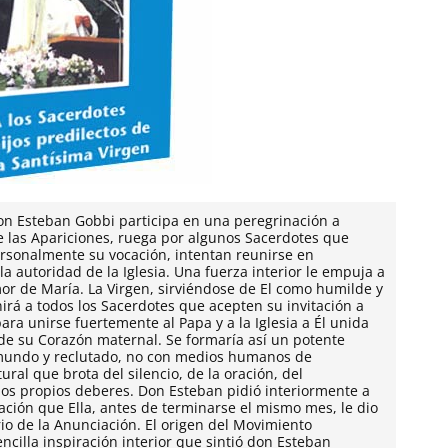
on Esteban Gobbi participa en una peregrinación a
de las Apariciones, ruega por algunos Sacerdotes que
rsonalmente su vocación, intentan reunirse en
a auto­ridad de la Iglesia. Una fuerza interior le empuja a
mor de María. La Virgen, sirviéndose de El como humilde y
irá a todos los Sacerdotes que acepten su invitación a
ra unirse fuertemente al Papa y a la Iglesia a Él unida
ro de su Corazón maternal. Se formaría así un potente
l mundo y reclutado, no con medios humanos de
ral que brota del silencio, de la oración, del
 los propios deberes. Don Esteban pidió interiormente a
ción que Ella, antes de terminarse el mismo mes, le dio
o de la Anun­ciación. El origen del Movimiento
cilla inspiración interior que sintió don Esteban