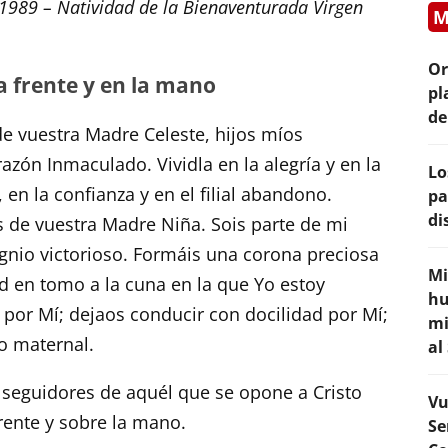
1989 – Natividad de la Bienaventurada Virgen
M
Or
a frente y en la mano
pl
de
de vuestra Madre Celeste, hijos míos
zón Inmaculado. Vividla en la alegría y en la
Lo
, en la confianza y en el filial abandono.
pa
di
 de vuestra Madre Niña. Sois parte de mi
ignio victorioso. Formáis una corona preciosa
Mi
d en tomo a la cuna en la que Yo estoy
hu
 por Mí; dejaos conducir con docilidad por Mí;
mi
o maternal.
al
 seguidores de aquél que se opone a Cristo
Vu
rente y sobre la mano.
Se