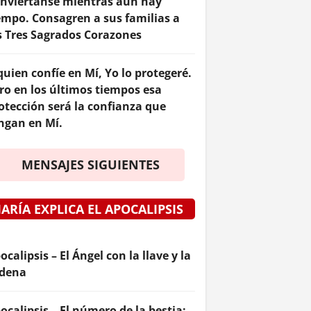
nviértanse mientras aún hay
empo. Consagren a sus familias a
s Tres Sagrados Corazones
quien confíe en Mí, Yo lo protegeré.
ro en los últimos tiempos esa
otección será la confianza que
ngan en Mí.
MENSAJES SIGUIENTES
ARÍA EXPLICA EL APOCALIPSIS
ocalipsis – El Ángel con la llave y la
dena
ocalipsis – El número de la bestia: