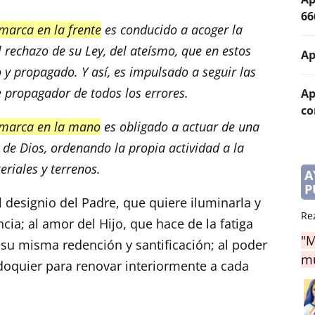
66
marca en la frente
es conducido a acoger la
l rechazo de su Ley, del ateísmo, que en estos
Ap
 y propagado. Y así, es impulsado a seguir las
 propagador de todos los errores.
Ap
co
 marca en la mano
es obligado a actuar de una
e Dios, ordenando la propia actividad a la
riales y terrenos.
A
P
 designio del Padre, que quiere iluminarla y
Re
cia; al amor del Hijo, que hace de la fatiga
"M
u misma redención y santificación; al poder
mu
 doquier para renovar interiormente a cada