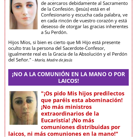
de acercaros debidamente al Sacramento
de la Confesión. (Jesús) está en el
Confesionario y escucha cada palabra, ve
en cada rincón de vuestro corazón y está
deseoso de otorgar las gracias inherentes
a Su Perdón.
Hijos Míos, si bien es cierto que Mi Hijo está presente
oculto tras la persona del Sacerdote-Confesor,
igualmente real es la Gracia de la Absolución y el Perdón
del Señor."
- María, Madre de Jesús
¡NO A LA COMUNIÓN EN LA MANO O POR
LAICOS!
"¡Os pido Mis hijos predilectos
que paréis esta abominación!
¡No más ministros
extraordinarios de la
Eucaristía! ¡No más
comuniones distribuidas por
laicos, ni más comuniones en la mano!"