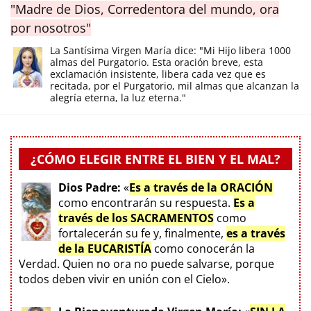
"Madre de Dios, Corredentora del mundo, ora
por nosotros"
La Santísima Virgen María dice: "Mi Hijo libera 1000
almas del Purgatorio. Esta oración breve, esta
exclamación insistente, libera cada vez que es
recitada, por el Purgatorio, mil almas que alcanzan la
alegría eterna, la luz eterna."
¿CÓMO ELEGIR ENTRE EL BIEN Y EL MAL?
Dios Padre:
«
Es a través de la ORACIÓN
como encontrarán su respuesta.
Es a
través de los SACRAMENTOS
como
fortalecerán su fe y, finalmente,
es a través
de la EUCARISTÍA
como conocerán la
Verdad. Quien no ora no puede salvarse, porque
todos deben vivir en unión con el Cielo».