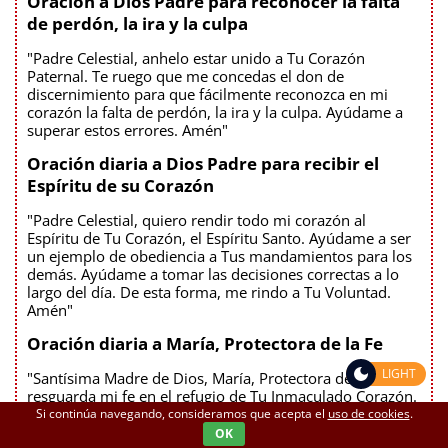
Oración a Dios Padre para reconocer la falta
de perdón, la ira y la culpa
"Padre Celestial, anhelo estar unido a Tu Corazón
Paternal. Te ruego que me concedas el don de
discernimiento para que fácilmente reconozca en mi
corazón la falta de perdón, la ira y la culpa. Ayúdame a
superar estos errores. Amén"
Oración diaria a Dios Padre para recibir el
Espíritu de su Corazón
"Padre Celestial, quiero rendir todo mi corazón al
Espíritu de Tu Corazón, el Espíritu Santo. Ayúdame a ser
un ejemplo de obediencia a Tus mandamientos para los
demás. Ayúdame a tomar las decisiones correctas a lo
largo del día. De esta forma, me rindo a Tu Voluntad.
Amén"
Oración diaria a María, Protectora de la Fe
LIGHT
"Santísima Madre de Dios, María, Protectora de la Fe,
resguarda mi fe en el refugio de Tu Inmaculado Corazón.
En él, protege mi fe de cualquier merodeador.
Si continúa navegando, consideramos que acepta el
uso de cookies
.
Muéstrame las amenazas a mi fe y ayúdame a vencerlas.
OK