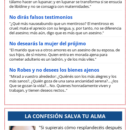
tálamo hacer un lupanar; y en lupanar se transforma si se ensucia
de libídine y no se consagra con maternidades."
No dirás falsos testimonios
"¿Qué más nauseabundo que un mentiroso? El mentiroso es
cruel; mata el aprecio con su lengua, y, por tanto, no se diferencia
del asesino; más aún, digo que es más que un asesino."
No desearás la mujer del prójimo
"El marido que va a otros amores es un asesino de su esposa, de
sus hijos, de sí mismo. Quien entra en morada ajena para
cometer adulterio es un ladrón, y de los más viles."
No Robes y no desees los bienes ajenos
"Mirad a vuestro alrededor: ¿Quiénés son los más alegres y los
más sanos?, ¿Quién goza de una sana ancianidad serena?... ¿los
Que se gozan la vida?... No. Quienes honradamente viven y
trabajan, y tienen deseos rectos.."
LA CONFESIÓN SALVA TU ALMA
"Si supierais cómo resplandecéis después