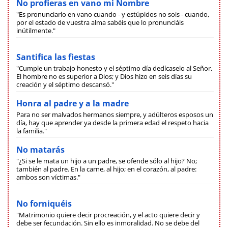
No profieras en vano mi Nombre
"Es pronunciarlo en vano cuando - y estúpidos no sois - cuando,
por el estado de vuestra alma sabéis que lo pronunciáis
inútilmente."
Santifica las fiestas
"Cumple un trabajo honesto y el séptimo día dedícaselo al Señor.
El hombre no es superior a Dios; y Dios hizo en seis días su
creación y el séptimo descansó."
Honra al padre y a la madre
Para no ser malvados hermanos siempre, y adúlteros esposos un
día, hay que aprender ya desde la primera edad el respeto hacia
la familia."
No matarás
"¿Si se le mata un hijo a un padre, se ofende sólo al hijo? No;
también al padre. En la carne, al hijo; en el corazón, al padre:
ambos son víctimas."
No forniquéis
"Matrimonio quiere decir procreación, y el acto quiere decir y
debe ser fecundación. Sin ello es inmoralidad. No se debe del