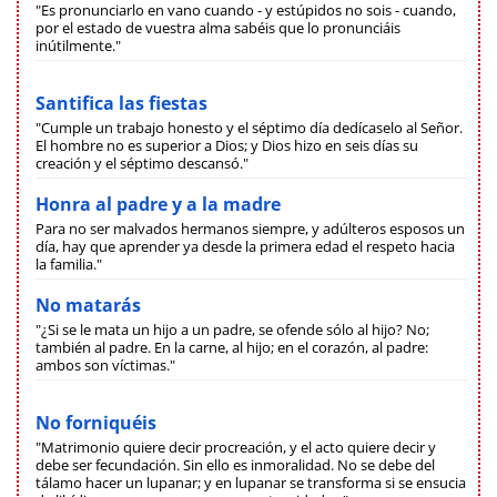
"Es pronunciarlo en vano cuando - y estúpidos no sois - cuando,
por el estado de vuestra alma sabéis que lo pronunciáis
inútilmente."
Santifica las fiestas
"Cumple un trabajo honesto y el séptimo día dedícaselo al Señor.
El hombre no es superior a Dios; y Dios hizo en seis días su
creación y el séptimo descansó."
Honra al padre y a la madre
Para no ser malvados hermanos siempre, y adúlteros esposos un
día, hay que aprender ya desde la primera edad el respeto hacia
la familia."
No matarás
"¿Si se le mata un hijo a un padre, se ofende sólo al hijo? No;
también al padre. En la carne, al hijo; en el corazón, al padre:
ambos son víctimas."
No forniquéis
"Matrimonio quiere decir procreación, y el acto quiere decir y
debe ser fecundación. Sin ello es inmoralidad. No se debe del
tálamo hacer un lupanar; y en lupanar se transforma si se ensucia