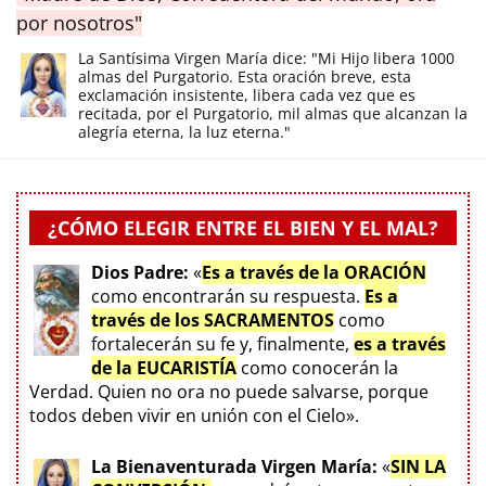
por nosotros"
La Santísima Virgen María dice: "Mi Hijo libera 1000
almas del Purgatorio. Esta oración breve, esta
exclamación insistente, libera cada vez que es
recitada, por el Purgatorio, mil almas que alcanzan la
alegría eterna, la luz eterna."
¿CÓMO ELEGIR ENTRE EL BIEN Y EL MAL?
Dios Padre:
«
Es a través de la ORACIÓN
como encontrarán su respuesta.
Es a
través de los SACRAMENTOS
como
fortalecerán su fe y, finalmente,
es a través
de la EUCARISTÍA
como conocerán la
Verdad. Quien no ora no puede salvarse, porque
todos deben vivir en unión con el Cielo».
La Bienaventurada Virgen María:
«
SIN LA