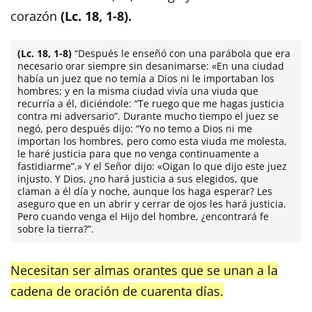
corazón
(Lc. 18, 1-8).
(Lc. 18, 1-8)
“Después le enseñó con una parábola que era
necesario orar siempre sin desanimarse: «En una ciudad
había un juez que no temía a Dios ni le importaban los
hombres; y en la misma ciudad vivía una viuda que
recurría a él, diciéndole: “Te ruego que me hagas justicia
contra mi adversario”. Durante mucho tiempo el juez se
negó, pero después dijo: “Yo no temo a Dios ni me
importan los hombres, pero como esta viuda me molesta,
le haré justicia para que no venga continuamente a
fastidiarme”.» Y el Señor dijo: «Oigan lo que dijo este juez
injusto. Y Dios, ¿no hará justicia a sus elegidos, que
claman a él día y noche, aunque los haga esperar? Les
aseguro que en un abrir y cerrar de ojos les hará justicia.
Pero cuando venga el Hijo del hombre, ¿encontrará fe
sobre la tierra?”.
Necesitan ser almas orantes que se unan a la
cadena de oración de cuarenta días.