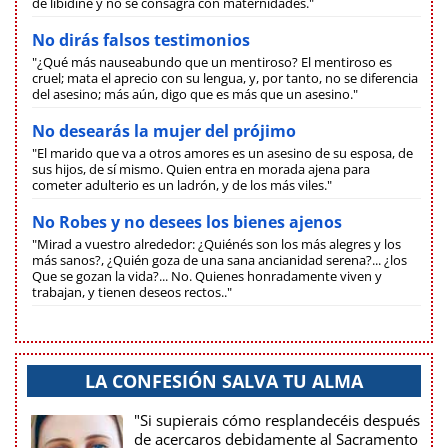
de libídine y no se consagra con maternidades."
No dirás falsos testimonios
"¿Qué más nauseabundo que un mentiroso? El mentiroso es
cruel; mata el aprecio con su lengua, y, por tanto, no se diferencia
del asesino; más aún, digo que es más que un asesino."
No desearás la mujer del prójimo
"El marido que va a otros amores es un asesino de su esposa, de
sus hijos, de sí mismo. Quien entra en morada ajena para
cometer adulterio es un ladrón, y de los más viles."
No Robes y no desees los bienes ajenos
"Mirad a vuestro alrededor: ¿Quiénés son los más alegres y los
más sanos?, ¿Quién goza de una sana ancianidad serena?... ¿los
Que se gozan la vida?... No. Quienes honradamente viven y
trabajan, y tienen deseos rectos.."
LA CONFESIÓN SALVA TU ALMA
"Si supierais cómo resplandecéis después
de acercaros debidamente al Sacramento