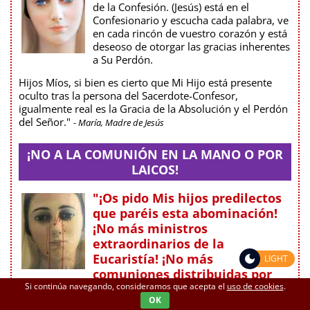
de la Confesión. (Jesús) está en el
Confesionario y escucha cada palabra, ve
en cada rincón de vuestro corazón y está
deseoso de otorgar las gracias inherentes
a Su Perdón.
Hijos Míos, si bien es cierto que Mi Hijo está presente
oculto tras la persona del Sacerdote-Confesor,
igualmente real es la Gracia de la Absolución y el Perdón
del Señor."
- María, Madre de Jesús
¡NO A LA COMUNIÓN EN LA MANO O POR
LAICOS!
"¡Os pido Mis hijos predilectos
que paréis esta abominación!
¡No más ministros
extraordinarios de la
Eucaristía! ¡No más
LIGHT
comuniones distribuidas por
Si continúa navegando, consideramos que acepta el
uso de cookies
.
laicos, ni más comuniones en la mano!"
OK