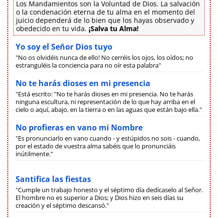
Los Mandamientos son la Voluntad de Dios. La salvación
o la condenación eterna de tu alma en el momento del
juicio dependerá de lo bien que los hayas observado y
obedecido en tu vida.
¡Salva tu Alma!
Yo soy el Señor Dios tuyo
"No os olvidéis nunca de ello! No cerréis los ojos, los oídos; no
estranguléis la conciencia para no oír esta palabra"
No te harás dioses en mi presencia
"Está escrito: "No te harás dioses en mi presencia. No te harás
ninguna escultura, ni representación de lo que hay arriba en el
cielo o aquí, abajo, en la tierra o en las aguas que están bajo ella."
No profieras en vano mi Nombre
"Es pronunciarlo en vano cuando - y estúpidos no sois - cuando,
por el estado de vuestra alma sabéis que lo pronunciáis
inútilmente."
Santifica las fiestas
"Cumple un trabajo honesto y el séptimo día dedícaselo al Señor.
El hombre no es superior a Dios; y Dios hizo en seis días su
creación y el séptimo descansó."