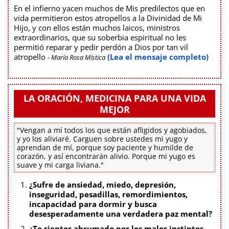
En el infierno yacen muchos de Mis predilectos que en
vida permitieron estos atropellos a la Divinidad de Mi
Hijo, y con ellos están muchos laicos, ministros
extraordinarios, que su soberbia espiritual no les
permitió reparar y pedir perdón a Dios por tan vil
atropello
(Lea el mensaje completo)
- María Rosa Mística
LA ORACIÓN, MEDICINA PARA UNA VIDA
MEJOR
"Vengan a mí todos los que están afligidos y agobiados,
y yo los aliviaré. Carguen sobre ustedes mi yugo y
aprendan de mí, porque soy paciente y humilde de
corazón, y así encontrarán alivio. Porque mi yugo es
suave y mi carga liviana."
¿Sufre de ansiedad, miedo, depresión,
inseguridad, pesadillas, remordimientos,
incapacidad para dormir y busca
desesperadamente una verdadera paz mental?
¿Te sientes abrumado por los malos instintos,