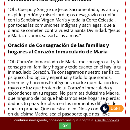
"Oh, Cuerpo y Sangre de Jesús Sacramentado, os amo y
os pido perdón y misericordia; os desagravio en unión
con la Santísima Virgen María y toda la Corte Celestial,
por todas las comuniones indignas y sacrílegas, que a
diario se cometen contra vuestra Santa Divinidad. "Jesús
y María, os amo, salvad a las almas."
Oración de Consagración de las familias y
hogares al Corazón Inmaculado de María
"Oh Corazón Inmaculado de María, me consagro a ti y te
consagro mi familia y hogar y todo cuanto en él hay, a tu
Inmaculado Corazón. Te consagramos nuestro ser físico,
psíquico, biológico y espiritual y todo lo que somos,
tenemos y hacemos.Protégenos madre querida con los
rayos de luz que brotan de tu Corazón Inmaculado y
escóndenos en tu regazo. No permitas dulcísima Madre,
que ninguno de los que habitamos este hogar se pierda;
dadnos tu paz y fortaleza en los momentos difíciles de
nuestra prueba. Que nuestra fe en Dios y confianza en ti,
LIGHT
oh dulcísima Madre, sea el pasaporte que nos lleve
seguros a las puertas de la nueva Creación. Amén. Ave
Si continúa navegando, consideramos que acepta el
uso de cookies
.
María Purísima, sin pecado concebida María Santísima (3
OK
veces)"