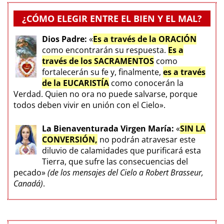
¿CÓMO ELEGIR ENTRE EL BIEN Y EL MAL?
Dios Padre:
«
Es a través de la ORACIÓN
como encontrarán su respuesta.
Es a
través de los SACRAMENTOS
como
fortalecerán su fe y, finalmente,
es a través
de la EUCARISTÍA
como conocerán la
Verdad. Quien no ora no puede salvarse, porque
todos deben vivir en unión con el Cielo».
La Bienaventurada Virgen María:
«
SIN LA
CONVERSIÓN,
no podrán atravesar este
diluvio de calamidades que purificará esta
Tierra, que sufre las consecuencias del
pecado»
(de los mensajes del Cielo a Robert Brasseur,
Canadá)
.