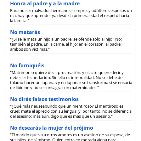
Honra al padre y a la madre
Para no ser malvados hermanos siempre, y adúlteros esposos un
día, hay que aprender ya desde la primera edad el respeto hacia
la familia."
No matarás
"¿Si se le mata un hijo a un padre, se ofende sólo al hijo? No;
también al padre. En la carne, al hijo; en el corazón, al padre:
ambos son víctimas."
No forniquéis
"Matrimonio quiere decir procreación, y el acto quiere decir y
debe ser fecundación. Sin ello es inmoralidad. No se debe del
tálamo hacer un lupanar; y en lupanar se transforma si se ensucia
de libídine y no se consagra con maternidades."
No dirás falsos testimonios
"¿Qué más nauseabundo que un mentiroso? El mentiroso es
cruel; mata el aprecio con su lengua, y, por tanto, no se diferencia
del asesino; más aún, digo que es más que un asesino."
No desearás la mujer del prójimo
"El marido que va a otros amores es un asesino de su esposa, de
sus hijos, de sí mismo. Quien entra en morada ajena para