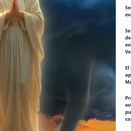
Se
ev
Se
de
es
Ve
El
ap
Ma
Pr
es
pu
co