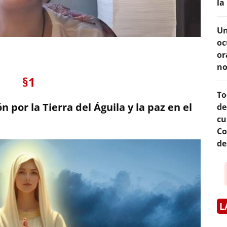
la
Un
oc
or
no
§1
To
n por la Tierra del Águila y la paz en el
de
cu
Co
de
L