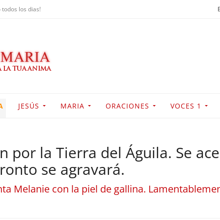
 todos los dias!
A
JESÚS
MARIA
ORACIONES
VOCES 1
 por la Tierra del Águila. Se ace
ronto se agravará.
ta Melanie con la piel de gallina. Lamentablemen