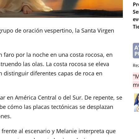
Pr
Se
ev
Ti
rupo de oración vespertino, la Santa Virgen
A
P
n faro por la noche en una costa rocosa, en
ruendo las olas. La costa rocosa se eleva
Re
 distinguir diferentes capas de roca en
"M
mu
ar en América Central o del Sur. De repente, se
ibe cómo las placas tectónicas se desplazan
ones.
frente al escenario y Melanie interpreta que