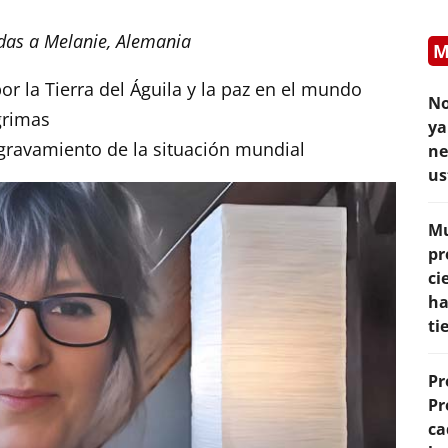
idas a Melanie, Alemania
M
r la Tierra del Águila y la paz en el mundo
No
grimas
ya
gravamiento de la situación mundial
ne
us
Mu
pr
ci
ha
ti
Pr
Pr
ca