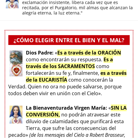
exclamación insistente, libera cada vez que es
recitada, por el Purgatorio, mil almas que alcanzan la
alegría eterna, la luz eterna."
¿CÓMO ELEGIR ENTRE EL BIEN Y EL MAL?
Dios Padre:
«
Es a través de la ORACIÓN
como encontrarán su respuesta.
Es a
través de los SACRAMENTOS
como
fortalecerán su fe y, finalmente,
es a través
de la EUCARISTÍA
como conocerán la
Verdad. Quien no ora no puede salvarse, porque
todos deben vivir en unión con el Cielo».
La Bienaventurada Virgen María:
«
SIN LA
CONVERSIÓN,
no podrán atravesar este
diluvio de calamidades que purificará esta
Tierra, que sufre las consecuencias del
pecado»
(de los mensajes del Cielo a Robert Brasseur,