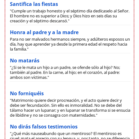
Santifica las fiestas
"Cumple un trabajo honesto y el séptimo día dedícaselo al Señor.
El hombre no es superior a Dios; y Dios hizo en seis días su
creación y el séptimo descansó."
Honra al padre y a la madre
Para no ser malvados hermanos siempre, y adúlteros esposos un
día, hay que aprender ya desde la primera edad el respeto hacia
la familia."
No matarás
"¿Si se le mata un hijo a un padre, se ofende sólo al hijo? No;
también al padre. En la carne, al hijo; en el corazón, al padre:
ambos son víctimas."
No forniquéis
"Matrimonio quiere decir procreación, y el acto quiere decir y
debe ser fecundación. Sin ello es inmoralidad. No se debe del
tálamo hacer un lupanar; y en lupanar se transforma si se ensucia
de libídine y no se consagra con maternidades."
No dirás falsos testimonios
"¿Qué más nauseabundo que un mentiroso? El mentiroso es
cruel; mata el aprecio con su lengua, y, por tanto, no se diferencia