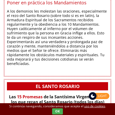
Poner en práctica los Mandamientos
A los demonios les molestan las oraciones, especialmente
el rezo del Santo Rosario (sobre todo si es en latín), la
Armadura Espiritual de los Sacramentos recibidos
regularmente y la obediencia a los 10 Mandamientos.
Huyen caóticamente al infierno por el volumen de
sufrimiento que la persona en Gracia inflige a ellos. Esto
te da un respiro de sus incesantes acciones.
Experimentarás así una verdadera y prolongada paz de
corazón y mente, manteniéndolos a distancia por los
medios que el Señor te ofrece. Eliminarás más
rápidamente los obstáculos materiales y espirituales. Tu
vida mejorará y tus decisiones cotidianas se verán
beneficiadas.
EL SANTO ROSARIO
LIGHT
Las
15 Promesas
de la Santísima Virgen María a
los que rezan el Santo Rosario (todos los días)
Si continúa navegando, consideramos que acepta el
uso de cookies
.
OK