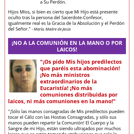
a Su Perdón.
Hijos Míos, si bien es cierto que Mi Hijo está presente
oculto tras la persona del Sacerdote-Confesor,
igualmente real es la Gracia de la Absolución y el Perdón
del Señor."
- María, Madre de Jesús
¡NO A LA COMUNIÓN EN LA MANO O POR
LAICOS!
"¡Os pido Mis hijos predilectos
que paréis esta abominación!
¡No más ministros
extraordinarios de la
Eucaristía! ¡No más
comuniones distribuidas por
laicos, ni más comuniones en la mano!"
"¡Sólo las manos consagradas de Mis predilectos pueden
tocar el Cáliz con las Hostias Consagradas, y sólo sus
manos pueden repartir la Comunión! El Cuerpo y la
Sangre de mi Hijo, están siendo ultrajados por muchos
laicos que se están tomando atribuciones que solo le