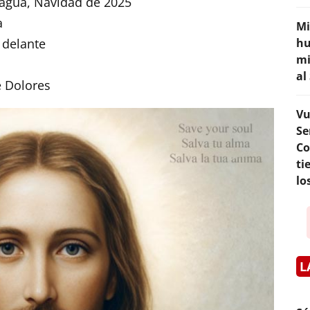
 agua, Navidad de 2025
a
Mi
 delante
hu
mi
al
e Dolores
Vu
Se
Co
ti
lo
L