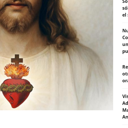
Só
só
el
Nu
Co
un
pu
Re
ot
or
Vi
Ad
Ma
An