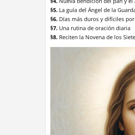
§4.
Nueva bendición del pan y el
§5.
La guía del Ángel de la Guard
§6.
Días más duros y difíciles por
§7.
Una rutina de oración diaria
§8.
Reciten la Novena de los Siet