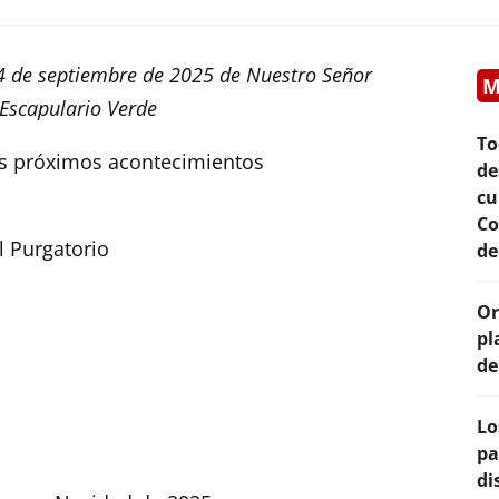
24 de septiembre de 2025 de Nuestro Señor
M
 Escapulario Verde
To
os próximos acontecimientos
de
cu
Co
l Purgatorio
de
Or
pl
de
Lo
pa
di