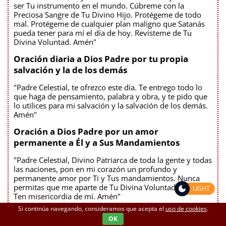
ser Tu instrumento en el mundo. Cúbreme con la
Preciosa Sangre de Tu Divino Hijo. Protégeme de todo
mal. Protégeme de cualquier plan maligno que Satanás
pueda tener para mí el día de hoy. Revísteme de Tu
Divina Voluntad. Amén"
Oración diaria a Dios Padre por tu propia
salvación y la de los demás
"Padre Celestial, te ofrezco este día. Te entrego todo lo
que haga de pensamiento, palabra y obra, y te pido que
lo utilices para mi salvación y la salvación de los demás.
Amén"
Oración a Dios Padre por un amor
permanente a Él y a Sus Mandamientos
"Padre Celestial, Divino Patriarca de toda la gente y todas
las naciones, pon en mi corazón un profundo y
permanente amor por Ti y Tus mandamientos. Nunca
permitas que me aparte de Tu Divina Voluntad para mí.
LIGHT
Ten misericordia de mí. Amén"
Si continúa navegando, consideramos que acepta el
uso de cookies
.
Oración a Dios Padre para que nunca
OK
mencione Su Nombre irreverentemente o en