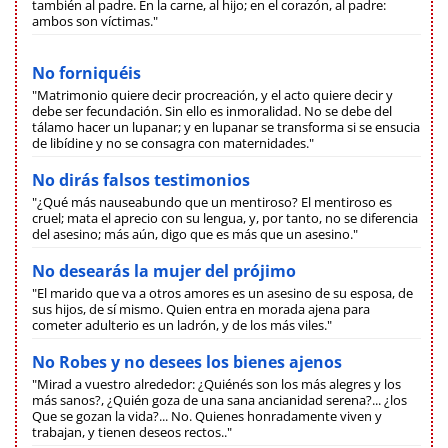
también al padre. En la carne, al hijo; en el corazón, al padre:
ambos son víctimas."
No forniquéis
"Matrimonio quiere decir procreación, y el acto quiere decir y
debe ser fecundación. Sin ello es inmoralidad. No se debe del
tálamo hacer un lupanar; y en lupanar se transforma si se ensucia
de libídine y no se consagra con maternidades."
No dirás falsos testimonios
"¿Qué más nauseabundo que un mentiroso? El mentiroso es
cruel; mata el aprecio con su lengua, y, por tanto, no se diferencia
del asesino; más aún, digo que es más que un asesino."
No desearás la mujer del prójimo
"El marido que va a otros amores es un asesino de su esposa, de
sus hijos, de sí mismo. Quien entra en morada ajena para
cometer adulterio es un ladrón, y de los más viles."
No Robes y no desees los bienes ajenos
"Mirad a vuestro alrededor: ¿Quiénés son los más alegres y los
más sanos?, ¿Quién goza de una sana ancianidad serena?... ¿los
Que se gozan la vida?... No. Quienes honradamente viven y
trabajan, y tienen deseos rectos.."