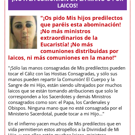
LAICOS!
"¡Os pido Mis hijos predilectos
que paréis esta abominación!
¡No más ministros
extraordinarios de la
Eucaristía! ¡No más
comuniones distribuidas por
laicos, ni más comuniones en la mano!"
"¡Sólo las manos consagradas de Mis predilectos pueden
tocar el Cáliz con las Hostias Consagradas, y sólo sus
manos pueden repartir la Comunión! El Cuerpo y la
Sangre de mi Hijo, están siendo ultrajados por muchos
laicos que se están tomando atribuciones que solo le
corresponden a los Sacerdotes y demás Ministros
consagrados como son: el Papa, los Cardenales y
Obispos. Ninguna mano que no esté consagrada por el
Ministerio Sacerdotal, puede tocar a mi Hijo..."
En el infierno yacen muchos de Mis predilectos que en
vida permitieron estos atropellos a la Divinidad de Mi
Hijo, y con ellos están muchos laicos, ministros