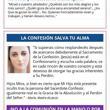
"Mirad a vuestro alrededor: ¿Quiénés son los más alegres y los
más sanos?, ¿Quién goza de una sana ancianidad serena?... ¿los
Que se gozan la vida?... No. Quienes honradamente viven y
trabajan, y tienen deseos rectos.."
LA CONFESIÓN SALVA TU ALMA
"Si supierais cómo resplandecéis después
de acercaros debidamente al Sacramento
de la Confesión. (Jesús) está en el
Confesionario y escucha cada palabra, ve
en cada rincón de vuestro corazón y está
deseoso de otorgar las gracias inherentes
a Su Perdón.
Hijos Míos, si bien es cierto que Mi Hijo está presente
oculto tras la persona del Sacerdote-Confesor,
igualmente real es la Gracia de la Absolución y el Perdón
del Señor."
- María, Madre de Jesús
¡NO A LA COMUNIÓN EN LA MANO O POR