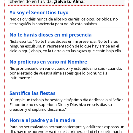
obedecido en tu vida.
¡Salva tu Alma!
Yo soy el Señor Dios tuyo
"No os olvidéis nunca de ello! No cerréis los ojos, los oídos; no
estranguléis la conciencia para no oír esta palabra"
No te harás dioses en mi presencia
"Está escrito: "No te harás dioses en mi presencia. No te harás
ninguna escultura, ni representación de lo que hay arriba en el
cielo o aquí, abajo, en la tierra o en las aguas que están bajo ella."
No profieras en vano mi Nombre
"Es pronunciarlo en vano cuando - y estúpidos no sois - cuando,
por el estado de vuestra alma sabéis que lo pronunciáis
inútilmente."
Santifica las fiestas
"Cumple un trabajo honesto y el séptimo día dedícaselo al Señor.
El hombre no es superior a Dios; y Dios hizo en seis días su
creación y el séptimo descansó."
Honra al padre y a la madre
Para no ser malvados hermanos siempre, y adúlteros esposos un
día, hay que aprender ya desde la primera edad el respeto hacia