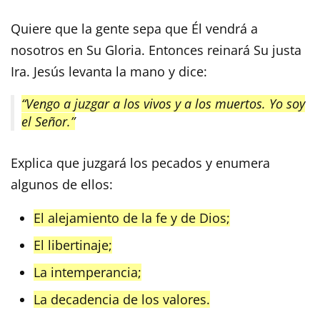
Quiere que la gente sepa que Él vendrá a
nosotros en Su Gloria. Entonces reinará Su justa
Ira. Jesús levanta la mano y dice:
“Vengo a juzgar a los vivos y a los muertos. Yo soy
el Señor.”
Explica que juzgará los pecados y enumera
algunos de ellos:
El alejamiento de la fe y de Dios;
El libertinaje;
La intemperancia;
La decadencia de los valores.