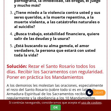
pornografía, la infidelidad, las drogas, el juego
y mucho más?
¿Tiene miedo a la violencia contra usted y sus
seres queridos, a la muerte repentina, a la
muerte violenta, a las catástrofes naturales o
al suicidio?
¿Busca trabajo, estabilidad financiera, quiere
salir de las deudas y la usura?
¿Está buscando su alma gemela, el amor
verdadero, la persona que estará con usted
toda la vida?
Solución:
Rezar el Santo Rosario todos los
días. Recibir los Sacramentos con regularidad.
Poner en práctica los Mandamientos
A los demonios les molestan las oraciones, especialmente
el rezo del Santo Rosario (sobre todo si es en latín), la
LIGHT
Armadura Espiritual de los Sacramentos recibidos
regularmente y la obediencia a los 10 Mandamientos.
Huyen caóticamente al infierno por el volumen de
Si continúa navegando, consideramos que acepta el
uso de cookies
.
sufrimiento que la persona en Gracia inflige a ellos. Esto
OK
te da un respiro de sus incesantes acciones.