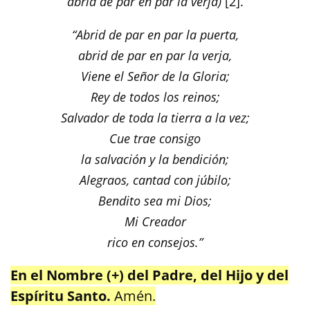
abrid de par en par la verja)
[2].
“Abrid de par en par la puerta,
abrid de par en par la verja,
Viene el Señor de la Gloria;
Rey de todos los reinos;
Salvador de toda la tierra a la vez;
Cue trae consigo
la salvación y la bendición;
Alegraos, cantad con júbilo;
Bendito sea mi Dios;
Mi Creador
rico en consejos.”
En el Nombre (+) del Padre, del Hijo y del
Espíritu Santo.
Amén.