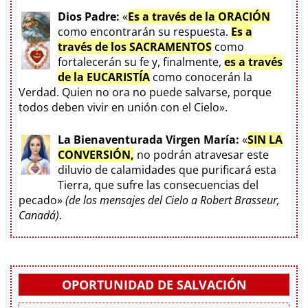
Dios Padre:
«
Es a través de la ORACIÓN
como encontrarán su respuesta.
Es a
través de los SACRAMENTOS
como
fortalecerán su fe y, finalmente,
es a través
de la EUCARISTÍA
como conocerán la
Verdad. Quien no ora no puede salvarse, porque
todos deben vivir en unión con el Cielo».
La Bienaventurada Virgen María:
«
SIN LA
CONVERSIÓN,
no podrán atravesar este
diluvio de calamidades que purificará esta
Tierra, que sufre las consecuencias del
pecado»
(de los mensajes del Cielo a Robert Brasseur,
Canadá)
.
OPORTUNIDAD DE SALVACIÓN