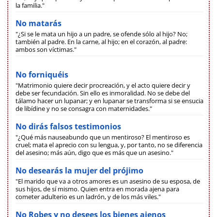
la familia."
No matarás
"¿Si se le mata un hijo a un padre, se ofende sólo al hijo? No;
también al padre. En la carne, al hijo; en el corazón, al padre:
ambos son víctimas."
No forniquéis
"Matrimonio quiere decir procreación, y el acto quiere decir y
debe ser fecundación. Sin ello es inmoralidad. No se debe del
tálamo hacer un lupanar; y en lupanar se transforma si se ensucia
de libídine y no se consagra con maternidades."
No dirás falsos testimonios
"¿Qué más nauseabundo que un mentiroso? El mentiroso es
cruel; mata el aprecio con su lengua, y, por tanto, no se diferencia
del asesino; más aún, digo que es más que un asesino."
No desearás la mujer del prójimo
"El marido que va a otros amores es un asesino de su esposa, de
sus hijos, de sí mismo. Quien entra en morada ajena para
cometer adulterio es un ladrón, y de los más viles."
No Robes y no desees los bienes ajenos