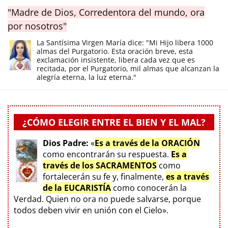
"Madre de Dios, Corredentora del mundo, ora
por nosotros"
La Santísima Virgen María dice: "Mi Hijo libera 1000
almas del Purgatorio. Esta oración breve, esta
exclamación insistente, libera cada vez que es
recitada, por el Purgatorio, mil almas que alcanzan la
alegría eterna, la luz eterna."
¿CÓMO ELEGIR ENTRE EL BIEN Y EL MAL?
Dios Padre:
«
Es a través de la ORACIÓN
como encontrarán su respuesta.
Es a
través de los SACRAMENTOS
como
fortalecerán su fe y, finalmente,
es a través
de la EUCARISTÍA
como conocerán la
Verdad. Quien no ora no puede salvarse, porque
todos deben vivir en unión con el Cielo».