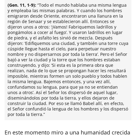
(Gen. 11, 1-9):
“Todo el mundo hablaba una misma lengua
y empleaba las mismas palabras. Y cuando los hombres
emigraron desde Oriente, encontraron una llanura en la
región de Senaar y se establecieron allí. Entonces se
dijeron unos a otros: ‘¡Vamos! Fabriquemos ladrillos y
pongámolos a cocer al fuego’. Y usaron ladrillos en lugar
de piedra, y el asfalto les sirvió de mezcla. Después
dijeron: ‘Edifiquemos una ciudad, y también una torre cuya
cúspide llegue hasta el cielo, para perpetuar nuestro
nombre y no dispersarnos por toda la tierra’. Pero el Señor
bajó a ver la ciudad y la torre que los hombres estaban
construyendo, y dijo: ‘Si esta es la primera obra que
realizan, nada de lo que se propongan hacer les resultará
imposible, mientras formen un solo pueblo y todos hablen
la misma lengua. Bajemos entonces, y una vez allí,
confundamos su lengua, para que ya no se entiendan
unos a otros’. Así el Señor los dispersó de aquel lugar,
diseminándolos por toda la tierra, y ellos dejaron de
construir la ciudad. Por eso se llamó Babel allí, en efecto,
el Señor confundió la lengua de los hombres y los dispersó
por toda la tierra.”
En este momento miro a una humanidad crecida