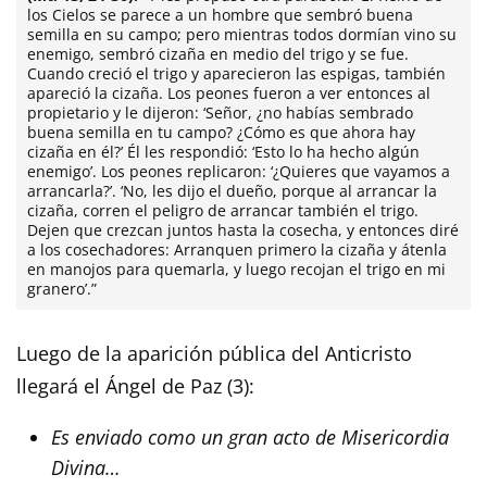
los Cielos se parece a un hombre que sembró buena
semilla en su campo; pero mientras todos dormían vino su
enemigo, sembró cizaña en medio del trigo y se fue.
Cuando creció el trigo y aparecieron las espigas, también
apareció la cizaña. Los peones fueron a ver entonces al
propietario y le dijeron: ‘Señor, ¿no habías sembrado
buena semilla en tu campo? ¿Cómo es que ahora hay
cizaña en él?’ Él les respondió: ‘Esto lo ha hecho algún
enemigo’. Los peones replicaron: ‘¿Quieres que vayamos a
arrancarla?’. ‘No, les dijo el dueño, porque al arrancar la
cizaña, corren el peligro de arrancar también el trigo.
Dejen que crezcan juntos hasta la cosecha, y entonces diré
a los cosechadores: Arranquen primero la cizaña y átenla
en manojos para quemarla, y luego recojan el trigo en mi
granero’.”
Luego de la aparición pública del Anticristo
llegará el Ángel de Paz (3):
Es enviado como un gran acto de Misericordia
Divina…