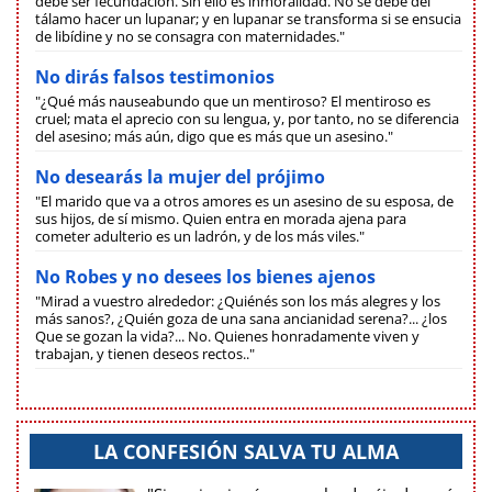
debe ser fecundación. Sin ello es inmoralidad. No se debe del
tálamo hacer un lupanar; y en lupanar se transforma si se ensucia
de libídine y no se consagra con maternidades."
No dirás falsos testimonios
"¿Qué más nauseabundo que un mentiroso? El mentiroso es
cruel; mata el aprecio con su lengua, y, por tanto, no se diferencia
del asesino; más aún, digo que es más que un asesino."
No desearás la mujer del prójimo
"El marido que va a otros amores es un asesino de su esposa, de
sus hijos, de sí mismo. Quien entra en morada ajena para
cometer adulterio es un ladrón, y de los más viles."
No Robes y no desees los bienes ajenos
"Mirad a vuestro alrededor: ¿Quiénés son los más alegres y los
más sanos?, ¿Quién goza de una sana ancianidad serena?... ¿los
Que se gozan la vida?... No. Quienes honradamente viven y
trabajan, y tienen deseos rectos.."
LA CONFESIÓN SALVA TU ALMA