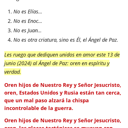
No es Elías…
No es Enoc…
No es Juan…
No es otra criatura, sino es Él, el Ángel de Paz.
Les ruego que dediquen unidos en amor este 13 de
junio (2024) al Ángel de Paz: oren en espíritu y
verdad.
Oren hijos de Nuestro Rey y Señor Jesucristo,
oren, Estados Unidos y Rusia están tan cerca,
que un mal paso alzará la chispa
incontrolable de la guerra.
Oren hijos de Nuestro Rey y Señor Jesucristo,
oren, las placas tectónicas se mueven con