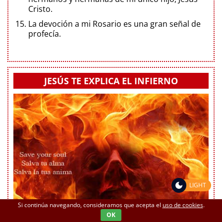
Cristo.
La devoción a mi Rosario es una gran señal de
profecía.
JESÚS TE EXPLICA EL INFIERNO
LIGHT
Si continúa navegando, consideramos que acepta el
uso de cookies
.
OK