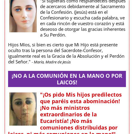
"Si supierais cómo resplandecéis después
de acercaros debidamente al Sacramento
de la Confesión. (Jesús) está en el
Confesionario y escucha cada palabra, ve
en cada rincón de vuestro corazón y está
deseoso de otorgar las gracias inherentes
a Su Perdón.
Hijos Míos, si bien es cierto que Mi Hijo está presente
oculto tras la persona del Sacerdote-Confesor,
igualmente real es la Gracia de la Absolución y el Perdón
del Señor."
- María, Madre de Jesús
¡NO A LA COMUNIÓN EN LA MANO O POR
LAICOS!
"¡Os pido Mis hijos predilectos
que paréis esta abominación!
¡No más ministros
extraordinarios de la
Eucaristía! ¡No más
comuniones distribuidas por