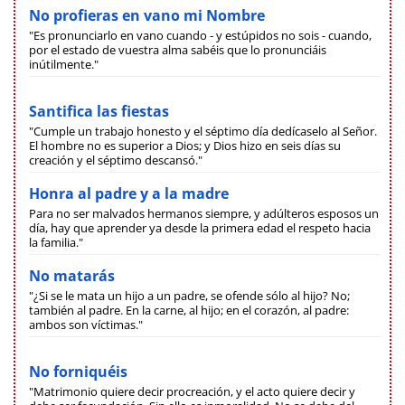
No profieras en vano mi Nombre
"Es pronunciarlo en vano cuando - y estúpidos no sois - cuando,
por el estado de vuestra alma sabéis que lo pronunciáis
inútilmente."
Santifica las fiestas
"Cumple un trabajo honesto y el séptimo día dedícaselo al Señor.
El hombre no es superior a Dios; y Dios hizo en seis días su
creación y el séptimo descansó."
Honra al padre y a la madre
Para no ser malvados hermanos siempre, y adúlteros esposos un
día, hay que aprender ya desde la primera edad el respeto hacia
la familia."
No matarás
"¿Si se le mata un hijo a un padre, se ofende sólo al hijo? No;
también al padre. En la carne, al hijo; en el corazón, al padre:
ambos son víctimas."
No forniquéis
"Matrimonio quiere decir procreación, y el acto quiere decir y