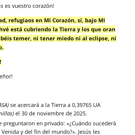
s es vuestro corazón!
, refugiaos en Mi Corazón, sí, bajo Mi
hvé está cubriendo la Tierra y los que oran
béis temer, ni tener miedo ni al eclipse, ni
o.
!
eñor!
ASA)
se acercará a la Tierra a 0,39765 UA
illas)
el 30 de noviembre de 2025.
e preguntaron en privado: «¿Cuándo sucederá
u Venida y del fin del mundo?». Jesús les