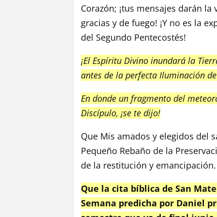
Corazón; ¡tus mensajes darán la 
gracias y de fuego! ¡Y no es la ex
del Segundo Pentecostés!
¡El Espíritu Divino inundará la Tier
antes de la perfecta Iluminación de
En donde un fragmento del meteor
Discípulo, ¡se te dijo!
Que Mis amados y elegidos del sa
Pequeño Rebaño de la Preservació
de la restitución y emancipación.
Que la cita bíblica de San Mate
Semana predicha por Daniel pro