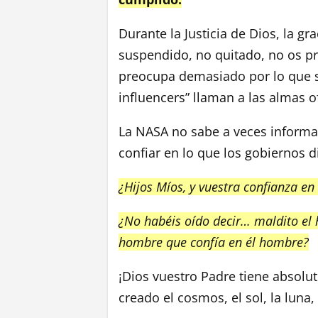
Durante la Justicia de Dios, la gr
suspendido, no quitado, no os pr
preocupa demasiado por lo que se
influencers” llaman a las almas o
La NASA no sabe a veces informa
confiar en lo que los gobiernos d
¿Hijos Míos, y vuestra confianza e
¿No habéis oído decir… maldito el 
hombre que confía en él hombre?
¡Dios vuestro Padre tiene absolut
creado el cosmos, el sol, la luna, 