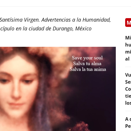
Santísima Virgen. Advertencias a la Humanidad,
M
scípulo en la ciudad de Durango, México
Mi
hu
mi
al
Vu
Se
Co
ti
lo
A 
Pe