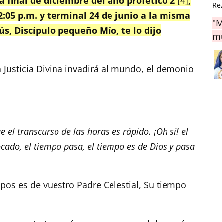
a final de diciembre del año profético 2
[4]
,
Re
12:05 p.m. y terminal 24 de junio a la misma
"M
s, Discípulo pequeño Mío, te lo dijo
mu
a Justicia Divina invadirá al mundo, el demonio
ue el transcurso de las horas es rápido. ¡Oh sí! el
ocado, el tiempo pasa, el tiempo es de Dios y pasa
mpos es de vuestro Padre Celestial, Su tiempo