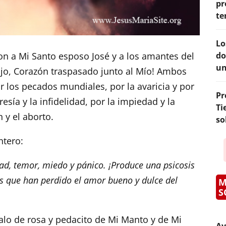
pr
te
Lo
do
ron a Mi Santo esposo José y a los amantes del
un
o, Corazón traspasado junto al Mío! Ambos
 los pecados mundiales, por la avaricia y por
Pr
sía y la infidelidad, por la impiedad y la
Ti
n y el aborto.
so
ntero:
d, temor, miedo y pánico. ¡Produce una psicosis
s que han perdido el amor bueno y dulce del
M
S
lo de rosa y pedacito de Mi Manto y de Mi