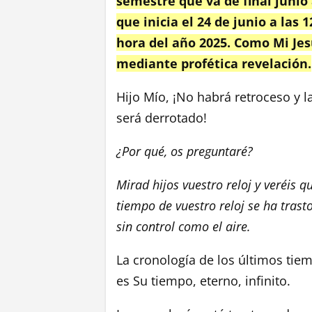
semestre que va de final junio 
que inicia el 24 de junio a las 
hora del año 2025. Como Mi Jesú
mediante profética revelación.
Hijo Mío, ¡No habrá retroceso y l
será derrotado!
¿Por qué, os preguntaré?
Mirad hijos vuestro reloj y veréis q
tiempo de vuestro reloj se ha trast
sin control como el aire.
La cronología de los últimos tie
es Su tiempo, eterno, infinito.