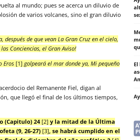
Ay
vuelta al mundo; pues se acerca un diluvio de
al
plosión de varios volcanes, sino el gran diluvio
se
Me
ra, después de que vean La Gran Cruz en el cielo,
mu
qu
 las Conciencias, el Gran Aviso!
o Eros
[1]
golpeará el mar donde ya, Mi pequeño
El
as
Am
cerdocio del Remanente Fiel, digan al
Ay
n, que llegó el final de los últimos tiempos,
o (Capitulo) 24
[2]
y la mitad de la Última
A
feta (9, 26-27)
[3]
, se habrá cumplido en el
P