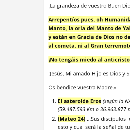
¡La grandeza de vuestro Buen Dio
Arrepentíos pues, oh Humanidad
Manto, la orla del Manto de Ya
y están en Gracia de Dios no de
al cometa, ni al Gran terremot
¡No tengáis miedo al anticristo
¡Jesús, Mi amado Hijo es Dios y S
Os bendice vuestra Madre.»
El asteroide Eros
(según la N
(59.487.593 Km o 36.963.877 m
(Mateo 24)
…Sus discípulos l
esto y cuál será la señal de t