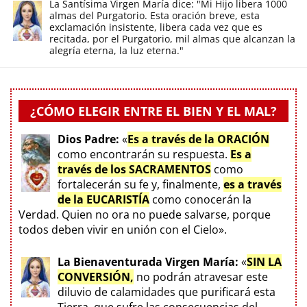
La Santísima Virgen María dice: "Mi Hijo libera 1000
almas del Purgatorio. Esta oración breve, esta
exclamación insistente, libera cada vez que es
recitada, por el Purgatorio, mil almas que alcanzan la
alegría eterna, la luz eterna."
¿CÓMO ELEGIR ENTRE EL BIEN Y EL MAL?
Dios Padre:
«
Es a través de la ORACIÓN
como encontrarán su respuesta.
Es a
través de los SACRAMENTOS
como
fortalecerán su fe y, finalmente,
es a través
de la EUCARISTÍA
como conocerán la
Verdad. Quien no ora no puede salvarse, porque
todos deben vivir en unión con el Cielo».
La Bienaventurada Virgen María:
«
SIN LA
CONVERSIÓN,
no podrán atravesar este
diluvio de calamidades que purificará esta