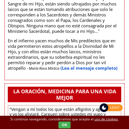
Sangre de mi Hijo, están siendo ultrajados por muchos
laicos que se están tomando atribuciones que solo le
corresponden a los Sacerdotes y demás Ministros
consagrados como son: el Papa, los Cardenales y
Obispos. Ninguna mano que no esté consagrada por el
Ministerio Sacerdotal, puede tocar a mi Hijo..."
En el infierno yacen muchos de Mis predilectos que en
vida permitieron estos atropellos a la Divinidad de Mi
Hijo, y con ellos están muchos laicos, ministros
extraordinarios, que su soberbia espiritual no les
permitió reparar y pedir perdón a Dios por tan vil
atropello
(Lea el mensaje completo)
- María Rosa Mística
LA ORACIÓN, MEDICINA PARA UNA VIDA
MEJOR
LIGHT
"Vengan a mí todos los que están afligidos y agobiados,
y yo los aliviaré. Carguen sobre ustedes mi yugo y
aprendan de mí, porque soy paciente y humilde de
Si continúa navegando, consideramos que acepta el
uso de cookies
.
corazón, y así encontrarán alivio. Porque mi yugo es
OK
suave y mi carga liviana."