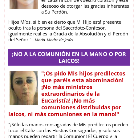
en cada rincón de vuestro corazón y está
deseoso de otorgar las gracias inherentes
a Su Perdón.
Hijos Míos, si bien es cierto que Mi Hijo está presente
oculto tras la persona del Sacerdote-Confesor,
igualmente real es la Gracia de la Absolución y el Perdón
del Señor."
- María, Madre de Jesús
¡NO A LA COMUNIÓN EN LA MANO O POR
LAICOS!
"¡Os pido Mis hijos predilectos
que paréis esta abominación!
¡No más ministros
extraordinarios de la
Eucaristía! ¡No más
comuniones distribuidas por
laicos, ni más comuniones en la mano!"
"¡Sólo las manos consagradas de Mis predilectos pueden
tocar el Cáliz con las Hostias Consagradas, y sólo sus
manos pueden repartir la Comunión! El Cuerpo y la