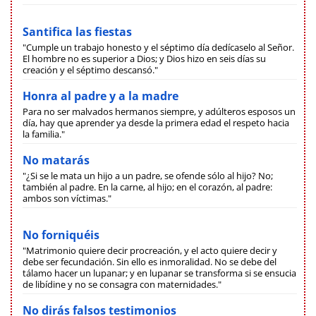
Santifica las fiestas
"Cumple un trabajo honesto y el séptimo día dedícaselo al Señor.
El hombre no es superior a Dios; y Dios hizo en seis días su
creación y el séptimo descansó."
Honra al padre y a la madre
Para no ser malvados hermanos siempre, y adúlteros esposos un
día, hay que aprender ya desde la primera edad el respeto hacia
la familia."
No matarás
"¿Si se le mata un hijo a un padre, se ofende sólo al hijo? No;
también al padre. En la carne, al hijo; en el corazón, al padre:
ambos son víctimas."
No forniquéis
"Matrimonio quiere decir procreación, y el acto quiere decir y
debe ser fecundación. Sin ello es inmoralidad. No se debe del
tálamo hacer un lupanar; y en lupanar se transforma si se ensucia
de libídine y no se consagra con maternidades."
No dirás falsos testimonios