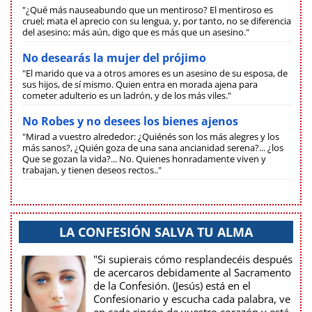
"¿Qué más nauseabundo que un mentiroso? El mentiroso es
cruel; mata el aprecio con su lengua, y, por tanto, no se diferencia
del asesino; más aún, digo que es más que un asesino."
No desearás la mujer del prójimo
"El marido que va a otros amores es un asesino de su esposa, de
sus hijos, de sí mismo. Quien entra en morada ajena para
cometer adulterio es un ladrón, y de los más viles."
No Robes y no desees los bienes ajenos
"Mirad a vuestro alrededor: ¿Quiénés son los más alegres y los
más sanos?, ¿Quién goza de una sana ancianidad serena?... ¿los
Que se gozan la vida?... No. Quienes honradamente viven y
trabajan, y tienen deseos rectos.."
LA CONFESIÓN SALVA TU ALMA
"Si supierais cómo resplandecéis después
de acercaros debidamente al Sacramento
de la Confesión. (Jesús) está en el
Confesionario y escucha cada palabra, ve