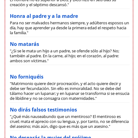
creación y el séptimo descansó."
Honra al padre y a la madre
Para no ser malvados hermanos siempre, y adúlteros esposos un
día, hay que aprender ya desde la primera edad el respeto hacia
la familia."
No matarás
"¿Si se le mata un hijo a un padre, se ofende sólo al hijo? No;
también al padre. En la carne, al hijo; en el corazón, al padre:
ambos son víctimas."
No forniquéis
"Matrimonio quiere decir procreación, y el acto quiere decir y
debe ser fecundación. Sin ello es inmoralidad. No se debe del
tálamo hacer un lupanar; y en lupanar se transforma si se ensucia
de libídine y no se consagra con maternidades."
No dirás falsos testimonios
"¿Qué más nauseabundo que un mentiroso? El mentiroso es
cruel; mata el aprecio con su lengua, y, por tanto, no se diferencia
del asesino; más aún, digo que es más que un asesino."
No desearás la mujer del prójimo