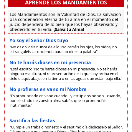
APRENDE LOS MANDAMIENTOS
Los Mandamientos son la Voluntad de Dios. La salvación
o la condenación eterna de tu alma en el momento del
juicio dependerá de lo bien que los hayas observado y
obedecido en tu vida.
¡Salva tu Alma!
Yo soy el Señor Dios tuyo
"No os olvidéis nunca de ello! No cerréis los ojos, los oídos; no
estranguléis la conciencia para no oír esta palabra"
No te harás dioses en mi presencia
"Está escrito: "No te harás dioses en mi presencia. No te harás
ninguna escultura, ni representación de lo que hay arriba en el
cielo o aquí, abajo, en la tierra o en las aguas que están bajo ella."
No profieras en vano mi Nombre
"Es pronunciarlo en vano cuando - y estúpidos no sois - cuando,
por el estado de vuestra alma sabéis que lo pronunciáis
inútilmente."
Santifica las fiestas
"Cumple un trabajo honesto y el séptimo día dedícaselo al Señor.
El hombre no es superior a Dios; y Dios hizo en seis días su