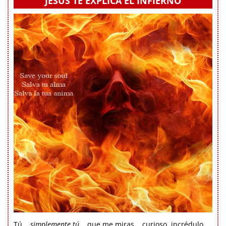
JESÚS TE EXPLICA EL INFIERNO
Tú...
simplemente tú...
que me miras... curioso, incrédulo...