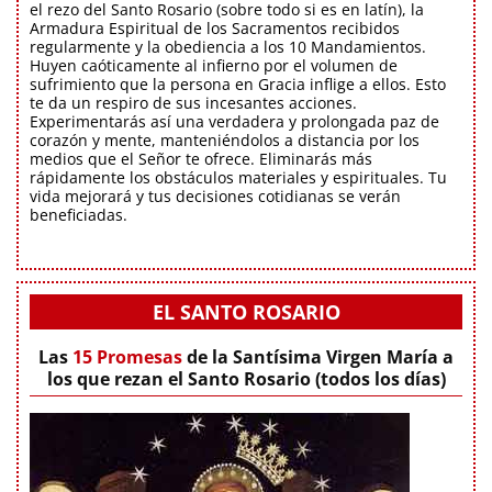
el rezo del Santo Rosario (sobre todo si es en latín), la
Armadura Espiritual de los Sacramentos recibidos
regularmente y la obediencia a los 10 Mandamientos.
Huyen caóticamente al infierno por el volumen de
sufrimiento que la persona en Gracia inflige a ellos. Esto
te da un respiro de sus incesantes acciones.
Experimentarás así una verdadera y prolongada paz de
corazón y mente, manteniéndolos a distancia por los
medios que el Señor te ofrece. Eliminarás más
rápidamente los obstáculos materiales y espirituales. Tu
vida mejorará y tus decisiones cotidianas se verán
beneficiadas.
EL SANTO ROSARIO
Las
15 Promesas
de la Santísima Virgen María a
los que rezan el Santo Rosario (todos los días)