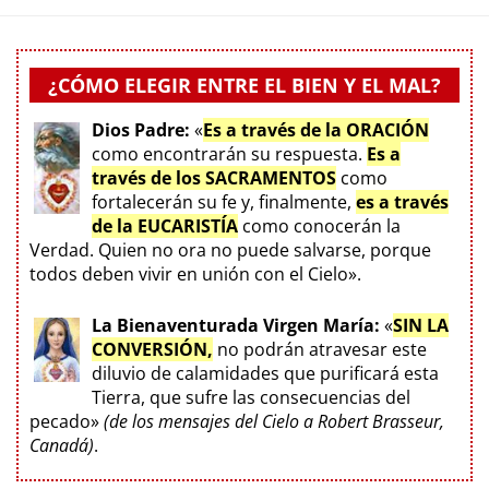
¿CÓMO ELEGIR ENTRE EL BIEN Y EL MAL?
Dios Padre:
«
Es a través de la ORACIÓN
como encontrarán su respuesta.
Es a
través de los SACRAMENTOS
como
fortalecerán su fe y, finalmente,
es a través
de la EUCARISTÍA
como conocerán la
Verdad. Quien no ora no puede salvarse, porque
todos deben vivir en unión con el Cielo».
La Bienaventurada Virgen María:
«
SIN LA
CONVERSIÓN,
no podrán atravesar este
diluvio de calamidades que purificará esta
Tierra, que sufre las consecuencias del
pecado»
(de los mensajes del Cielo a Robert Brasseur,
Canadá)
.