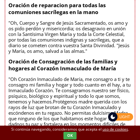
Oración de reparacion para todas las
comuniones sacrílegas en la mano
"Oh, Cuerpo y Sangre de Jesús Sacramentado, os amo y
os pido perdón y misericordia; os desagravio en unión
con la Santísima Virgen María y toda la Corte Celestial,
por todas las comuniones indignas y sacrílegas, que a
diario se cometen contra vuestra Santa Divinidad. "Jesús
y María, os amo, salvad a las almas."
Oración de Consagración de las familias y
hogares al Corazón Inmaculado de María
"Oh Corazón Inmaculado de María, me consagro a ti y te
consagro mi familia y hogar y todo cuanto en él hay, a tu
Inmaculado Corazón. Te consagramos nuestro ser físico,
psíquico, biológico y espiritual y todo lo que somos,
tenemos y hacemos.Protégenos madre querida con los
rayos de luz que brotan de tu Corazón Inmaculado y
escóndenos en tu regazo. No permitas dulcísima Madre,
LIGHT
que ninguno de los que habitamos este hogar se pierda;
dadnos tu paz y fortaleza en los momentos difíciles de
Si continúa navegando, consideramos que acepta el
uso de cookies
.
nuestra prueba. Que nuestra fe en Dios y confianza en ti,
oh dulcísima Madre, sea el pasaporte que nos lleve
OK