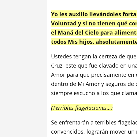
Yo les auxilio llevándoles for
Voluntad y si no tienen qué com
el Maná del Cielo para alimenta
todos Mis hijos, absolutamente
Ustedes tengan la certeza de que
Cruz, este que fue clavado en un
Amor para que precisamente en
dentro de Mi Amor y seguros de q
siempre escucho a los que clama
(Terribles flagelaciones…)
Se enfrentarán a terribles flagela
convencidos, lograrán mover un m