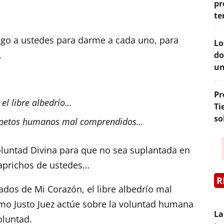
pr
te
o a ustedes para darme a cada uno, para
Lo
.
do
un
Pr
el libre albedrío…
Ti
so
espetos humanos mal comprendidos…
luntad Divina para que no sea suplantada en
aprichos de ustedes…
R
dos de Mi Corazón, el libre albedrío mal
o Justo Juez actúe sobre la voluntad humana
La
oluntad.