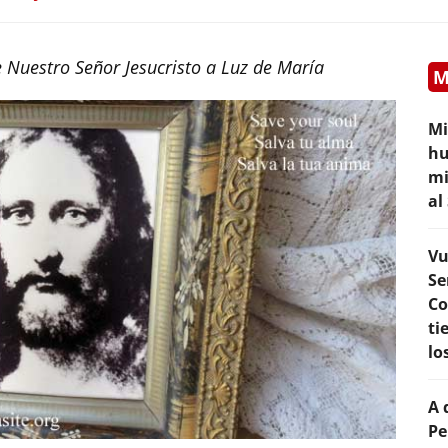
 Nuestro Señor Jesucristo a Luz de María
M
Mi
hu
mi
al
Vu
Se
Co
ti
lo
A 
Pe