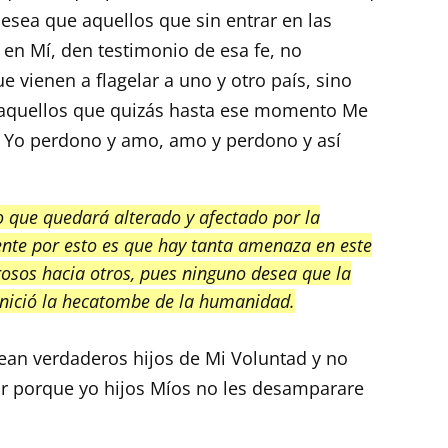
esea que aquellos que sin entrar en las
en Mí, den testimonio de esa fe, no
 vienen a flagelar a uno y otro país, sino
 aquellos que quizás hasta ese momento Me
 Yo perdono y amo, amo y perdono y así
to que quedará alterado y afectado por la
ente por esto es que hay tanta amenaza en este
sos hacia otros, pues ninguno desea que la
 inició la hecatombe de la humanidad.
ean verdaderos hijos de Mi Voluntad y no
or porque yo hijos Míos no les desamparare