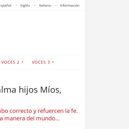
Español
Inglés
Italiano
Información
VOCES 2
VOCES 3
alma hijos Míos,
o correcto y refuercen la fe.
la manera del mundo...