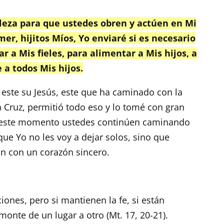
taleza para que ustedes obren y actúen en Mi
er, hijitos Míos, Yo enviaré si es necesario
r a Mis fieles, para alimentar a Mis hijos, a
 a todos Mis hijos.
 este su Jesús, este que ha caminado con la
a Cruz, permitió todo eso y lo tomé con gran
 este momento ustedes continúen caminando
ue Yo no les voy a dejar solos, sino que
n con un corazón sincero.
ciones, pero si mantienen la fe, si están
onte de un lugar a otro (Mt. 17, 20-21).