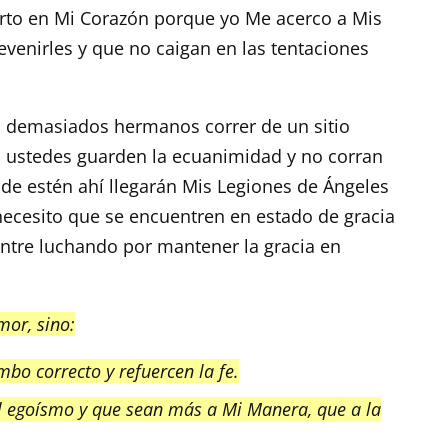
erto en Mi Corazón porque yo Me acerco a Mis
evenirles y que no caigan en las tentaciones
 o demasiados hermanos correr de un sitio
e, ustedes guarden la ecuanimidad y no corran
de estén ahí llegarán Mis Legiones de Ángeles
necesito que se encuentren en estado de gracia
uentre luchando por mantener la gracia en
mor, sino:
bo correcto y refuercen la fe.
el egoísmo y que sean más a Mi Manera, que a la