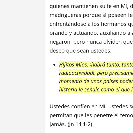
quienes mantienen su fe en Mí, d
madrigueras porque sí poseen fe 
enfrentándose a los hermanos que
orando y actuando, auxiliando a
negaron, pero nunca olviden que
deseo que sean ustedes.
Hijitos Míos, ¡habrá tanto, tan
radioactividad!, pero precisam
momento de unos países podero
historia le señale como el que
Ustedes confíen en Mí, ustedes s
permitan que les penetre el tem
jamás. (Jn 14,1-2)