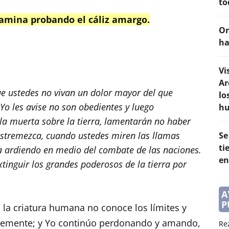
to
 camina probando el cáliz amargo.
Or
ha
Vi
Ar
que ustedes no vivan un dolor mayor del que
lo
Yo les avise no son obedientes y luego
h
la muerta sobre la tierra, lamentarán no haber
estremezca, cuando ustedes miren las llamas
Se
ti
rra ardiendo en medio del combate de las naciones.
en
inguir los grandes poderosos de la tierra por
A
P
 la criatura humana no conoce los límites y
emente; y Yo continúo perdonando y amando,
Re