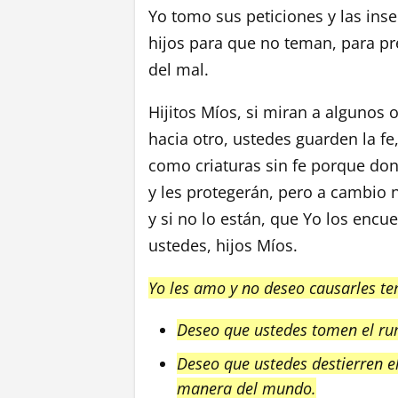
Yo tomo sus peticiones y las ins
hijos para que no teman, para pr
del mal.
Hijitos Míos, si miran a algunos
hacia otro, ustedes guarden la f
como criaturas sin fe porque don
y les protegerán, pero a cambio 
y si no lo están, que Yo los enc
ustedes, hijos Míos.
Yo les amo y no deseo causarles te
Deseo que ustedes tomen el rum
Deseo que ustedes destierren 
manera del mundo.