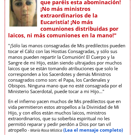
que paréis esta abominación!
¡No más ministros
extraordinarios de la
Eucaristía! ¡No más
comuniones distribuidas por
laicos, ni más comuniones en la mano!"
"¡Sólo las manos consagradas de Mis predilectos pueden
tocar el Cáliz con las Hostias Consagradas, y sólo sus
manos pueden repartir la Comunión! El Cuerpo y la
Sangre de mi Hijo, están siendo ultrajados por muchos
laicos que se están tomando atribuciones que solo le
corresponden a los Sacerdotes y demás Ministros
consagrados como son: el Papa, los Cardenales y
Obispos. Ninguna mano que no esté consagrada por el
Ministerio Sacerdotal, puede tocar a mi Hijo..."
En el infierno yacen muchos de Mis predilectos que en
vida permitieron estos atropellos a la Divinidad de Mi
Hijo, y con ellos están muchos laicos, ministros
extraordinarios, que su soberbia espiritual no les
permitió reparar y pedir perdón a Dios por tan vil
atropello
(Lea el mensaje completo)
- María Rosa Mística