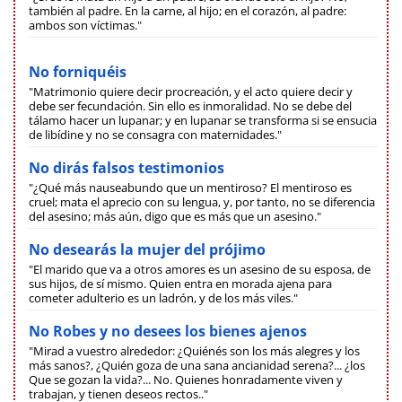
también al padre. En la carne, al hijo; en el corazón, al padre:
ambos son víctimas."
No forniquéis
"Matrimonio quiere decir procreación, y el acto quiere decir y
debe ser fecundación. Sin ello es inmoralidad. No se debe del
tálamo hacer un lupanar; y en lupanar se transforma si se ensucia
de libídine y no se consagra con maternidades."
No dirás falsos testimonios
"¿Qué más nauseabundo que un mentiroso? El mentiroso es
cruel; mata el aprecio con su lengua, y, por tanto, no se diferencia
del asesino; más aún, digo que es más que un asesino."
No desearás la mujer del prójimo
"El marido que va a otros amores es un asesino de su esposa, de
sus hijos, de sí mismo. Quien entra en morada ajena para
cometer adulterio es un ladrón, y de los más viles."
No Robes y no desees los bienes ajenos
"Mirad a vuestro alrededor: ¿Quiénés son los más alegres y los
más sanos?, ¿Quién goza de una sana ancianidad serena?... ¿los
Que se gozan la vida?... No. Quienes honradamente viven y
trabajan, y tienen deseos rectos.."