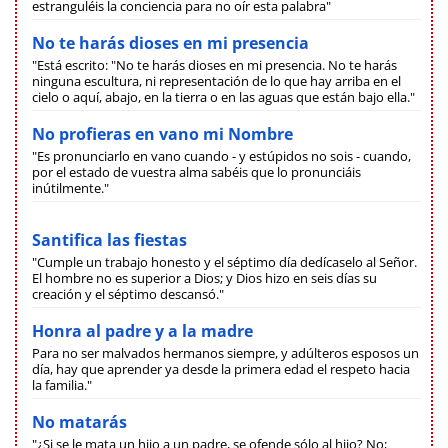
estranguléis la conciencia para no oír esta palabra"
No te harás dioses en mi presencia
"Está escrito: "No te harás dioses en mi presencia. No te harás
ninguna escultura, ni representación de lo que hay arriba en el
cielo o aquí, abajo, en la tierra o en las aguas que están bajo ella."
No profieras en vano mi Nombre
"Es pronunciarlo en vano cuando - y estúpidos no sois - cuando,
por el estado de vuestra alma sabéis que lo pronunciáis
inútilmente."
Santifica las fiestas
"Cumple un trabajo honesto y el séptimo día dedícaselo al Señor.
El hombre no es superior a Dios; y Dios hizo en seis días su
creación y el séptimo descansó."
Honra al padre y a la madre
Para no ser malvados hermanos siempre, y adúlteros esposos un
día, hay que aprender ya desde la primera edad el respeto hacia
la familia."
No matarás
"¿Si se le mata un hijo a un padre, se ofende sólo al hijo? No;