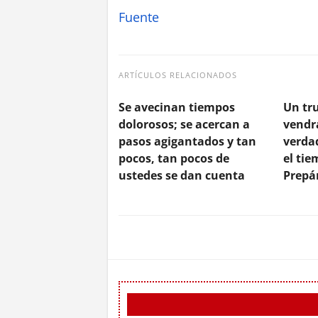
Fuente
ARTÍCULOS RELACIONADOS
Se avecinan tiempos
Un tr
dolorosos; se acercan a
vendrá
pasos agigantados y tan
verdad
pocos, tan pocos de
el tie
ustedes se dan cuenta
Prepá