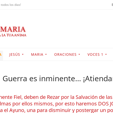
 todos los dias!
A
JESÚS
MARIA
ORACIONES
VOCES 1
a Guerra es inminente… ¡Atienda
ente Fiel, deben de Rezar por la Salvación de la
 Almas por ellos mismos, por esto haremos DO
el Ayuno, una para disminuir y postergar un poq