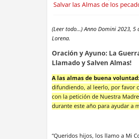
Salvar las Almas de los pecad
(Leer todo…) Anno Domini 2023, 5 
Lorena.
Oración y Ayuno: La Guerr
Llamado y Salven Almas!
A las almas de buena voluntad
difundiendo, al leerlo, por favor
con la petición de Nuestra Madre
durante este año para ayudar a m
“Queridos hijos, los llamo a Mi