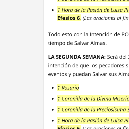
1 Hora de la Pasión de Luisa P
Efesios 6
.
(Las oraciones al fi
Todo esto con la Intención de P
tiempo de Salvar Almas.
LA SEGUNDA SEMANA:
Será del 
intención de que los pecadores 
eventos y puedan Salvar sus Almas
1 Rosario
1 Coronilla de la Divina Miseri
1 Coronilla de la Preciosísima
1 Hora de la Pasión de Luisa P
Efesios 6
.
(Las oraciones al fi