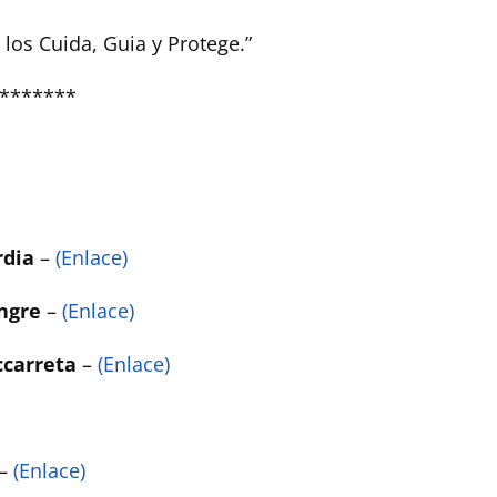
los Cuida, Guia y Protege.”
*******
rdia
–
(Enlace)
angre
–
(Enlace)
ccarreta
–
(Enlace)
–
(Enlace)