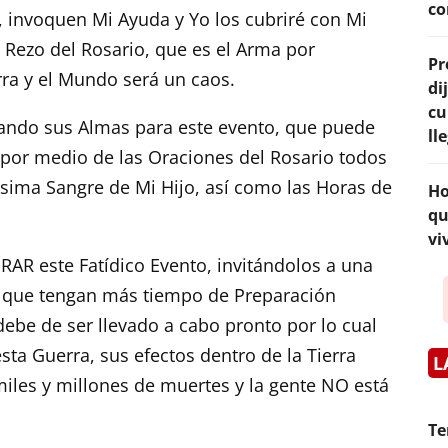
co
 invoquen Mi Ayuda y Yo los cubriré con Mi
 Rezo del Rosario, que es el Arma por
Pr
rra y el Mundo será un caos.
di
cu
rando sus Almas para este evento, que puede
ll
r medio de las Oraciones del Rosario todos
sísima Sangre de Mi Hijo, así como las Horas de
Ho
qu
vi
R este Fatídico Evento, invitándolos a una
a que tengan más tiempo de Preparación
 debe de ser llevado a cabo pronto por lo cual
ta Guerra, sus efectos dentro de la Tierra
L
miles y millones de muertes y la gente NO está
Te