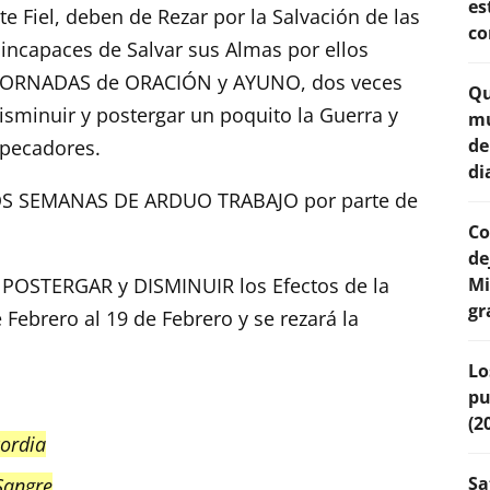
es
e Fiel, deben de Rezar por la Salvación de las
co
incapaces de Salvar sus Almas por ellos
JORNADAS de ORACIÓN y AYUNO, dos veces
Qu
sminuir y postergar un poquito la Guerra y
mu
de
 pecadores.
di
DOS SEMANAS DE ARDUO TRABAJO por parte de
Co
de
 POSTERGAR y DISMINUIR los Efectos de la
Mi
gr
e Febrero al 19 de Febrero y se rezará la
Lo
pu
(2
cordia
Sa
 Sangre