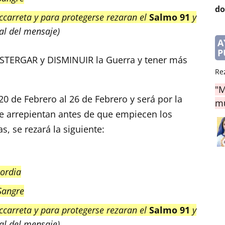
do
iccarreta y para protegerse rezaran el
Salmo 91
y
nal del mensaje)
A
P
OSTERGAR y DISMINUIR la Guerra y tener más
Re
"M
20 de Febrero al 26 de Febrero y será por la
mu
se arrepientan antes de que empiecen los
, se rezará la siguiente:
cordia
 Sangre
iccarreta y para protegerse rezaran el
Salmo 91
y
nal del mensaje)