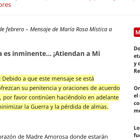
ores
de febrero – Mensaje de María Rosa Mística a
M
Do
a es inminente… ¡Atiendan a Mi
et
y 
Re
:
Debido a que este mensaje se está
 ofrezcan su penitencia y oraciones de acuerdo
Or
el
, por favor continúen haciéndolo en adelante
co
inimizar la Guerra y la pérdida de almas.
mu
Lo
fu
 Corazón de Madre Amorosa donde estarán