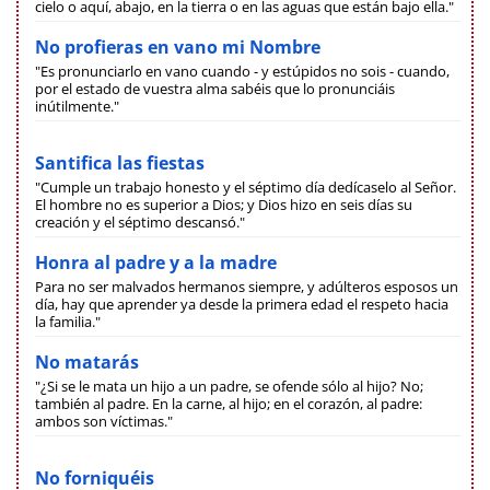
cielo o aquí, abajo, en la tierra o en las aguas que están bajo ella."
No profieras en vano mi Nombre
"Es pronunciarlo en vano cuando - y estúpidos no sois - cuando,
por el estado de vuestra alma sabéis que lo pronunciáis
inútilmente."
Santifica las fiestas
"Cumple un trabajo honesto y el séptimo día dedícaselo al Señor.
El hombre no es superior a Dios; y Dios hizo en seis días su
creación y el séptimo descansó."
Honra al padre y a la madre
Para no ser malvados hermanos siempre, y adúlteros esposos un
día, hay que aprender ya desde la primera edad el respeto hacia
la familia."
No matarás
"¿Si se le mata un hijo a un padre, se ofende sólo al hijo? No;
también al padre. En la carne, al hijo; en el corazón, al padre:
ambos son víctimas."
No forniquéis