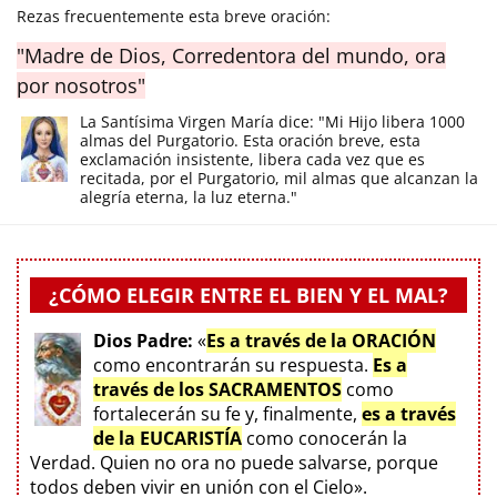
Rezas frecuentemente esta breve oración:
"Madre de Dios, Corredentora del mundo, ora
por nosotros"
La Santísima Virgen María dice: "Mi Hijo libera 1000
almas del Purgatorio. Esta oración breve, esta
exclamación insistente, libera cada vez que es
recitada, por el Purgatorio, mil almas que alcanzan la
alegría eterna, la luz eterna."
¿CÓMO ELEGIR ENTRE EL BIEN Y EL MAL?
Dios Padre:
«
Es a través de la ORACIÓN
como encontrarán su respuesta.
Es a
través de los SACRAMENTOS
como
fortalecerán su fe y, finalmente,
es a través
de la EUCARISTÍA
como conocerán la
Verdad. Quien no ora no puede salvarse, porque
todos deben vivir en unión con el Cielo».