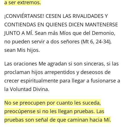
a ser extremos.
¡CONVIÉRTANSE! CESEN LAS RIVALIDADES Y
CONTIENDAS EN QUIENES DICEN MANTENERSE
JUNTO A MÍ. Sean más Míos que del Demonio,
no pueden servir a dos señores (Mt 6, 24-34),
sean Mis hijos.
Las oraciones Me agradan si son sinceras, si las
proclaman hijos arrepentidos y deseosos de
crecer espiritualmente para llegar a fusionarse a
la Voluntad Divina.
No se preocupen por cuanto les suceda,
preocúpense si no les llegan pruebas. Las
pruebas son señal de que caminan hacia Mí.