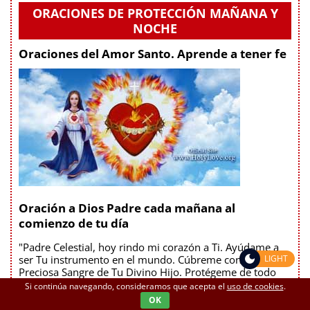
ORACIONES DE PROTECCIÓN MAÑANA Y
NOCHE
Oraciones del Amor Santo. Aprende a tener fe
Oración a Dios Padre cada mañana al
comienzo de tu día
"Padre Celestial, hoy rindo mi corazón a Ti. Ayúdame a
LIGHT
ser Tu instrumento en el mundo. Cúbreme con la
Preciosa Sangre de Tu Divino Hijo. Protégeme de todo
mal. Protégeme de cualquier plan maligno que Satanás
Si continúa navegando, consideramos que acepta el
uso de cookies
.
pueda tener para mí el día de hoy. Revísteme de Tu
OK
Divina Voluntad. Amén"