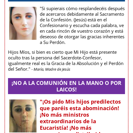
"Si supierais cómo resplandecéis después
de acercaros debidamente al Sacramento
de la Confesión. (Jesús) está en el
Confesionario y escucha cada palabra, ve
en cada rincón de vuestro corazón y está
deseoso de otorgar las gracias inherentes
a Su Perdón.
Hijos Míos, si bien es cierto que Mi Hijo está presente
oculto tras la persona del Sacerdote-Confesor,
igualmente real es la Gracia de la Absolución y el Perdón
del Señor."
- María, Madre de Jesús
¡NO A LA COMUNIÓN EN LA MANO O POR
LAICOS!
"¡Os pido Mis hijos predilectos
que paréis esta abominación!
¡No más ministros
extraordinarios de la
Eucaristía! ¡No más