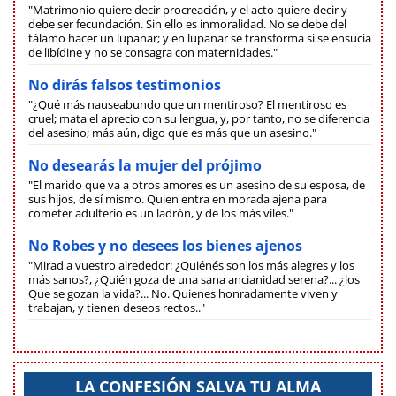
"Matrimonio quiere decir procreación, y el acto quiere decir y
debe ser fecundación. Sin ello es inmoralidad. No se debe del
tálamo hacer un lupanar; y en lupanar se transforma si se ensucia
de libídine y no se consagra con maternidades."
No dirás falsos testimonios
"¿Qué más nauseabundo que un mentiroso? El mentiroso es
cruel; mata el aprecio con su lengua, y, por tanto, no se diferencia
del asesino; más aún, digo que es más que un asesino."
No desearás la mujer del prójimo
"El marido que va a otros amores es un asesino de su esposa, de
sus hijos, de sí mismo. Quien entra en morada ajena para
cometer adulterio es un ladrón, y de los más viles."
No Robes y no desees los bienes ajenos
"Mirad a vuestro alrededor: ¿Quiénés son los más alegres y los
más sanos?, ¿Quién goza de una sana ancianidad serena?... ¿los
Que se gozan la vida?... No. Quienes honradamente viven y
trabajan, y tienen deseos rectos.."
LA CONFESIÓN SALVA TU ALMA