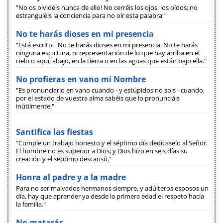
"No os olvidéis nunca de ello! No cerréis los ojos, los oídos; no
estranguléis la conciencia para no oír esta palabra"
No te harás dioses en mi presencia
"Está escrito: "No te harás dioses en mi presencia. No te harás
ninguna escultura, ni representación de lo que hay arriba en el
cielo o aquí, abajo, en la tierra o en las aguas que están bajo ella."
No profieras en vano mi Nombre
"Es pronunciarlo en vano cuando - y estúpidos no sois - cuando,
por el estado de vuestra alma sabéis que lo pronunciáis
inútilmente."
Santifica las fiestas
"Cumple un trabajo honesto y el séptimo día dedícaselo al Señor.
El hombre no es superior a Dios; y Dios hizo en seis días su
creación y el séptimo descansó."
Honra al padre y a la madre
Para no ser malvados hermanos siempre, y adúlteros esposos un
día, hay que aprender ya desde la primera edad el respeto hacia
la familia."
No matarás