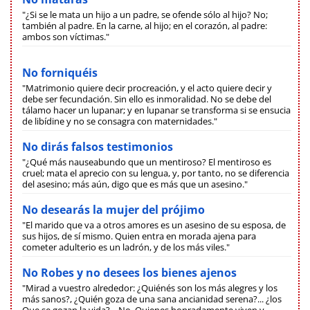
"¿Si se le mata un hijo a un padre, se ofende sólo al hijo? No;
también al padre. En la carne, al hijo; en el corazón, al padre:
ambos son víctimas."
No forniquéis
"Matrimonio quiere decir procreación, y el acto quiere decir y
debe ser fecundación. Sin ello es inmoralidad. No se debe del
tálamo hacer un lupanar; y en lupanar se transforma si se ensucia
de libídine y no se consagra con maternidades."
No dirás falsos testimonios
"¿Qué más nauseabundo que un mentiroso? El mentiroso es
cruel; mata el aprecio con su lengua, y, por tanto, no se diferencia
del asesino; más aún, digo que es más que un asesino."
No desearás la mujer del prójimo
"El marido que va a otros amores es un asesino de su esposa, de
sus hijos, de sí mismo. Quien entra en morada ajena para
cometer adulterio es un ladrón, y de los más viles."
No Robes y no desees los bienes ajenos
"Mirad a vuestro alrededor: ¿Quiénés son los más alegres y los
más sanos?, ¿Quién goza de una sana ancianidad serena?... ¿los