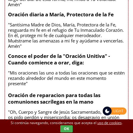
Amén"
Oración diaria a María, Protectora de la Fe
"Santísima Madre de Dios, María, Protectora de la Fe,
resguarda mi fe en el refugio de Tu Inmaculado Corazón.
En él, protege mi fe de cualquier merodeador.
Muéstrame las amenazas a mi fe y ayúdame a vencerlas.
Amén"
Conoce el poder de la "Oración Unitiva" -
Cuando comience a orar, diga:
"Mis oraciones las uno a todas las oraciones que se estén
rezando alrededor del mundo en este momento
presente"
Oración de reparacion para todas las
comuniones sacrílegas en la mano
LIGHT
"Oh, Cuerpo y Sangre de Jesús Sacramentado, os amo y
os pido perdón y misericordia; os desagravio en unión
con la Santísima Virgen María y toda la Corte Celestial,
Si continúa navegando, consideramos que acepta el
uso de cookies
.
por todas las comuniones indignas y sacrílegas, que a
OK