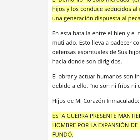
hijos y los conduce seducidos a
una generación dispuesta al pec
En esta batalla entre el bien y el 
mutilado. Esto lleva a padecer co
defensas espirituales de Sus hijo
hacia donde son dirigidos.
El obrar y actuar humanos son i
debido a ello, “no son ni fríos ni 
Hijos de Mi Corazón Inmaculado:
ESTA GUERRA PRESENTE MANTIEN
HOMBRE POR LA EXPANSIÓN DE S
FUNDÓ.