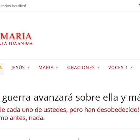
 todos los dias!
A
JESÚS
MARIA
ORACIONES
VOCES 1
 guerra avanzará sobre ella y má
 de cada uno de ustedes, pero han desobedecido! E
omo antes, nada.