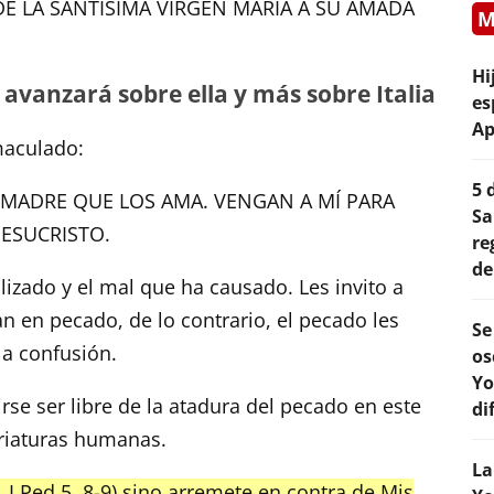
 DE LA SANTÍSIMA VIRGEN MARÍA A SU AMADA
M
Hi
avanzará sobre ella y más sobre Italia
es
Ap
maculado:
5 
 MADRE QUE LOS AMA. VENGAN A MÍ PARA
Sa
JESUCRISTO.
re
de
izado y el mal que ha causado. Les invito a
an en pecado, de lo contrario, el pecado les
Se
la confusión.
os
Yo
rse ser libre de la atadura del pecado en este
di
riaturas humanas.
La
 I Ped.5, 8-9) sino arremete en contra de Mis