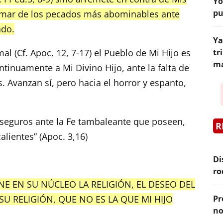
Yo
pu
l mar de los pecados más abominables ante
ado.
Ya
mal (Cf. Apoc. 12, 7-17) el Pueblo de Mi Hijo es
tr
má
ntinuamente a Mi Divino Hijo, ante la falta de
s. Avanzan sí, pero hacia el horror y espanto,
nseguros ante la Fe tambaleante que poseen,
R
calientes” (Apoc. 3,16)
Di
ro
E EN SU NÚCLEO LA RELIGIÓN, EL DESEO DEL
U RELIGIÓN, QUE NO ES LA QUE MI HIJO
Pr
no