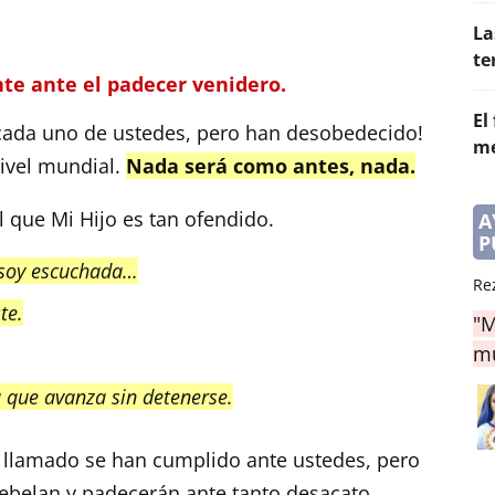
La
te
nte ante el padecer venidero.
El
e cada uno de ustedes, pero han desobedecido!
me
 nivel mundial.
Nada será como antes, nada.
 que Mi Hijo es tan ofendido.
A
P
 soy escuchada…
Re
te.
"M
mu
.
a que avanza sin detenerse.
llamado se han cumplido ante ustedes, pero
rebelan y padecerán ante tanto desacato.