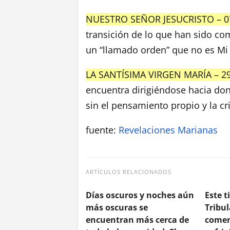
NUESTRO SEÑOR JESUCRISTO – 0
transición de lo que han sido c
un “llamado orden” que no es Mi
LA SANTÍSIMA VIRGEN MARÍA – 2
encuentra dirigiéndose hacia don
sin el pensamiento propio y la c
fuente:
Revelaciones Marianas
ARTÍCULOS RELACIONADOS
Días oscuros y noches aún
Este 
más oscuras se
Tribu
encuentran más cerca de
comen