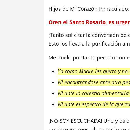
Hijos de Mi Corazón Inmaculado:
Oren el Santo Rosario, es urge
¡Tanto solicitar la conversión d
Esto los lleva a la purificación a
Me duelo por tanto pecado con el
Yo como Madre les alerto y no
Ni encontrándose ante otra pes
Ni ante la carestía alimentaria
Ni ante el espectro de la guerr
¡NO SOY ESCUCHADA! Uno y otro 
no desean creer, al contrario se 