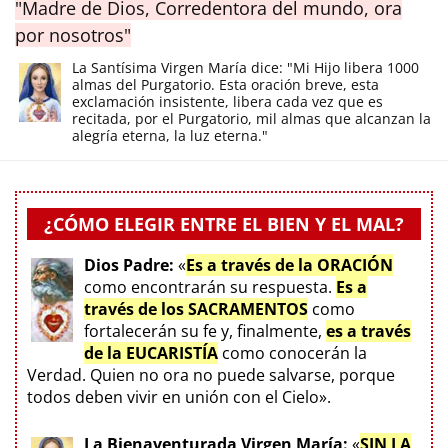
"Madre de Dios, Corredentora del mundo, ora
por nosotros"
La Santísima Virgen María dice: "Mi Hijo libera 1000
almas del Purgatorio. Esta oración breve, esta
exclamación insistente, libera cada vez que es
recitada, por el Purgatorio, mil almas que alcanzan la
alegría eterna, la luz eterna."
¿CÓMO ELEGIR ENTRE EL BIEN Y EL MAL?
Dios Padre:
«
Es a través de la ORACIÓN
como encontrarán su respuesta.
Es a
través de los SACRAMENTOS
como
fortalecerán su fe y, finalmente,
es a través
de la EUCARISTÍA
como conocerán la
Verdad. Quien no ora no puede salvarse, porque
todos deben vivir en unión con el Cielo».
La Bienaventurada Virgen María:
«
SIN LA