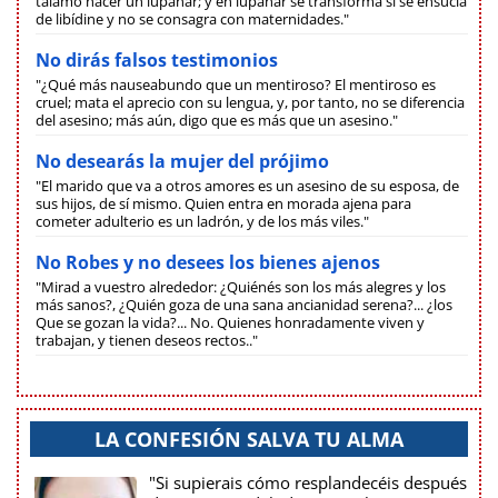
tálamo hacer un lupanar; y en lupanar se transforma si se ensucia
de libídine y no se consagra con maternidades."
No dirás falsos testimonios
"¿Qué más nauseabundo que un mentiroso? El mentiroso es
cruel; mata el aprecio con su lengua, y, por tanto, no se diferencia
del asesino; más aún, digo que es más que un asesino."
No desearás la mujer del prójimo
"El marido que va a otros amores es un asesino de su esposa, de
sus hijos, de sí mismo. Quien entra en morada ajena para
cometer adulterio es un ladrón, y de los más viles."
No Robes y no desees los bienes ajenos
"Mirad a vuestro alrededor: ¿Quiénés son los más alegres y los
más sanos?, ¿Quién goza de una sana ancianidad serena?... ¿los
Que se gozan la vida?... No. Quienes honradamente viven y
trabajan, y tienen deseos rectos.."
LA CONFESIÓN SALVA TU ALMA
"Si supierais cómo resplandecéis después