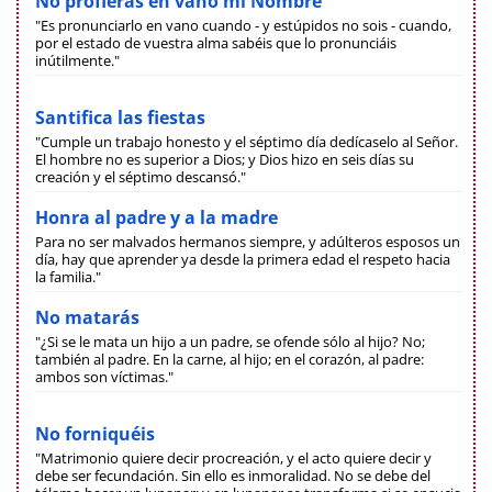
No profieras en vano mi Nombre
"Es pronunciarlo en vano cuando - y estúpidos no sois - cuando,
por el estado de vuestra alma sabéis que lo pronunciáis
inútilmente."
Santifica las fiestas
"Cumple un trabajo honesto y el séptimo día dedícaselo al Señor.
El hombre no es superior a Dios; y Dios hizo en seis días su
creación y el séptimo descansó."
Honra al padre y a la madre
Para no ser malvados hermanos siempre, y adúlteros esposos un
día, hay que aprender ya desde la primera edad el respeto hacia
la familia."
No matarás
"¿Si se le mata un hijo a un padre, se ofende sólo al hijo? No;
también al padre. En la carne, al hijo; en el corazón, al padre:
ambos son víctimas."
No forniquéis
"Matrimonio quiere decir procreación, y el acto quiere decir y
debe ser fecundación. Sin ello es inmoralidad. No se debe del