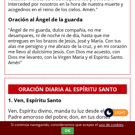
Interceded por nosotros en la hora de nuestra muerte y
acogednos en el reino de los cielos. Amén."
Oración al Ángel de la guarda
"Ángel de mi guarda, dulce compañía, no me
desampares, ni de noche ni de día, hasta que me
entregues en los brazos de Jesús, José y María. Con tus
alas me persigno y me abrazo de la cruz, y en mi corazón
me llevo al dulcísimo Jesús. Con Dios me acuesto, con
Dios me levanto, con la Virgen María y el Espíritu Santo.
Amén"
ORACIÓN DIARIA AL ESPÍRITU SANTO
1. Ven, Espíritu Santo
Ven, Espíritu divino, manda tu luz desde el Cielo.
LIGHT
Padre amoroso del pobre; don, en tus dones
espléndido; luz que penetra las almas; fuente del
Si continúa navegando, consideramos que acepta el
uso de cookies
.
mayor consuelo. Ven, dulce huésped del alma,
OK