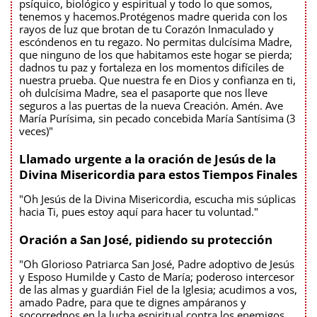
psíquico, biológico y espiritual y todo lo que somos,
tenemos y hacemos.Protégenos madre querida con los
rayos de luz que brotan de tu Corazón Inmaculado y
escóndenos en tu regazo. No permitas dulcísima Madre,
que ninguno de los que habitamos este hogar se pierda;
dadnos tu paz y fortaleza en los momentos difíciles de
nuestra prueba. Que nuestra fe en Dios y confianza en ti,
oh dulcísima Madre, sea el pasaporte que nos lleve
seguros a las puertas de la nueva Creación. Amén. Ave
María Purísima, sin pecado concebida María Santísima (3
veces)"
Llamado urgente a la oración de Jesús de la
Divina Misericordia para estos Tiempos Finales
"Oh Jesús de la Divina Misericordia, escucha mis súplicas
hacia Ti, pues estoy aquí para hacer tu voluntad."
Oración a San José, pidiendo su protección
"Oh Glorioso Patriarca San José, Padre adoptivo de Jesús
y Esposo Humilde y Casto de María; poderoso intercesor
de las almas y guardián Fiel de la Iglesia; acudimos a vos,
amado Padre, para que te dignes ampáranos y
socorrednos en la lucha espiritual contra los enemigos