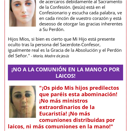
de acercaros debidamente al Sacramento
de la Confesión. (Jesús) está en el
Confesionario y escucha cada palabra, ve
en cada rincón de vuestro corazón y está
deseoso de otorgar las gracias inherentes
a Su Perdón.
Hijos Míos, si bien es cierto que Mi Hijo está presente
oculto tras la persona del Sacerdote-Confesor,
igualmente real es la Gracia de la Absolución y el Perdón
del Señor."
- María, Madre de Jesús
¡NO A LA COMUNIÓN EN LA MANO O POR
LAICOS!
"¡Os pido Mis hijos predilectos
que paréis esta abominación!
¡No más ministros
extraordinarios de la
Eucaristía! ¡No más
comuniones distribuidas por
laicos, ni más comuniones en la mano!"