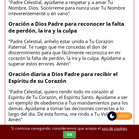
"Padre Celestial, ayúdame a respetar y a amar Tu
Nombre, Dios. Socórreme para nunca usar Tu Nombre
irreverentemente o en vano"
Oración a Dios Padre para reconocer la falta
de perdón, la ira y la culpa
"Padre Celestial, anhelo estar unido a Tu Corazón
Paternal. Te ruego que me concedas el don de
discernimiento para que fácilmente reconozca en mi
corazón la falta de perdón, la ira y la culpa. Ayúdame a
superar estos errores. Amén"
Oración diaria a Dios Padre para recibir el
Espíritu de su Corazón
"Padre Celestial, quiero rendir todo mi corazón al
Espíritu de Tu Corazón, el Espíritu Santo. Ayúdame a ser
un ejemplo de obediencia a Tus mandamientos para los
demás. Ayúdame a tomar las decisiones correctas a lo
largo del día. De esta forma, me rindo a Tu Voluntad.
LIGHT
Amén"
Si continúa navegando, consideramos que acepta el
uso de cookies
.
Oración diaria a María, Protectora de la Fe
OK