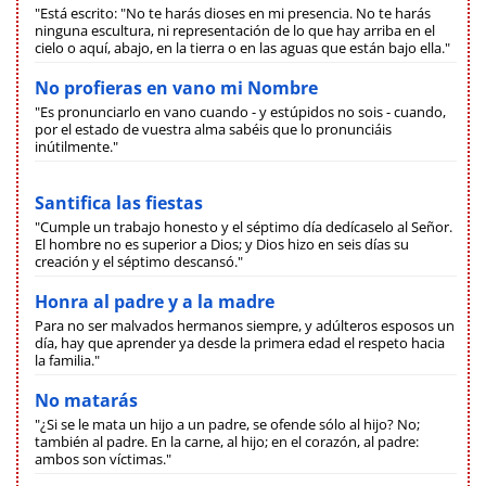
"Está escrito: "No te harás dioses en mi presencia. No te harás
ninguna escultura, ni representación de lo que hay arriba en el
cielo o aquí, abajo, en la tierra o en las aguas que están bajo ella."
No profieras en vano mi Nombre
"Es pronunciarlo en vano cuando - y estúpidos no sois - cuando,
por el estado de vuestra alma sabéis que lo pronunciáis
inútilmente."
Santifica las fiestas
"Cumple un trabajo honesto y el séptimo día dedícaselo al Señor.
El hombre no es superior a Dios; y Dios hizo en seis días su
creación y el séptimo descansó."
Honra al padre y a la madre
Para no ser malvados hermanos siempre, y adúlteros esposos un
día, hay que aprender ya desde la primera edad el respeto hacia
la familia."
No matarás
"¿Si se le mata un hijo a un padre, se ofende sólo al hijo? No;
también al padre. En la carne, al hijo; en el corazón, al padre:
ambos son víctimas."