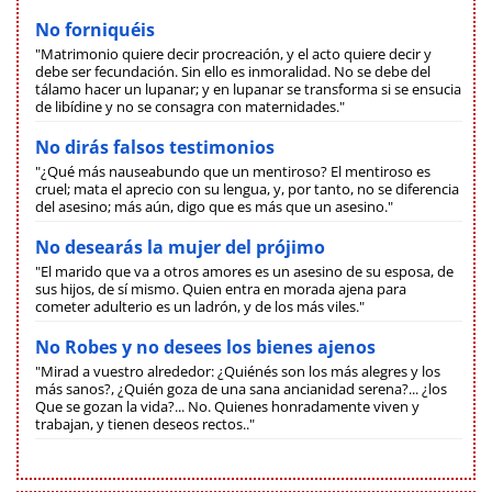
No forniquéis
"Matrimonio quiere decir procreación, y el acto quiere decir y
debe ser fecundación. Sin ello es inmoralidad. No se debe del
tálamo hacer un lupanar; y en lupanar se transforma si se ensucia
de libídine y no se consagra con maternidades."
No dirás falsos testimonios
"¿Qué más nauseabundo que un mentiroso? El mentiroso es
cruel; mata el aprecio con su lengua, y, por tanto, no se diferencia
del asesino; más aún, digo que es más que un asesino."
No desearás la mujer del prójimo
"El marido que va a otros amores es un asesino de su esposa, de
sus hijos, de sí mismo. Quien entra en morada ajena para
cometer adulterio es un ladrón, y de los más viles."
No Robes y no desees los bienes ajenos
"Mirad a vuestro alrededor: ¿Quiénés son los más alegres y los
más sanos?, ¿Quién goza de una sana ancianidad serena?... ¿los
Que se gozan la vida?... No. Quienes honradamente viven y
trabajan, y tienen deseos rectos.."