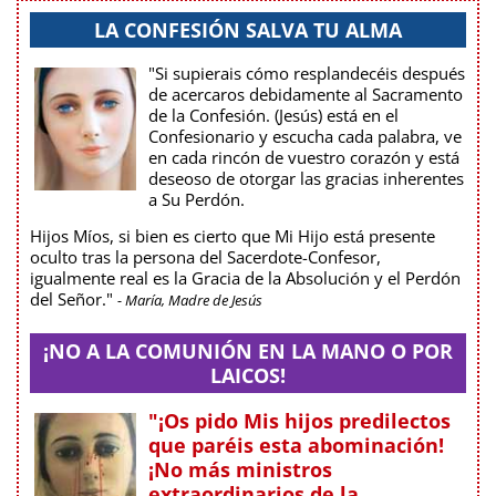
LA CONFESIÓN SALVA TU ALMA
"Si supierais cómo resplandecéis después
de acercaros debidamente al Sacramento
de la Confesión. (Jesús) está en el
Confesionario y escucha cada palabra, ve
en cada rincón de vuestro corazón y está
deseoso de otorgar las gracias inherentes
a Su Perdón.
Hijos Míos, si bien es cierto que Mi Hijo está presente
oculto tras la persona del Sacerdote-Confesor,
igualmente real es la Gracia de la Absolución y el Perdón
del Señor."
- María, Madre de Jesús
¡NO A LA COMUNIÓN EN LA MANO O POR
LAICOS!
"¡Os pido Mis hijos predilectos
que paréis esta abominación!
¡No más ministros
extraordinarios de la